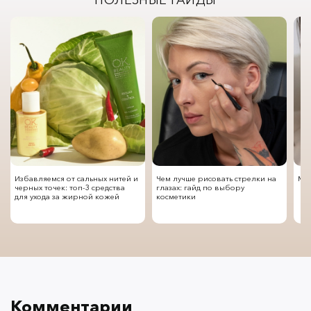
Избавляемся от сальных нитей и
Чем лучше рисовать стрелки на
Мод
черных точек: топ-3 средства
глазах: гайд по выбору
для ухода за жирной кожей
косметики
Комментарии