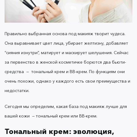
1936 году визажистом-косметологом Максом
Фактором. Он заметил, что пудра создает на лице
эффект плотный маски и выглядит неестественно.
Так, Макс объединил масло, воск и пудру в
единое целое, добавив в формулу немного
Правильно выбранная
основа под макияж
творит чудеса.
талька. Жидкий пигмент равномерно наносился
Она выравнивает цвет лица, убирает желтизну, добавляет
на лицо, не сушил кожу и подчеркивал
натуральную красоту.
“сияния изнутри”, матирует и маскирует шелушения. Сейчас
за первенство в женской косметичке борются два
бьюти
-
средства
—
тональный крем
и
BB-крем
. По функциям они
очень похожи, однако у каждого есть свои преимущества и
С тех пор для тональных основ придумали общее
недостатки.
название ( foundations), хотя не все они имеют
текстуру крема: есть сыворотки, муссы, спреи,
Сегодня мы определим, какая
база под макияж
лучше для
стики и пудры. Несмотря на разнообразии этих
вашей кожи
—
тональный крем или BB-крем.
бьюти-средств, принято считать, что тональный
крем закупоривает поры и ускоряет процесс
Тональный крем: эволюция,
старения. Это не совсем так. Вы могли просто