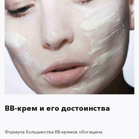
определиться, что выбрать:
тональный крем
или
BB-крем
. Если вы больше склоняетесь ко второму
варианту, загляните в каталог
OK Beauty
.
BB-крем
и его достоинства
Формула большинства BB-кремов обогащена