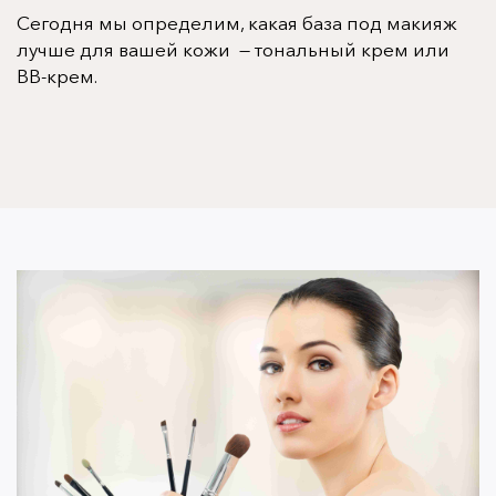
Сегодня мы определим, какая
база под макияж
лучше для вашей кожи
—
тональный крем или
BB-крем.
Тональный крем: эволюция,
разновидности и достоинства
Предком тональной основы считаются
венецианские белила, которыми активно
пользовались женщины эпохи Возрождения. Они
придавали коже фарфоровый оттенок,
маскировали несовершенства, но при этом
отравляли организм владельцы из-за огромного
количества свинца в составе.
Первый
тональный
крем,
похожий на современный, был придуман в