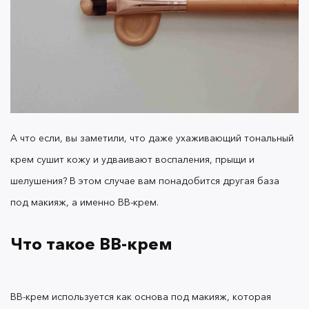
BB-крем
, его оттенки и способ
нанесения
BB-крем
часто называют второй кожей благодаря
А что если, вы заметили, что даже ухаживающий
тональный
способности подстраиваться под цвет лица.
Обычно палитра состоит из трех тонов:
крем
сушит кожу и удваивают воспаления, прыщи и
шелушения? В этом случае вам понадобится другая
база
под макияж
, а именно
BB-крем
.
Светлой коже подойдет
BB-крем
в оттенке
слоновой кости. Он маскирует сосудистую
Что такое
BB-крем
сеточку и освежает макияж
BB-крем
в естественном бежевом оттенке
подойдет девушкам как со светлой, так и
немного смуглой кожей. Он нейтрализует
BB-крем
используется как
основа под макияж
, которая