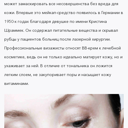
красноту и придаст лицу здоровое сияние.
может замаскировать все несовершенства без вреда для
Девушкам со смуглой кожей стоит обратить
кожи. Впервые это
мейкап
-средство появилось в Германии в
внимание на золотисто-бежевый тон. Он
отлично выровняет рельеф, а также
1950-х годах благодаря девушке по имени Кристина
подчеркнет загар
Шраммек. Он содержал питательные вещества и скрывал
рубцы у пациентов больниц после лазерной хирургии.
Профессиональные визажисты относят
BB-крем
к лечебной
В плане экономии
BB- крем
отправляет обычный
косметике, ведь он не только идеально матирует кожу, но и
тональный крем
в нокаут. Он
многофункционален, поэтому заменяет любые
ухаживает за ней. В отличие от тональника он ложится
увлажняющие
бьюти
-средства: базу под макияж,
легким слоем, не закупоривает поры и насыщает кожу
пудру и хайлайтер. Его легко наносить и
витаминами.
распределять даже без кисточки, а главное —
можно быть уверенной, что ваше лицо будет
идеально весь день.
Надеемся, после прочтения вам будет легко