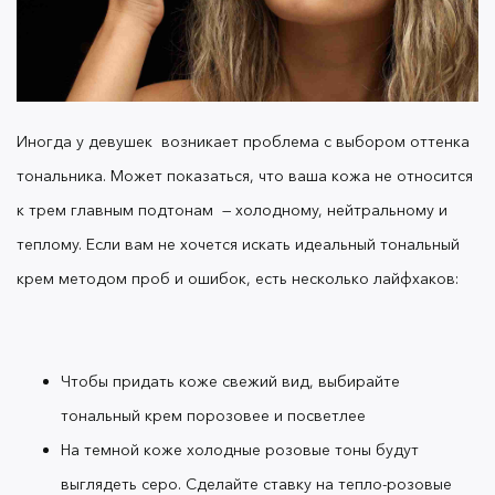
визажисты относят
BB-крем
к лечебной
косметике, ведь он не только идеально матирует
кожу, но и ухаживает за ней. В отличие от
тональника он ложится легким слоем, не
закупоривает поры и насыщает кожу витаминами.
Иногда у девушек возникает проблема с выбором оттенка
тональника. Может показаться, что ваша кожа не относится
к трем главным подтонам
—
холодному, нейтральному и
BB-крем
и его достоинства
теплому. Если вам не хочется искать идеальный тональный
крем методом проб и ошибок, есть несколько лайфхаков:
Формула большинства BB-кремов обогащена
растительными экстрактами, каждый из которых
Чтобы придать коже свежий вид, выбирайте
выполняет конкретную функцию. Например:
тональный крем порозовее и посветлее
На темной коже холодные розовые тоны будут
Масло Жожоба и рисовых отрубей
выглядеть серо. Сделайте ставку на тепло-розовые