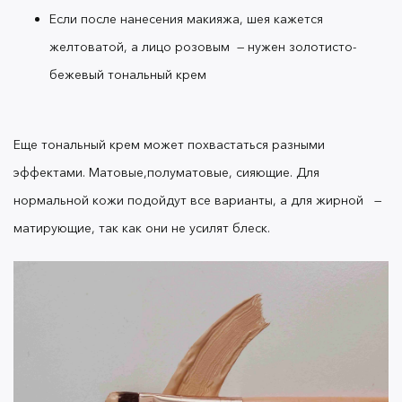
увлажняют и сохраняют упругость кожи, не
Если после нанесения макияжа, шея кажется
закупоривая поры
Центелла Азиатская снижает активность
желтоватой, а лицо розовым
—
нужен золотисто-
бактерий, борется с постакне и устраняет
бежевый
тональный крем
воспаления
Экстракты ромашки и шиповника освежают
и успокаивают чувствительную кожу
Еще
тональный крем
может похвастаться разными
Томат, Розмарин, Майоран, Чабрец устраняют
эффектами. Матовые,полуматовые, сияющие. Для
жирный блеск, сужают поры и выравнивают
тон кожи
нормальной кожи подойдут все варианты, а для жирной
—
матирующие, так как они не усилят блеск.
Помимо ухода
BB-крем
дает легкий эффект
подтяжки лица, если в его состав входит
Аденозин. Он способствует выработке
природного коллагена, который отвечает за
упругость и молодость кожи.