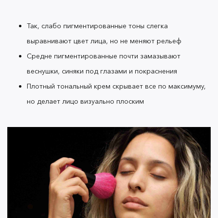
тональный крем
сушит кожу и удваивают
воспаления, прыщи и шелушения? В этом случае
Так, слабо пигментированные тоны слегка
вам понадобится другая
база под макияж
, а
выравнивают цвет лица, но не меняют рельеф
именно
BB-крем
.
Средне пигментированные почти замазывают
веснушки, синяки под глазами и покраснения
Что такое
BB-крем
Плотный
тональный крем
скрывает все по максимуму,
но делает лицо визуально плоским
BB-крем
используется как
основа под макияж
,
которая может замаскировать все
несовершенства без вреда для кожи. Впервые это
мейкап
-средство появилось в Германии в 1950-х
годах благодаря девушке по имени Кристина
Шраммек. Он содержал питательные вещества и
скрывал рубцы у пациентов больниц после
лазерной хирургии.
Профессиональные