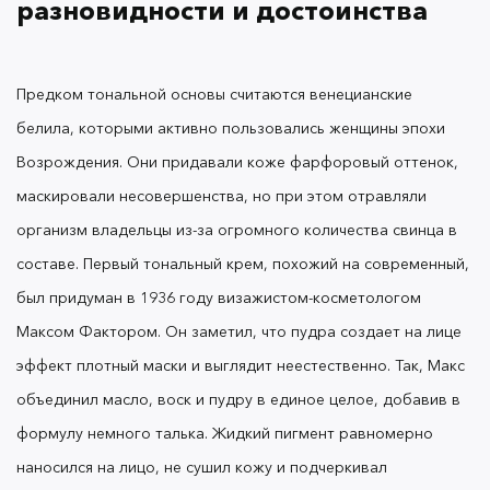
разновидности и достоинства
ошибиться с выбором пигментированности,
текстурой или способом нанесения.
Предком тональной основы считаются венецианские
Например, тональный крем с гиалуроновой или
белила, которыми активно пользовались женщины эпохи
салициловой кислотой в составе обладает
Возрождения. Они придавали коже фарфоровый оттенок,
ухаживающими свойствами и прекрасно
маскировали несовершенства, но при этом отравляли
подходит для капризной кожи. Важно
организм владельцы из-за огромного количества свинца в
определиться с его плотностью и
насыщенностью:
составе.
Первый
тональный крем,
похожий на современный,
был придуман в 1936 году визажистом-косметологом
Максом Фактором. Он заметил, что пудра создает на лице
Так, слабо пигментированные тоны слегка
эффект плотный маски и выглядит неестественно. Так, Макс
выравнивают цвет лица, но не меняют
рельеф
объединил масло, воск и пудру в единое целое, добавив в
Средне пигментированные почти
формулу немного талька. Жидкий пигмент равномерно
замазывают веснушки, синяки под глазами и
наносился на лицо, не сушил кожу и подчеркивал
покраснения