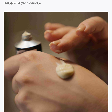
натуральную красоту.
Плотный
тональный крем
скрывает все по
максимуму, но делает лицо визуально
плоским
Иногда у девушек возникает проблема с
выбором оттенка тональника. Может показаться,
что ваша кожа не относится к трем главным
подтонам
—
холодному, нейтральному и теплому.
Если вам не хочется искать идеальный тональный
крем методом проб и ошибок, есть несколько
лайфхаков:
Чтобы придать коже свежий вид, выбирайте