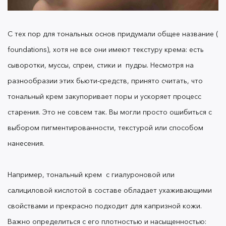
тональный крем порозовее и посветлее
На темной коже холодные розовые тоны
будут выглядеть серо. Сделайте ставку на
С тех пор для тональных основ придумали общее название (
тепло-розовые
foundations), хотя не все они имеют текстуру крема: есть
Если после нанесения макияжа, шея кажется
желтоватой, а лицо розовым
—
нужен
сыворотки, муссы, спреи, стики и пудры. Несмотря на
золотисто-бежевый
тональный крем
разнообразии этих бьюти-средств, принято считать, что
тональный крем закупоривает поры и ускоряет процесс
старения. Это не совсем так. Вы могли просто ошибиться с
Еще
тональный крем
может похвастаться
разными эффектами. Матовые,полуматовые,
выбором пигментированности, текстурой или способом
сияющие. Для нормальной кожи подойдут все
нанесения.
варианты, а для жирной
—
матирующие, так как
они не усилят блеск.
Например, тональный крем с гиалуроновой или
салициловой кислотой в составе обладает ухаживающими
свойствами и прекрасно подходит для капризной кожи.
Важно определиться с его плотностью и насыщенностью:
А что если, вы заметили, что даже ухаживающий