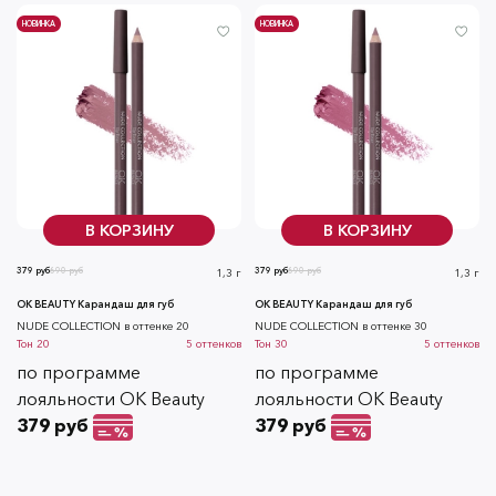
НОВИНКА
НОВИНКА
В КОРЗИНУ
В КОРЗИНУ
379 руб
690 руб
379 руб
690 руб
1,3 г
1,3 г
OK BEAUTY Карандаш для губ
OK BEAUTY Карандаш для губ
NUDE COLLECTION в оттенке 20
NUDE COLLECTION в оттенке 30
Тон
20
5
оттенков
Тон
30
5
оттенков
по программе
по программе
лояльности OK Beauty
лояльности OK Beauty
379 руб
379 руб