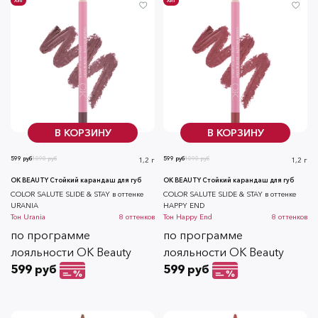
ХИТ
ХИТ
В КОРЗИНУ
В КОРЗИНУ
599 руб
1090 руб
599 руб
1090 руб
1,2 г
1,2 г
OK BEAUTY Стойкий карандаш для губ
OK BEAUTY Стойкий карандаш для губ
COLOR SALUTE SLIDE & STAY в оттенке
COLOR SALUTE SLIDE & STAY в оттенке
URANIA
HAPPY END
Тон
Urania
8
оттенков
Тон
Happy End
8
оттенков
по программе
по программе
лояльности OK Beauty
лояльности OK Beauty
599 руб
599 руб