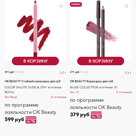
НОВИНКА
В КОРЗИНУ
В КОРЗИНУ
599 руб
1090 руб
379 руб
690 руб
1,2 г
1,3 г
OK BEAUTY Стойкий карандаш для губ
OK BEAUTY Карандаш для губ
COLOR SALUTE SLIDE & STAY в оттенке
NUDE COLLECTION в оттенке 10
ROYAL
Тон
10
5
оттенков
Тон
Royal
8
оттенков
по программе
по программе
лояльности OK Beauty
лояльности OK Beauty
379 руб
599 руб