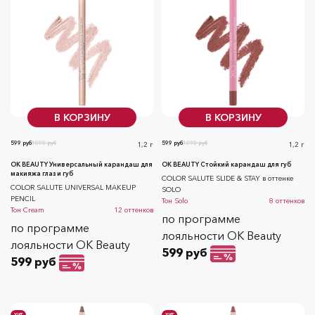
В КОРЗИНУ
В КОРЗИНУ
599 руб
1090 руб
599 руб
1090 руб
1,2 г
1,2 г
OK BEAUTY Универсальный карандаш для
OK BEAUTY Стойкий карандаш для губ
макияжа глаз и губ
COLOR SALUTE SLIDE & STAY в оттенке
COLOR SALUTE UNIVERSAL MAKEUP
SOLO
PENCIL
Тон
Solo
8
оттенков
Тон
Cream
12
оттенков
по программе
по программе
лояльности OK Beauty
лояльности OK Beauty
599 руб
599 руб