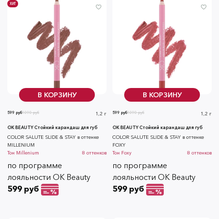
ХИТ
В КОРЗИНУ
В КОРЗИНУ
599 руб
1090 руб
599 руб
1090 руб
1,2 г
1,2 г
OK BEAUTY Стойкий карандаш для губ
OK BEAUTY Стойкий карандаш для губ
COLOR SALUTE SLIDE & STAY в оттенке
COLOR SALUTE SLIDE & STAY в оттенке
MILLENIUM
FOXY
Тон
Millenium
8
оттенков
Тон
Foxy
8
оттенков
по программе
по программе
лояльности OK Beauty
лояльности OK Beauty
599 руб
599 руб