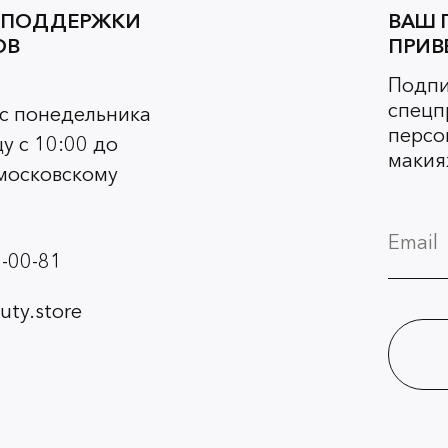
 ПОДДЕРЖКИ
ВАШ 
ОВ
ПРИВ
Подпи
спецп
 с понедельника
персо
у с 10:00 до
макия
 московскому
-00-81
ty.store