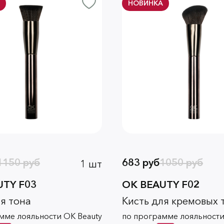
НОВИНКА
1150 руб
683 руб
1050 руб
1 шт
UTY F03
OK BEAUTY F02
ля тона
Кисть для кремовых 
мме лояльности OK Beauty
по программе лояльности