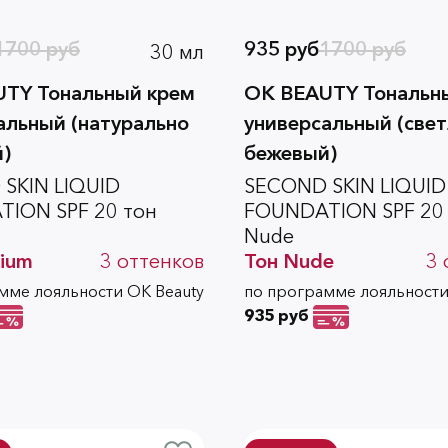
1700 руб
935 руб
1700 руб
30 мл
TY Тональный крем
OK BEAUTY Тональн
альный (натурально
универсальный (свет
)
бежевый)
SKIN LIQUID
SECOND SKIN LIQUID
ION SPF 20 тон
FOUNDATION SPF 20
Nude
ium
3
оттенков
Тон
Nude
3
мме лояльности OK Beauty
по программе лояльности
935 руб