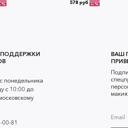
578 руб
 ПОДДЕРЖКИ
ВАШ 
ОВ
ПРИВ
Подпи
спецп
 с понедельника
персо
у с 10:00 до
макия
 московскому
-00-81