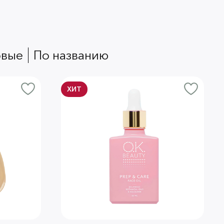
овые
по названию
ХИТ