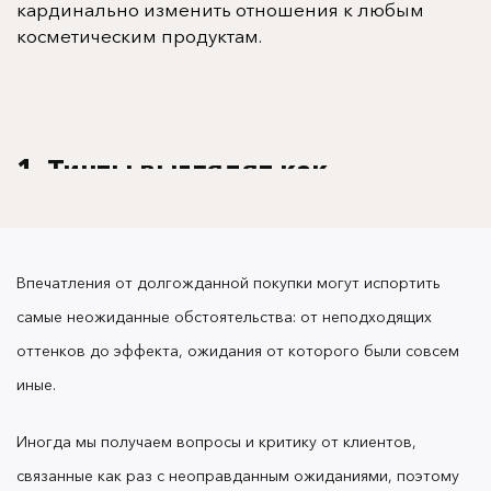
кардинально изменить отношения к любым
косметическим продуктам.
1. Тинты выглядят как
пробники, очень маленький
объем за такую цену!
Впечатления от долгожданной покупки могут испортить
самые неожиданные обстоятельства: от неподходящих
оттенков до эффекта, ожидания от которого были совсем
Упаковка
тинтов OK Beauty
действительно
иные.
кажется маленькой: объемом всего 7 мл и
размером не больше спичечного коробка, она
легко умещается на ладони. Но это не значит, что
Иногда мы получаем вопросы и критику от клиентов,
мы на вас экономим :)
связанные как раз с неоправданным ожиданиями, поэтому