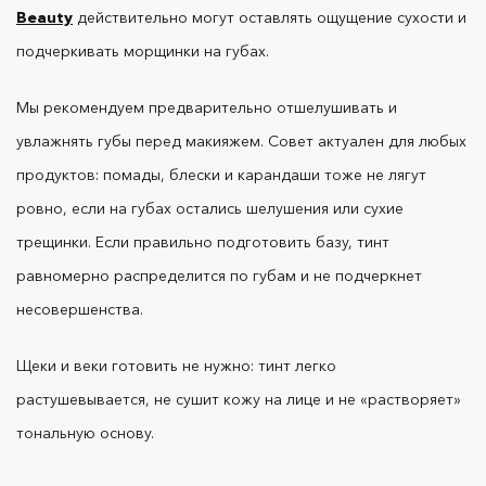
Beauty
действительно могут оставлять ощущение сухости и
подчеркивать морщинки на губах.
Отделение маслянистой жидкости может
Мы рекомендуем предварительно отшелушивать и
происходить из-за особенностей жиро-восковой
основы. Это никак не влияет на свойства тинтов
увлажнять губы перед макияжем. Совет актуален для любых
или их внешний вид на коже: чтобы средство
продуктов: помады, блески и карандаши тоже не лягут
приобрело первоначальную текстуру суфле,
ровно, если на губах остались шелушения или сухие
достаточно слегка помять тюбик в течение 5–10
секунд.
трещинки. Если правильно подготовить базу, тинт
равномерно распределится по губам и не подчеркнет
несовершенства.
Щеки и веки готовить не нужно: тинт легко
4. Карандаши для глаз вообще
растушевывается, не сушит кожу на лице и не «растворяет»
не стойкие!
тональную основу.