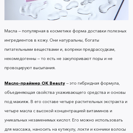
а улучшить тон и внешний вид кожи, не
перегружая ее.
Масла — популярная в косметике форма доставки полезных
BB-крем OK Beauty
отвечает этой цели, а также
ингредиентов в кожу. Они натуральны, богаты
точечно скрывает несовершенства, воздействуя
питательными веществами и, вопреки предрассудкам,
на их причины: успокаивает покраснения,
увлажняет кожу и делает ее более упругой. Он
некомедогенны — то есть не закупоривают поры и не
создает легкое естественное покрытие, которое
провоцируют высыпания.
не подчеркивает поры и мелкие морщины.
Масло-праймер OK Beauty
— это гибридная формула,
объединяющая свойства ухаживающего средства и основы
Чтобы BB-крем не выглядел как плотная маска,
под макияж. В его составе четыре растительных экстракта и
важно предварительно отшелушить кожу,
использовать праймер и нанести не больше
четыре масла с высокой концентрацией витаминов и
капли средства. Покрытие станет еще легче, если
уникальных незаменимых кислот. Его можно использовать
добавить в BB-крем каплю праймера или
для массажа, наносить на кутикулу, локти и кончики волосы
хайлайтера.