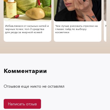
Избавляемся от сальных нитей и
Чем лучше рисовать стрелки на
Мод
черных точек: топ-3 средства
глазах: гайд по выбору
для ухода за жирной кожей
косметики
Комментарии
Отзывов еще никто не оставлял
Написать отзыв