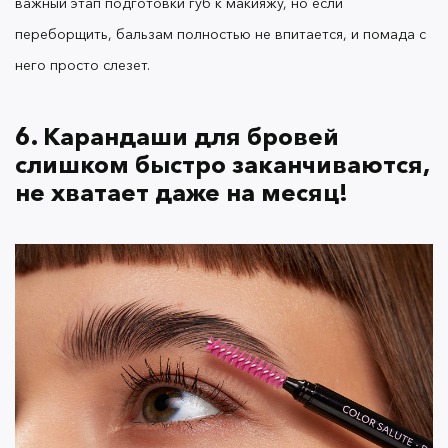
важный этап подготовки губ к макияжу, но если
переборщить, бальзам полностью не впитается, и помада с
него просто слезет.
7. Цвет карандаша для бровей
еле виден, полупрозрачный!
6. Карандаши для бровей
слишком быстро заканчиваются,
не хватает даже на месяц!
В палитру
карандашей для бровей OK Beauty
входит три оттенка: светло-коричневый Decaf для
светловолосых девушек, средний коричневый
Eclipse для брюнеток и рыжеволосых и
насыщенный коричневый Sable для
обладательниц темных бровей. Оттенки не
имеют рыжего и серого подтона, поэтому
подходят большинству цветотипов.