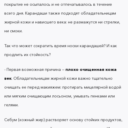
- Вторая причина перекликается с первой —
покрытие не осыпалось и не отпечатывалось в течение
плохо смытое гидрофильное масло или
всего дня. Карандаши также подходят обладательницам
другое средство на масляной основе
растворит
жирной кожи и нависшего века: не размажутся ни стрелки,
карандаш на веках. Такое случается в том числе
тогда, когда вы поправляйте макияж смоченной в
ни смоки.
масляном средстве палочкой.
Так что может сократить время носки карандашей? И как
продлить их стойкость?
- Третья причина —
карандаш не успел
зафиксироваться.
Для закрепления покрытия
- Первая возможная причина —
плохо очищенная кожа
важно подождать 40–50 секунд, тогда оно не
век
. Обладательницам жирной кожи важно тщательно
смажется и не отпечатается в складке века.
очищать ее перед макияжем: протирать мицелярной водой
или мягким очищающим лосьоном, умывать пенками или
гелями.
5. Помада не стойкая, вообще не
Себум (кожный жир) растворяет основу стойких продуктов,
держится!