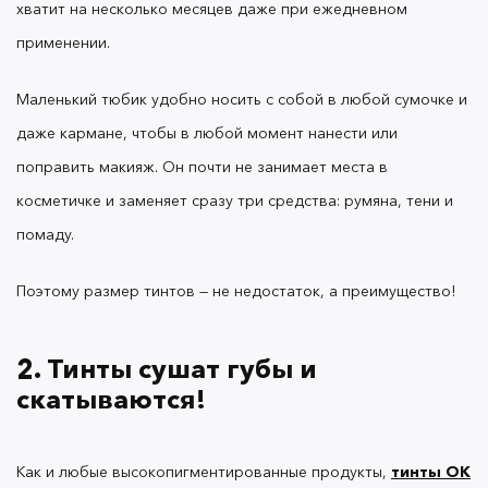
хватит на несколько месяцев даже при ежедневном
Совет актуален для любых продуктов: помады,
применении.
блески и карандаши тоже не лягут ровно, если на
губах остались шелушения или сухие трещинки.
Если правильно подготовить базу, тинт
Маленький тюбик удобно носить с собой в любой сумочке и
равномерно распределится по губам и не
даже кармане, чтобы в любой момент нанести или
подчеркнет несовершенства.
поправить макияж. Он почти не занимает места в
косметичке и заменяет сразу три средства: румяна, тени и
помаду.
Щеки и веки готовить не нужно: тинт легко
растушевывается, не сушит кожу на лице и не
«растворяет» тональную основу.
Поэтому размер тинтов — не недостаток, а преимущество!
2. Тинты сушат губы и
скатываются!
3. Тинты расслаиваются, вместо
крема течет жидкость, которая
Как и любые высокопигментированные продукты,
тинты OK
не красит