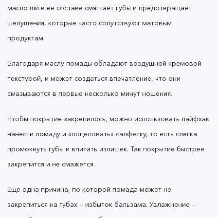
6. Карандаши для бровей
масло ши в ее составе смягчает губы и предотвращает
слишком быстро заканчиваются,
шелушения, которые часто сопутствуют матовым
не хватает даже на месяц!
продуктам.
Благодаря маслу помады обладают воздушной кремовой
текстурой, и может создаться впечатление, что они
Карандаши для бровей OK Beauty
мягкие,
смазываются в первые несколько минут ношения.
поэтому легко скользят по коже, не царапают и не
растягивают ее.
Чтобы покрытие закрепилось, можно использовать лайфхак:
нанести помаду и «поцеловать» салфетку, то есть слегка
промокнуть губы и впитать излишек. Так покрытие быстрее
Из-за мягкости грифеля легко перестараться с
силой нажатия, и тогда линии выйдут слишком
закрепится и не смажется.
интенсивными, а грифель быстро источится.
Наносите карандаш легкими штрихами и мягко
Еще одна причина, по которой помада может не
тушуйте встроенной щеточкой: так он прослужит
закрепиться на губах — избыток бальзама. Увлажнение —
дольше, а макияж станет более естественным.