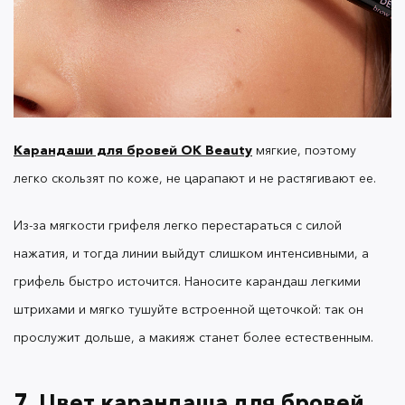
Почему цвет карандаша может казаться
слишком светлым или даже незаметным при
нанесении?
Карандаши для бровей OK Beauty
мягкие, поэтому
- В отличие от описанной в предыдущем пункте
легко скользят по коже, не царапают и не растягивают ее.
ошибки, иногда мы недостаточно сильно
нажимаем на грифель. В этом случае пигмент не
Из-за мягкости грифеля легко перестараться с силой
свяжется с кожей, и покрытие будет светлее, чем
могло быть.
нажатия, и тогда линии выйдут слишком интенсивными, а
грифель быстро источится. Наносите карандаш легкими
штрихами и мягко тушуйте встроенной щеточкой: так он
- Другая распространенная ошибка — подбирать
прослужит дольше, а макияж станет более естественным.
карандаш, не ориентируясь на природный
оттенок волос или бровей. Чаще всего
незаметным называют Decaf: напоминаем, что он
7. Цвет карандаша для бровей