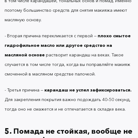
в том числе карандашей, тональных основ и помад. Именно
поэтому большинство средств для снятия макияжа имеют
масляную основу.
Как и в случае с карандашами,
помады OK
- Вторая причина перекликается с первой —
плохо смытое
Beauty
создавались для комфортного ношения в
гидрофильное масло или другое средство на
течение дня. При разработке формулы
учитывалась не только стойкость: масло ши в ее
масляной основе
растворит карандаш на веках. Такое
составе смягчает губы и предотвращает
случается в том числе тогда, когда вы поправляйте макияж
шелушения, которые часто сопутствуют матовым
смоченной в масляном средстве палочкой.
продуктам.
- Третья причина —
карандаш не успел зафиксироваться.
Для закрепления покрытия важно подождать 40–50 секунд,
Благодаря маслу помады обладают воздушной
кремовой текстурой, и может создаться
тогда оно не смажется и не отпечатается в складке века.
впечатление, что они смазываются в первые
несколько минут ношения.
5. Помада не стойкая, вообще не