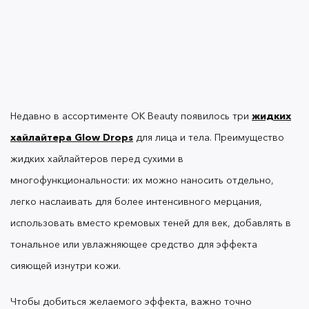
закупоривают поры и не провоцируют
высыпания.
Масло-праймер OK Beauty
— это гибридная
формула, объединяющая свойства ухаживающего
средства и основы под макияж. В его составе
Недавно в ассортименте OK Beauty появилось три
жидких
четыре растительных экстракта и четыре масла с
хайлайтера Glow Drops
для лица и тела. Преимущество
высокой концентрацией витаминов и
уникальных незаменимых кислот. Его можно
жидких хайлайтеров перед сухими в
использовать для массажа, наносить на кутикулу,
многофункциональности: их можно наносить отдельно,
локти и кончики волосы и добавлять в тональное
легко наслаивать для более интенсивного мерцания,
средство, чтобы придать коже здоровое сияние.
Главное — не перестараться.
использовать вместо кремовых теней для век, добавлять в
тональное или увлажняющее средство для эффекта
сияющей изнутри кожи.
Масло быстро впитывается, оставляет легкий
вишневый аромат и не ощущается на коже
Чтобы добиться желаемого эффекта, важно точно