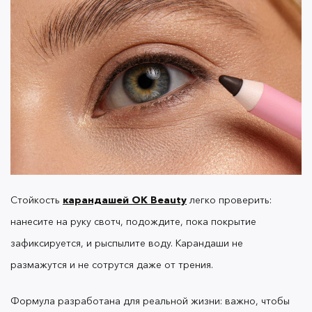
карандашей? И как продлить их стойкость?
- Первая возможная причина —
плохо очищенная
кожа век
. Обладательницам жирной кожи важно
тщательно очищать ее перед макияжем:
протирать мицелярной водой или мягким
очищающим лосьоном, умывать пенками или
гелями.
Себум (кожный жир) растворяет основу стойких
Стойкость
карандашей OK Beauty
легко проверить:
продуктов, в том числе карандашей, тональных
нанесите на руку свотч, подождите, пока покрытие
основ и помад. Именно поэтому большинство
зафиксируется, и рыспылите воду. Карандаши не
средств для снятия макияжа имеют масляную
основу.
размажутся и не сотрутся даже от трения.
Формула разработана для реальной жизни: важно, чтобы