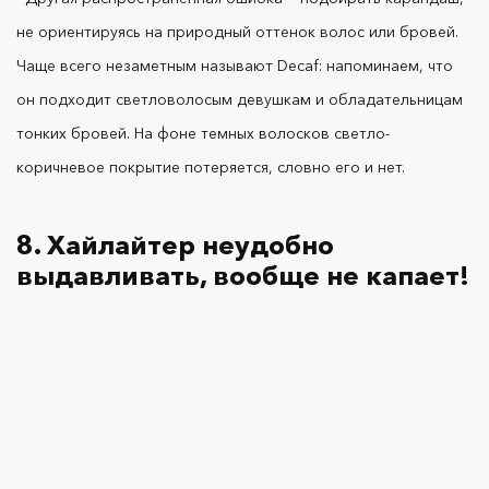
Чтобы добиться желаемого эффекта, важно точно
не ориентируясь на природный оттенок волос или бровей.
отмерить количество продукта. В
хайлайтерах
Чаще всего незаметным называют Decaf: напоминаем, что
OK Beauty
для этого предусмотрена мини-
помпа: достаточно перевернуть тюбик и нажать
он подходит светловолосым девушкам и обладательницам
на донышко. Одно нажатие — одна капля.
тонких бровей. На фоне темных волосков светло-
коричневое покрытие потеряется, словно его и нет.
8. Хайлайтер неудобно
9. Масло-праймер жирнит кожу!
выдавливать, вообще не капает!
Масла — популярная в косметике форма доставки
полезных ингредиентов в кожу. Они натуральны,
богаты питательными веществами и, вопреки
предрассудкам, некомедогенны — то есть не