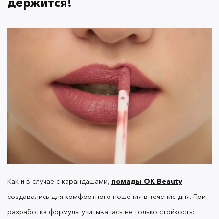
держится!
Чтобы покрытие закрепилось, можно
использовать лайфхак: нанести помаду и
«поцеловать» салфетку, то есть слегка промокнуть
губы и впитать излишек. Так покрытие быстрее
закрепится и не смажется.
Еще одна причина, по которой помада может не
закрепиться на губах — избыток бальзама.
Увлажнение — важный этап подготовки губ к
макияжу, но если переборщить, бальзам
полностью не впитается, и помада с него просто
слезет.
Как и в случае с карандашами,
помады OK Beauty
создавались для комфортного ношения в течение дня. При
разработке формулы учитывалась не только стойкость: