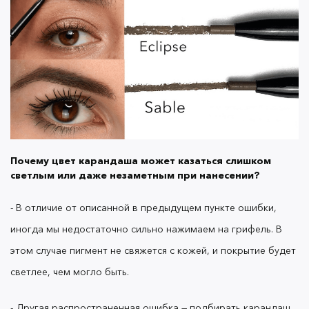
Недавно в ассортименте OK Beauty появилось три
жидких хайлайтера Glow Drops
для лица и
Почему цвет карандаша может казаться слишком
тела. Преимущество жидких хайлайтеров перед
светлым или даже незаметным при нанесении?
сухими в многофункциональности: их можно
наносить отдельно, легко наслаивать для более
- В отличие от описанной в предыдущем пункте ошибки,
интенсивного мерцания, использовать вместо
иногда мы недостаточно сильно нажимаем на грифель. В
кремовых теней для век, добавлять в тональное
или увлажняющее средство для эффекта
этом случае пигмент не свяжется с кожей, и покрытие будет
сияющей изнутри кожи.
светлее, чем могло быть.
- Другая распространенная ошибка — подбирать карандаш,