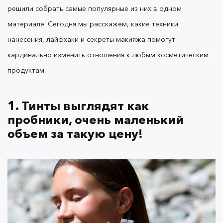
решили собрать самые популярные из них в одном
материале. Сегодня мы расскажем, какие техники
Формула тинтов очень пигментированная: двух-
нанесения, лайфхаки и секреты макияжа помогут
трех крохотных капель достаточно для
полноценного макияжа губ, глаз и щек. Если
кардинально изменить отношения к любым косметическим
добавить всего каплю, оттенок получится намного
продуктам.
ярче. Учитывая расход, одного тюбика хватит на
несколько месяцев даже при ежедневном
применении.
1. Тинты выглядят как
пробники, очень маленький
объем за такую цену!
Маленький тюбик удобно носить с собой в любой
сумочке и даже кармане, чтобы в любой момент
нанести или поправить макияж. Он почти не
занимает места в косметичке и заменяет сразу
три средства: румяна, тени и помаду.