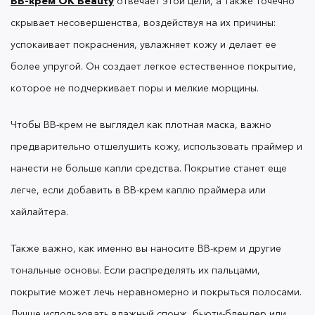
BB-крем OK Beauty
отвечает этой цели, а также точечно
скрывает несовершенства, воздействуя на их причины:
успокаивает покраснения, увлажняет кожу и делает ее
более упругой. Он создает легкое естественное покрытие,
которое не подчеркивает поры и мелкие морщины.
Чтобы BB-крем не выглядел как плотная маска, важно
предварительно отшелушить кожу, использовать праймер и
нанести не больше капли средства. Покрытие станет еще
легче, если добавить в BB-крем каплю праймера или
хайлайтера.
Также важно, как именно вы наносите BB-крем и другие
тональные основы. Если распределять их пальцами,
покрытие может лечь неравномерно и покрыться полосами.
Лучше использовать влажный спонж, бьюти-блендер или