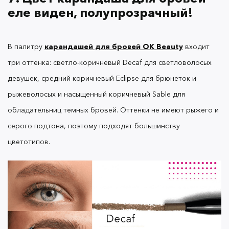
подходит светловолосым девушкам и
еле виден, полупрозрачный!
обладательницам тонких бровей. На фоне
темных волосков светло-коричневое покрытие
потеряется, словно его и нет.
В палитру
карандашей для бровей OK Beauty
входит
три оттенка: светло-коричневый Decaf для светловолосых
девушек, средний коричневый Eclipse для брюнеток и
рыжеволосых и насыщенный коричневый Sable для
8. Хайлайтер неудобно
обладательниц темных бровей. Оттенки не имеют рыжего и
выдавливать, вообще не капает!
серого подтона, поэтому подходят большинству
цветотипов.