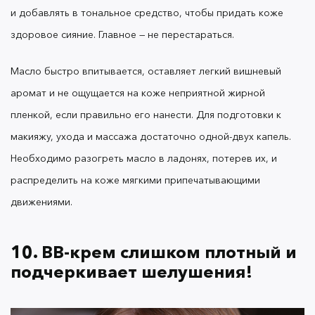
и добавлять в тональное средство, чтобы придать коже
здоровое сияние. Главное — не перестараться.
Также важно, как именно вы наносите BB-крем и
другие тональные основы. Если распределять их
Масло быстро впитывается, оставляет легкий вишневый
пальцами, покрытие может лечь неравномерно и
аромат и не ощущается на коже неприятной жирной
покрыться полосами. Лучше использовать
пленкой, если правильно его нанести. Для подготовки к
влажный спонж, бьюти-блендер или плотно
макияжу, ухода и массажа достаточно одной-двух капель.
набитую кисть с прямым скосом.
Необходимо разогреть масло в ладонях, потерев их, и
распределить на коже мягкими припечатывающими
движениями.
Надеемся, наши советы улучшат ваш опыт
использования декоративной косметики OK
Beauty и получить от него только приятные
10. BB-крем слишком плотный и
впечатления. Откройте для себя больше
подчеркивает шелушения!
продуктов для макияжа, ухода за лицом, телом
и волосами и домашнего спа
в каталоге на
официальном сайте бренда >>>