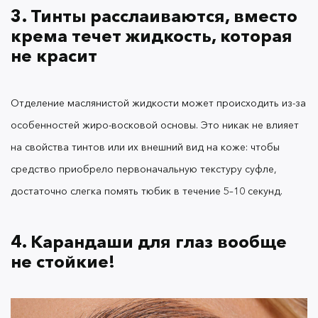
3. Тинты расслаиваются, вместо
крема течет жидкость, которая
Стойкость
карандашей OK Beauty
легко
проверить: нанесите на руку свотч, подождите,
не красит
пока покрытие зафиксируется, и рыспылите воду.
Карандаши не размажутся и не сотрутся даже от
трения.
Отделение маслянистой жидкости может происходить из-за
особенностей жиро-восковой основы. Это никак не влияет
на свойства тинтов или их внешний вид на коже: чтобы
Формула разработана для реальной жизни:
средство приобрело первоначальную текстуру суфле,
важно, чтобы покрытие не осыпалось и не
достаточно слегка помять тюбик в течение 5–10 секунд.
отпечатывалось в течение всего дня. Карандаши
также подходят обладательницам жирной кожи и
нависшего века: не размажутся ни стрелки, ни
4. Карандаши для глаз вообще
смоки.
не стойкие!
Так что может сократить время носки