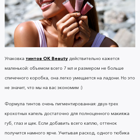
Поэтому размер тинтов — не недостаток, а
преимущество!
2. Тинты сушат губы и
скатываются!
Упаковка
тинтов OK Beauty
действительно кажется
маленькой: объемом всего 7 мл и размером не больше
спичечного коробка, она легко умещается на ладони. Но это
Как и любые высокопигментированные
не значит, что мы на вас экономим :)
продукты,
тинты OK Beauty
действительно могут
оставлять ощущение сухости и подчеркивать
Формула тинтов очень пигментированная: двух-трех
морщинки на губах.
крохотных капель достаточно для полноценного макияжа
губ, глаз и щек. Если добавить всего каплю, оттенок
Мы рекомендуем предварительно
получится намного ярче. Учитывая расход, одного тюбика
отшелушивать и увлажнять губы перед макияжем.