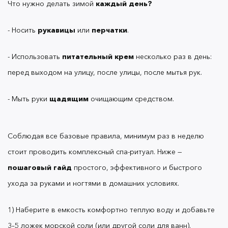
Что нужно делать зимой
каждый день?
- Носить
рукавицы
или
перчатки
.
4) Сделайте массаж рук: наберите на пальцы
немного масла, плотного крема, маски или
- Использовать
питательный крем
несколько раз в день:
теплого воска (
внимание: используйте только
перед выходом на улицу, после улицы, после мытья рук.
).
воск, заявленный как подходящий для массажа!
Мягкими круговыми движениями распределите
по пальцам, ладоням, кистям и запястьям.
- Мыть руки
щадящим
очищающим средством.
Двигайтесь от подушечек пальцев к сгибу
запястья и обратно
Соблюдая все базовые правила, минимум раз в неделю
стоит проводить комплексный спа-ритуал. Ниже —
5) После массажа уберите с рук излишки средства
пошаговый гайд
простого, эффективного и быстрого
или дождитесь его полного высыхания. По
ухода за руками и ногтями в домашних условиях.
желанию добавьте пару капель питательного
крема, чтобы закрепить результат.
1) Наберите в емкость комфортно теплую воду и добавьте
3–5 ложек морской соли (или другой соли для ванн).