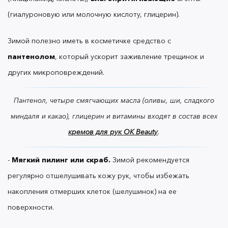
она останется аккуратной до следующего похода
(гиалуроновую или молочную кислоту, глицерин).
в салон.
Зимой полезно иметь в косметичке средство с
пантенолом
, который ускорит заживление трещинок и
для массажа.
- Воск, масло или плотный бальзам
других микроповреждений.
-
Даже если вы
Тонкие (маникюрные) ножницы.
Пантенол, четыре смягчающих масла (оливы, ши, сладкого
регулярно ходите в салон красоты, полезно иметь
миндаля и какао), глицерин и витамины входят в состав всех
под рукой острозаточенные ножницы для
кремов для рук OK Beauty
.
удаления отросшей кутикулы.
-
Мягкий пилинг или скраб.
Зимой рекомендуется
регулярно отшелушивать кожу рук, чтобы избежать
Чтобы убрать кутикулу без ножниц, понадобится
специальное средство — ремувер — и
накопления отмерших клеток (шелушинок) на ее
апельсиновые палочки.
поверхности.