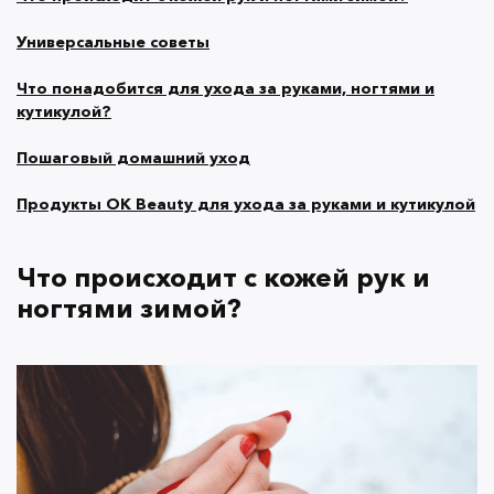
Что происходит с кожей рук и
Универсальные советы
ногтями зимой?
Что понадобится для ухода за руками, ногтями и
кутикулой?
Пошаговый домашний уход
Кожа рук ежедневно подвергается стрессу,
Продукты OK Beauty для ухода за руками и кутикулой
особенно когда температура опускается ниже
нуля. Если пренебрегать уходом, очень скоро вы
Что происходит с кожей рук и
не только увидите, но и почувствуете
последствия: трещинки, зуд, покраснения,
ногтями зимой?
шелушения.
Почему зимой коже рук и тела нужно
повышенное внимание?