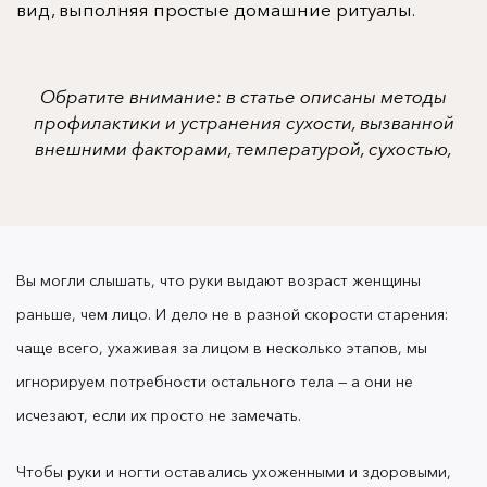
вид, выполняя простые домашние ритуалы.
Обратите внимание: в статье описаны методы
профилактики и устранения сухости, вызванной
внешними факторами, температурой, сухостью,
недостатком ухода. Если вы предполагаете, что
сухость и шелушения вызваны другими причинами,
пожалуйста, обратитесь к специалисту.
Вы могли слышать, что руки выдают возраст женщины
раньше, чем лицо. И дело не в разной скорости старения:
чаще всего, ухаживая за лицом в несколько этапов, мы
игнорируем потребности остального тела — а они не
Содержание
исчезают, если их просто не замечать.
Что происходит с кожей рук и ногтями зимой?
Чтобы руки и ногти оставались ухоженными и здоровыми,