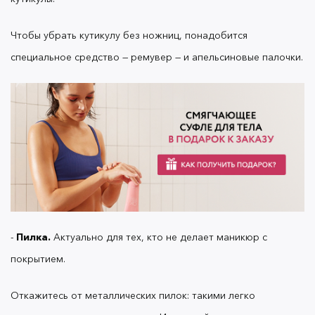
заменить его на
так кожа получит
соль для ванн:
еще больше питательных веществ.
Чтобы убрать кутикулу без ножниц, понадобится
специальное средство — ремувер — и апельсиновые палочки.
помимо минералов
Соли для ванн OK Beauty
обогащены питательными маслами.
Пошаговый домашний уход
-
Пилка.
Актуально для тех, кто не делает маникюр с
Закрепим.
покрытием.
Откажитесь от металлических пилок: такими легко
Что нужно делать зимой
каждый день?