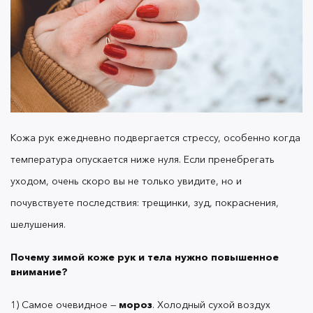
1) Самое очевидное —
. Холодный сухой
мороз
воздух провоцирует нарушения в работе
защитного слоя кожи. В результате поверхность
кожи получает меньше питательных веществ, что
приводит к обезвоживанию, шелушениям и
сухости.
Кожа рук ежедневно подвергается стрессу, особенно когда
температура опускается ниже нуля. Если пренебрегать
2) Второй фактор-провокатор —
. Чем
горячая вода
ниже температура, тем горячее вода в ванной: в
уходом, очень скоро вы не только увидите, но и
попытках согреться многие моются едва ли не в
почувствуете последствия: трещинки, зуд, покраснения,
кипятке. Для поддержания нормального
шелушения.
функционирования верхних слоев кожи важно
мыть руки теплой водой.
Почему зимой коже рук и тела нужно повышенное
внимание?
3) С водой косвенно связан третий фактор —
1) Самое очевидное —
мороз
. Холодный сухой воздух