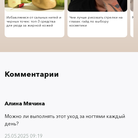
Избавляемся от сальных нитей и
Чем лучше рисовать стрелки на
Мод
черных точек: топ-3 средства
глазах: гайд по выбору
для ухода за жирной кожей
косметики
Комментарии
Алина Мячина
Можно ли выполнять этот уход за ногтями каждый
день?
25.05.2025 09:19