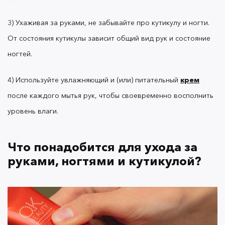
флакона или тюбика: один оставить дома, а один
положить в сумочку, чтобы не забывать наносить
3) Ухаживая за руками, не забывайте про кутикулу и ногти.
крем в течение дня.
От состояния кутикулы зависит общий вид рук и состояние
ногтей.
Обязательно обратите внимание на состав крема.
Эффективные питательные формулы содержат
4) Используйте увлажняющий и (или) питательный
крем
смягчающие концентрированные
,
масла
после каждого мытья рук, чтобы своевременно восполнить
компоненты (ниацинамид,
увлажняющие
уровень влаги.
кислоты),
агенты
влагопритягивающие
(гиалуроновую или молочную кислоту, глицерин).
Что понадобится для ухода за
руками, ногтями и кутикулой?
Зимой полезно иметь в косметичке средство с
, который ускорит заживление
пантенолом
трещинок и других микроповреждений.
Пантенол, четыре смягчающих масла (оливы, ши,
сладкого миндаля и какао), глицерин и витамины