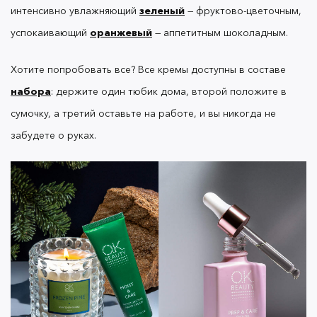
интенсивно увлажняющий
зеленый
— фруктово-цветочным,
успокаивающий
оранжевый
— аппетитным шоколадным.
— не только секрет
Парфюмированная СПА-свеча
уюта и атмосферы. Теплый кокосово-соевый воск
Хотите попробовать все? Все кремы доступны в составе
можно использовать как основу для массажа и
также наносить на кутикулу. Натуральные
набора
: держите один тюбик дома, второй положите в
компоненты и тепло сделают кожу рук мягкой и
сумочку, а третий оставьте на работе, и вы никогда не
бархатистой.
забудете о руках.
Набор
из парфюмированной свечи и крема с
созвучным ароматом можно приобрести
по
специальной цене →
Заботьтесь о своих руках, и тогда шелушения,
покраснения и сухость вас не побеспокоят.