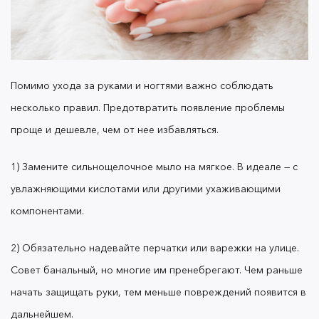
и ногти. От состояния кутикулы зависит общий вид
рук и состояние ногтей.
Помимо ухода за руками и ногтями важно соблюдать
4) Используйте увлажняющий и (или)
питательный
крем
после каждого мытья рук,
несколько правил. Предотвратить появление проблемы
чтобы своевременно восполнить уровень влаги.
проще и дешевле, чем от нее избавляться.
1) Замените сильнощелочное мыло на мягкое. В идеале — с
увлажняющими кислотами или другими ухаживающими
Что понадобится для ухода за
компонентами.
руками, ногтями и кутикулой?
2) Обязательно надевайте перчатки или варежки на улице.
Совет банальный, но многие им пренебрегают. Чем раньше
начать защищать руки, тем меньше повреждений появится в
-
Лучше приобрести два
Питательный крем.
дальнейшем.