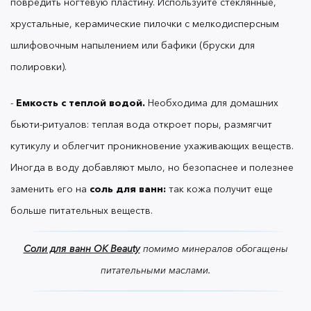
повредить ногтевую пластину. Используйте стеклянные,
хрустальные, керамические пилочки с мелкодисперсным
шлифовочным напылением или бафики (бруски для
- Носить
рукавицы
или
перчатки
.
полировки).
-
Емкость с теплой водой.
Необходима для домашних
- Использовать
питательный крем
несколько раз
в день: перед выходом на улицу, после улицы,
бьюти-ритуалов: теплая вода откроет поры, размягчит
после мытья рук.
кутикулу и облегчит проникновение ухаживающих веществ.
Иногда в воду добавляют мыло, но безопаснее и полезнее
заменить его на
соль для ванн:
так кожа получит еще
- Мыть руки
щадящим
очищающим средством.
больше питательных веществ.
Соли для ванн OK Beauty
помимо минералов обогащены
Соблюдая все базовые правила, минимум раз в
питательными маслами.
неделю стоит проводить комплексный спа-
ритуал. Ниже —
пошаговый гайд
простого,