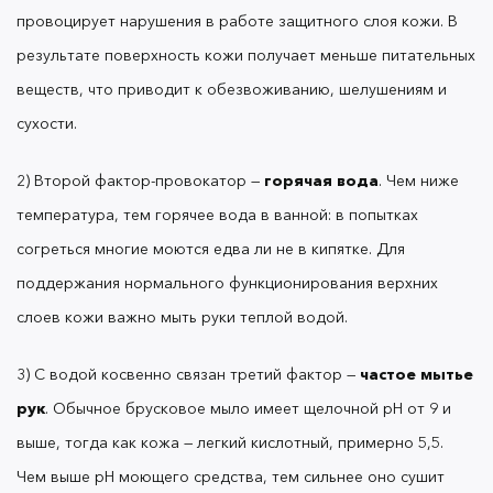
. Обычное брусковое мыло
частое мытье рук
провоцирует нарушения в работе защитного слоя кожи. В
имеет щелочной pH от 9 и выше, тогда как кожа —
результате поверхность кожи получает меньше питательных
легкий кислотный, примерно 5,5. Чем выше pH
моющего средства, тем сильнее оно сушит руки.
веществ, что приводит к обезвоживанию, шелушениям и
сухости.
4) Пересушенный отоплением воздух в
2) Второй фактор-провокатор —
горячая вода
. Чем ниже
помещениях тоже провоцирует сухость,
температура, тем горячее вода в ванной: в попытках
шелушения и трещинки на руках и лице.
согреться многие моются едва ли не в кипятке. Для
поддержания нормального функционирования верхних
слоев кожи важно мыть руки теплой водой.
Универсальные советы
3) С водой косвенно связан третий фактор —
частое мытье
рук
. Обычное брусковое мыло имеет щелочной pH от 9 и
выше, тогда как кожа — легкий кислотный, примерно 5,5.
Чем выше pH моющего средства, тем сильнее оно сушит
Помимо ухода за руками и ногтями важно