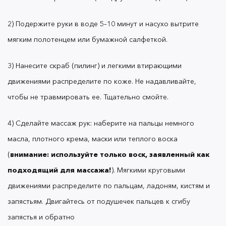
6) Нанесите на кутикулу пару капель масла и
2) Подержите руки в воде 5–10 минут и насухо вытрите
тщательно вотрите.
мягким полотенцем или бумажной салфеткой.
Если вы делаете домашний маникюр:
3) Нанесите скраб (пилинг) и легкими втирающими
движениями распределите по коже. Не надавливайте,
чтобы не травмировать ее. Тщательно смойте.
7*) После ванночки и пилинга удалите кутикулу
удобным способом (ножничками или
4) Сделайте массаж рук: наберите на пальцы немного
ремувером), мягко пройдитесь по ногтевым
масла, плотного крема, маски или теплого воска
пластинам пилкой или бафиком. Длину также
убирайте пилкой: если делать это ножницами,
(
внимание: используйте только воск, заявленный как
можно расслоить пластину.
подходящий для массажа!
). Мягкими круговыми
движениями распределите по пальцам, ладоням, кистям и
запястьям. Двигайтесь от подушечек пальцев к сгибу
8*) Обязательно смажьте кутикулу маслом.
запястья и обратно