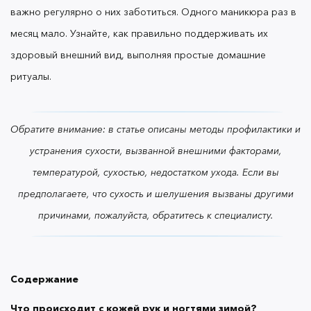
важно регулярно о них заботиться. Одного маникюра раз в
месяц мало. Узнайте, как правильно поддерживать их
Универсальные советы
здоровый внешний вид, выполняя простые домашние
ритуалы.
Что понадобится для ухода за руками, ногтями и
кутикулой?
Обратите внимание: в статье описаны методы профилактики и
устранения сухости, вызванной внешними факторами,
Пошаговый домашний уход
температурой, сухостью, недостатком ухода. Если вы
предполагаете, что сухость и шелушения вызваны другими
причинами, пожалуйста, обратитесь к специалисту.
Продукты OK Beauty для ухода за руками и
кутикулой
Содержание
Что происходит с кожей рук и ногтями зимой?