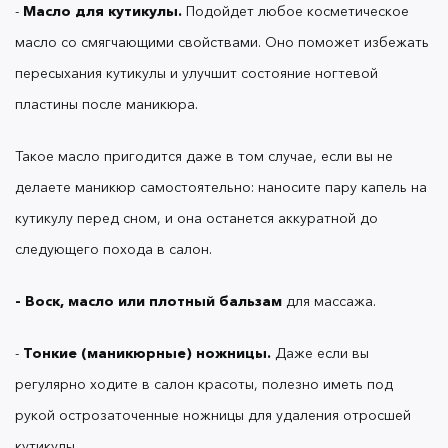
-
Масло для кутикулы.
Подойдет любое косметическое
масло со смягчающими свойствами. Оно поможет избежать
-
Актуально для тех, кто не делает
Пилка.
пересыхания кутикулы и улучшит состояние ногтевой
маникюр с покрытием.
пластины после маникюра.
Такое масло пригодится даже в том случае, если вы не
Откажитесь от металлических пилок: такими
делаете маникюр самостоятельно: наносите пару капель на
легко повредить ногтевую пластину. Используйте
кутикулу перед сном, и она останется аккуратной до
стеклянные, хрустальные, керамические пилочки
с мелкодисперсным шлифовочным напылением
следующего похода в салон.
или бафики (бруски для полировки).
- Воск, масло или плотный бальзам
для массажа.
-
Необходима для
Емкость с теплой водой.
-
Тонкие (маникюрные) ножницы.
Даже если вы
домашних бьюти-ритуалов: теплая вода откроет
регулярно ходите в салон красоты, полезно иметь под
поры, размягчит кутикулу и облегчит
рукой острозаточенные ножницы для удаления отросшей
проникновение ухаживающих веществ. Иногда в
воду добавляют мыло, но безопаснее и полезнее
кутикулы.