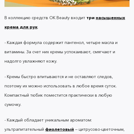
В коллекцию средств OK Beauty входит
три
насыщенных
Для
массажа
подойдут сразу два средства.
крема для рук
.
- Каждая формула содержит пантенол, четыре масла и
— абсолютный
Универсальное масло-праймер
витамины. За счет них кремы успокаивают, смягчают и
бестселлер бренда. Помимо основной функции —
подготовки лица к макияжу — он снимает
надолго увлажняют кожу.
покраснения, уменьшает шелушения,
выравнивает тон кожи и придает ей здоровое
- Кремы быстро впитываются и не оставляют следов,
сияние.
поэтому их можно использовать в любое время суток.
Компактный тюбик поместится практически в любую
сумочку.
Легкое некомедогенное масло отлично
подойдет для массажа рук, обработки кутикулы —
а также смягчения шероховатостей на локтях и
- Каждый обладает уникальным ароматом:
ухода за сухими кончиками волос.
ультрапитательный
фиолетовый
— цитрусово-цветочным,