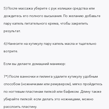
5) После массажа уберите с рук излишки средства или
Продукты OK Beauty для ухода
дождитесь его полного высыхания. По желанию добавьте
за руками и кутикулой
пару капель питательного крема, чтобы закрепить
результат.
6) Нанесите на кутикулу пару капель масла и тщательно
вотрите.
В коллекцию средств OK Beauty входит
три
насыщенных крема для рук
.
Если вы делаете домашний маникюр:
7*) После ванночки и пилинга удалите кутикулу удобным
- Каждая формула содержит пантенол, четыре
масла и витамины. За счет них кремы
способом (ножничками или ремувером), мягко пройдитесь
успокаивают, смягчают и надолго увлажняют кожу.
по ногтевым пластинам пилкой или бафиком. Длину также
убирайте пилкой: если делать это ножницами, можно
расслоить пластину.