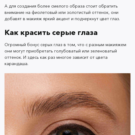
А для создания более смелого образа стоит обратить
Бронзовый, оливковый или золотой карандаш
внимание на фиолетовый или золотистый оттенок, они
сделает глаза более зелёными, а тёмно-синий и
добавят в макияж яркий акцент и подчеркнут цвет глаз.
золотисто-розовый цвета придадут им лёгкий
голубой оттенок.
Как красить серые глаза
Огромный бонус серых глаз в том, что с разным макияжем
они могут приобретать голубоватый или зеленоватый
А для более яркого макияжа серых глаз можно
оттенок. И здесь как раз многое зависит от цвета
использовать фиолетовый, ультрамариновый или
карандаша.
изумрудный оттенок.
Мы рассказали, какие оттенки карандаша подходят
для разного цвета глаз, теперь выбор за вами. И
ограничивается он только вашей фантазией! Не
бойтесь пробовать новое, вносите разнообразие в
повседневный макияж, и результат превзойдёт все