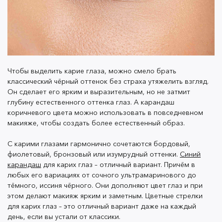
голубые тени, сливается с цветом глаз и делает
взгляд смазанным, а не четким и выразительным. Хотя
и здесь есть исключения, порой даже самые
неожиданные сочетания дают классный результат. А
если не хотите рисковать, вместо него можно
использовать более тёмный синий, например,
Чтобы выделить карие глаза, можно смело брать
карандаш
Slide & Stay в оттенке Cobalt
. Он классно
классический чёрный оттенок без страха утяжелить взгляд.
гармонирует с тёмным контуром голубых глаз.
Он сделает его ярким и выразительным, но не затмит
глубину естественного оттенка глаз. А карандаш
коричневого цвета можно использовать в повседневном
Ещё один цвет карандаша, которого стоит опасаться
макияже, чтобы создать более естественный образ.
обладательницам голубых глаз – угольно-чёрный. Он
С карими глазами гармонично сочетаются бордовый,
может оказаться слишком насыщенным, а это
фиолетовый, бронзовый или изумрудный оттенки.
Синий
утяжелит взгляд или даже добавит возраста.
карандаш
для карих глаз – отличный вариант. Причём в
Попробуйте заменить его на тёмно-коричневый, как
любых его вариациях от сочного ультрамаринового до
наш оттенок Loon, или, например, оливковый. Они
тёмного, иссиня чёрного. Они дополняют цвет глаз и при
добавят взгляду выразительности, но при этом
этом делают макияж ярким и заметным. Цветные стрелки
сохранят мягкость.
для карих глаз – это отличный вариант даже на каждый
день, если вы устали от классики.