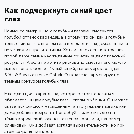
Как подчеркнуть синий цвет
А если хочется ещё более смелых экспериментов, то
глаз
можно попробовать розовые или золотистые
оттенки карандаша. Они отлично подчеркнут
Наименее выигрышно с голубыми глазами смотрится
голубой цвет глаз и сделают его ещё ярче.
голубой оттенок карандаша. Потому что он, как и голубые
тени, сливается с цветом глаз и делает взгляд смазанным, а
не четким и выразительным. Хотя и здесь есть исключения,
порой даже самые неожиданные сочетания дают классный
Какой карандаш подойдёт для
результат. А если не хотите рисковать, вместо него можно
зелёных глаз
использовать более тёмный синий, например, карандаш
Slide & Stay в оттенке Cobalt
. Он классно гармонирует с
тёмным контуром голубых глаз.
Самый подходящий цвет карандаша для зелёных
глаз – коричневый. Он гармонирует с оттенком
Ещё один цвет карандаша, которого стоит опасаться
радужки, дополняет его и делает взгляд глубоким и
обладательницам голубых глаз – угольно-чёрный. Он может
выразительным. При этом коричневый оттенок не
оказаться слишком насыщенным, а это утяжелит взгляд или
сделает взгляд слишком резким, даже если
даже добавит возраста. Попробуйте заменить его на
нарисовать чёткие стрелки, а в растушёванном
тёмно-коричневый, как наш оттенок Loon, или, например,
варианте он подойдёт даже для самого
оливковый. Они добавят взгляду выразительности, но при
этом сохранят мягкость.
естественного макияжа.