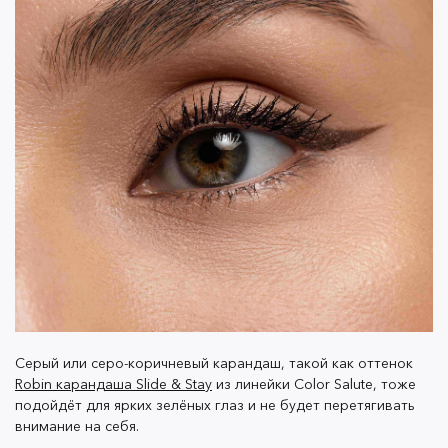
Огромный бонус серых глаз в том, что с разным
макияжем они могут приобретать голубоватый или
зеленоватый оттенок. И здесь как раз многое зависит
от цвета карандаша.
Как и в случае с голубыми и зелёными глазами, в
повседневном макияже серых глаз лучше сделать
ставку на коричневый карандаш, чтобы сохранить
мягкость. А для тех, кто не хочет отказываться от
тёмных оттенков, подойдет глубокий, почти чёрный,
шоколадный. Он не утяжелит взгляд серых глаз, при
этом подчеркнёт их и сделает выразительнее. Такой
Серый или серо-коричневый карандаш, такой как оттенок
карандаш тоже есть в линейке
Color Salute – оттенок
Robin карандаша Slide & Stay
из линейки Color Salute, тоже
Loon
.
подойдёт для ярких зелёных глаз и не будет перетягивать
внимание на себя.