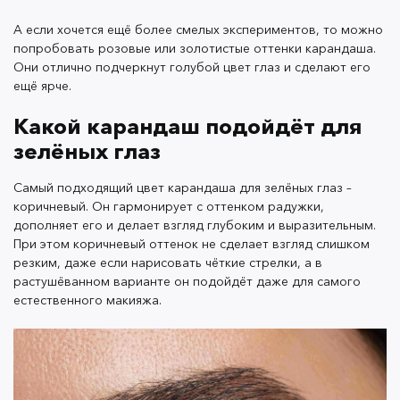
А если хочется ещё более смелых экспериментов, то можно
попробовать розовые или золотистые оттенки карандаша.
Они отлично подчеркнут голубой цвет глаз и сделают его
ещё ярче.
Серый или серо-коричневый карандаш, такой как
оттенок
Robin карандаша Slide & Stay
из линейки
Какой карандаш подойдёт для
Color Salute, тоже подойдёт для ярких зелёных глаз и
зелёных глаз
не будет перетягивать внимание на себя.
Самый подходящий цвет карандаша для зелёных глаз –
коричневый. Он гармонирует с оттенком радужки,
дополняет его и делает взгляд глубоким и выразительным.
А для создания более смелого образа стоит обратить
При этом коричневый оттенок не сделает взгляд слишком
внимание на фиолетовый или золотистый оттенок,
резким, даже если нарисовать чёткие стрелки, а в
они добавят в макияж яркий акцент и подчеркнут
растушёванном варианте он подойдёт даже для самого
цвет глаз.
естественного макияжа.
Как красить серые глаза