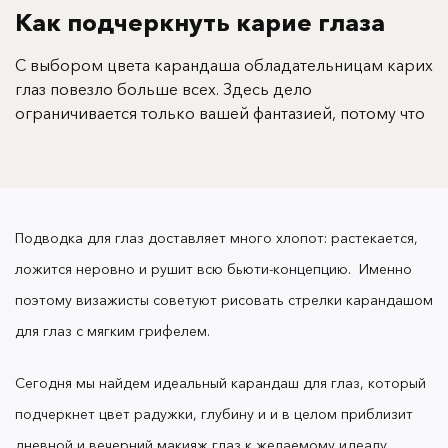
Как подчеркнуть карие глаза
С выбором цвета карандаша обладательницам карих
глаз повезло больше всех. Здесь дело
ограничивается только вашей фантазией, потому что
с карими глазами отлично гармонируют практически
любые оттенки.
Подводка для глаз
доставляет много хлопот: растекается,
ложится неровно и рушит всю бьюти-концепцию. Именно
Чтобы выделить карие глаза, можно смело брать
поэтому визажисты советуют рисовать
стрелки карандашом
классический чёрный оттенок без страха утяжелить
взгляд. Он сделает его ярким и выразительным, но
для глаз
с мягким грифелем.
не затмит глубину естественного оттенка глаз. А
карандаш коричневого цвета можно использовать в
Сегодня мы найдем идеальный
карандаш для глаз
, который
повседневном макияже, чтобы создать более
подчеркнет цвет радужки, глубину и и в целом приблизит
естественный образ.
дневной и вечерний
макияж глаз
к желаемому идеалу.