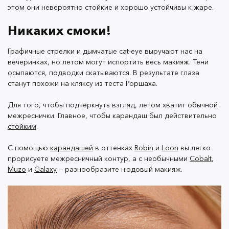
этом они невероятно стойкие и хорошо устойчивы к жаре.
Никаких смоки!
Меняем тушь
Графичные стрелки и дымчатые cat-eye выручают нас на
Почти все туши размазываются или скатываются в
вечеринках, но летом могут испортить весь макияж. Тени
осыпаются, подводки скатываются. В результате глаза
течение дня. В жару это происходит еще быстрее.
станут похожи на кляксу из теста Роршаха.
Если вы не хотите стать похожей на панду, обратите
внимание на термостойкую тушь.
Для того, чтобы подчеркнуть взгляд, летом хватит обычной
межреснички. Главное, чтобы карандаш был действительно
стойким
.
В их составе много полимеров, создающих вокруг
С помощью
карандашей
в оттенках
Robin
и
Loon
вы легко
каждой ресницы пленку, которая растворяется лишь
прорисуете межресничный контур, а с необычными
Cobalt
,
теплой водой. Термостойкие туши не дают такого
Muzo
и
Galaxy
— разнообразите нюдовый макияж.
объема как обычные. Но это можно исправить.
Чтобы получить все плюсы объемной и