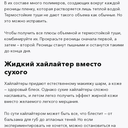
появились в
коллекции OK Beauty
.
В их составе много полимеров, создающих вокруг каждой
ресницы пленку, которая растворяется лишь теплой водой.
Термостойкие туши не дают такого объема как обычные. Но
это можно исправить.
Чтобы получить все плюсы объемной и термостойкой туши,
Преимущество жидкого хайлайтера перед сухим —
комбинируйте их. Прокрасьте ресницы сначала первой, а
простота и многофункциональность. Мерцающие
затем — второй. Ресницы станут пышными и останутся такими
капли легко распределить пальцами и наслоить до
до конца дня.
желаемого эффекта. В коллекцию входит три
оттенка: серебристый, персиковый и золотистый для
Жидкий хайлайтер вместо
разных цветотипов и предпочтений.
сухого
Хайлайтеры придают естественному макияжу шарм, а коже
— здоровый блеск. Однако сухие хайлайтеры сложно
Лайфхак: чтобы добиться максимально
наслаивать, и летом легко получить эффект жирной кожи
естественного сияния, добавьте маленькую каплю
вместо желаемого легкого мерцания.
хайлайтера в тональное средство и увлажняющий
крем.
По сути хайлайтером может быть все, что блестит — от
бальзама для губ до атласных теней. Но если
экспериментировать не хочется, можно остановиться на