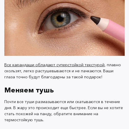
термостойкой туши, комбинируйте их. Прокрасьте
ресницы сначала первой, а затем — второй. Ресницы
станут пышными и останутся такими до конца дня.
Жидкий хайлайтер вместо
сухого
Хайлайтеры придают естественному макияжу шарм,
а коже — здоровый блеск. Однако сухие хайлайтеры
Все карандаши обладают суперстойкой текстурой
, плавно
скользят, легко растушевываются и не пачкаются. Ваши
сложно наслаивать, и летом легко получить эффект
глаза точно будут благодарны за такой подарок!
жирной кожи вместо желаемого легкого мерцания.
Меняем тушь
По сути хайлайтером может быть все, что блестит —
Почти все туши размазываются или скатываются в течение
дня. В жару это происходит еще быстрее. Если вы не хотите
от бальзама для губ до атласных теней. Но если
стать похожей на панду, обратите внимание на
экспериментировать не хочется, можно остановиться
термостойкую тушь.
на жидком хайлайтере в каплях. Недавно такие