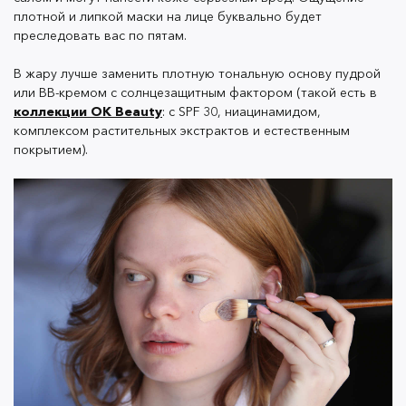
глубоко увлажнит кожу и продлит стойкость
плотной и липкой маски на лице буквально будет
макияжа.
преследовать вас по пятам.
В жару лучше заменить плотную тональную основу пудрой
или BB-кремом с солнцезащитным фактором (такой есть в
Кстати, в ассортименте OK Beauty есть подходящий
коллекции OK Beauty
: с SPF 30, ниацинамидом,
вариант —
ухаживающее масло-праймер для лица
комплексом растительных экстрактов и естественным
Prep&Care
. Его состав обогащен растительными
покрытием).
маслами и комплексом витаминов, которые
увлажняют кожу, выравнивает тон и удерживают
влагу.
Смешивать масло с тональным кремом очень
просто: