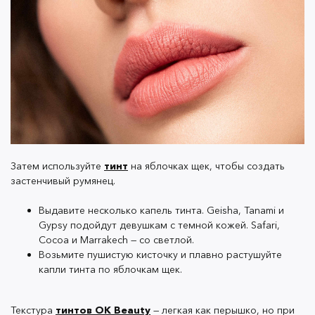
Для того, чтобы подчеркнуть взгляд, летом хватит
обычной межреснички. Главное, чтобы карандаш был
действительно
стойким
.
С помощью
карандашей
в оттенках
Robin
и
Loon
вы
легко прорисуете межресничный контур, а с
необычными
Cobalt
,
Muzo
и
Galaxy
— разнообразите
Затем используйте
тинт
на яблочках щек, чтобы создать
нюдовый макияж.
застенчивый румянец.
Выдавите несколько капель тинта. Geisha, Tanami и
Gypsy подойдут девушкам с темной кожей. Safari,
Cocoa и Marrakech — cо светлой.
Возьмите пушистую кисточку и плавно растушуйте
Все карандаши обладают суперстойкой текстурой
,
капли тинта по яблочкам щек.
плавно скользят, легко растушевываются и не
пачкаются. Ваши глаза точно будут благодарны за
Текстура
тинтов OK Beauty
— легкая как перышко, но при
такой подарок!