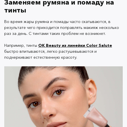
Днем создайте эффект зацелованных губ:
Заменяем румяна и помаду на
тинты
Во время жары румяна и помады часто скатываются, в
Выдавите пару капель тинта (например Hillier,
результате чего приходится поправлять макияж несколько
Flamingo или Tanami) на палец.
раз за день. С тинтами таких проблем не возникнет.
Растушуйте его похлопывающим движениями,
пока оттенок не станет полупрозрачным.
Например, тинты
OK Beauty из линейки Color Salute
Хотите быть ярче? Тогда смело наносите еще
быстро впитываются, легко растушевываются и
один слой.
подчеркивают естественную красоту.
Затем используйте
тинт
на яблочках щек, чтобы
создать застенчивый румянец.
Выдавите несколько капель тинта. Geisha, Tanami