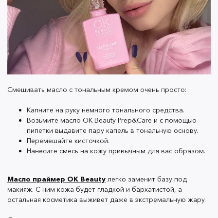
Во время жары румяна и помады часто скатываются,
в результате чего приходится поправлять макияж
несколько раз за день. С тинтами таких проблем не
возникнет.
Например, тинты
OK Beauty из линейки Color
Salute
быстро впитываются, легко растушевываются
Смешивать масло с тональным кремом очень просто:
и подчеркивают естественную красоту.
Капните на руку немного тонального средства.
Возьмите масло OK Beauty Prep&Care и с помощью
пипетки выдавите пару капель в тональную основу.
Перемешайте кисточкой.
Нанесите смесь на кожу привычным для вас образом.
Выбирайте
любой оттенок
— от персикового
бестселлера
Safari
до карамельной новинки
Raf
.
Масло праймер OK Beauty
легко заменит базу под
Интенсивность цвета можно менять.
макияж. С ним кожа будет гладкой и бархатистой, а
остальная косметика выживет даже в экстремальную жару.