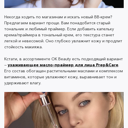
Капните на руку немного тонального средства.
Возьмите масло OK Beauty Prep&Care и с
помощью пипетки выдавите пару капель в
Некогда ходить по магазинам и искать новый BB-крем?
тональную основу.
Предлагаем вариант проще. Вам понадобится старый
Перемешайте кисточкой.
тональник и любимый праймер. Если добавить капельку
Нанесите смесь на кожу привычным для вас
крема/праймера в тональный крем, его текстура станет
легкой и невесомой. Оно глубоко увлажнит кожу и продлит
образом.
стойкость макияжа.
Кстати, в ассортименте OK Beauty есть подходящий вариант
Масло праймер OK Beauty
легко заменит базу под
—
ухаживающее масло-праймер для лица Prep&Care
.
макияж. С ним кожа будет гладкой и бархатистой, а
Его состав обогащен растительными маслами и комплексом
витаминов, которые увлажняют кожу, выравнивает тон и
остальная косметика выживет даже в экстремальную
удерживают влагу.
жару.
Заменяем румяна и помаду на
тинты