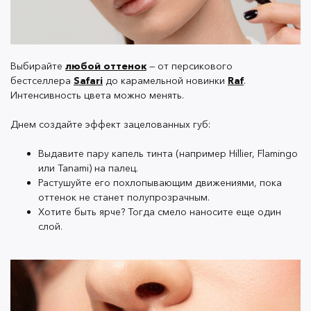
и Gypsy подойдут девушкам с темной кожей.
Safari, Cocoa и Marrakech — cо светлой.
Возьмите пушистую кисточку и плавно
растушуйте капли тинта по яблочкам щек.
Выбирайте
любой оттенок
— от персикового
бестселлера
Safari
до карамельной новинки
Raf
.
Интенсивность цвета можно менять.
Текстура
тинтов OK Beauty
— легкая как перышко,
но при этом они невероятно стойкие и хорошо
Днем создайте эффект зацелованных губ:
устойчивы к жаре.
Выдавите пару капель тинта (например Hillier, Flamingo
или Tanami) на палец.
Растушуйте его похлопывающим движениями, пока
Никаких смоки!
оттенок не станет полупрозрачным.
Хотите быть ярче? Тогда смело наносите еще один
Графичные стрелки и дымчатые cat-eye выручают нас
слой.
на вечеринках, но летом могут испортить весь
макияж. Тени осыпаются, подводки скатываются. В
результате глаза станут похожи на кляксу из теста
Роршаха.