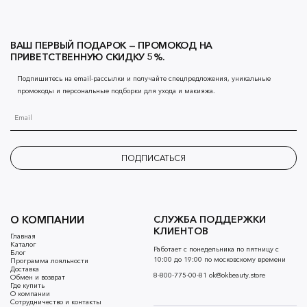
ВАШ ПЕРВЫЙ ПОДАРОК — ПРОМОКОД НА
ПРИВЕТСТВЕННУЮ СКИДКУ 5%.
Подпишитесь на email-рассылки и получайте спецпредложения, уникальные
промокоды и персональные подборки для ухода и макияжа.
ПОДПИСАТЬСЯ
О КОМПАНИИ
СЛУЖБА ПОДДЕРЖКИ
КЛИЕНТОВ
Главная
Каталог
Работает с понедельника по пятницу с
Блог
10:00 до 19:00 по московскому времени
Программа лояльности
Доставка
8-800-775-00-81
ok@okbeauty.store
Обмен и возврат
Где купить
О компании
Сотрудничество и контакты