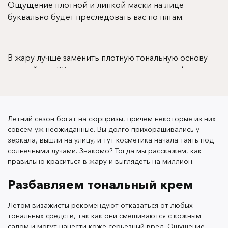
Ощущение плотной и липкой маски на лице
буквально будет преследовать вас по пятам.
В жару лучше заменить плотную тональную основу
пудрой или BB-кремом с солнцезащитным фактором
(такой есть в
коллекции OK Beauty
: с SPF 30,
ниацинамидом, комплексом растительных
экстрактов и естественным покрытием).
Летний сезон богат на сюрпризы, причем некоторые из них
совсем уж неожиданные. Вы долго прихорашивались у
зеркала, вышли на улицу, и тут косметика начала таять под
солнечными лучами. Знакомо? Тогда мы расскажем, как
правильно краситься в жару и выглядеть на миллион.
Некогда ходить по магазинам и искать новый BB-
крем? Предлагаем вариант проще. Вам понадобится
Разбавляем тональный крем
старый тональник и любимый праймер. Если
добавить капельку крема/праймера в тональный
Летом визажисты рекомендуют отказаться от любых
крем, его текстура станет легкой и невесомой. Оно
тональных средств, так как они смешиваются с кожным
салом и могут нанести коже серьезный вред. Ощущение