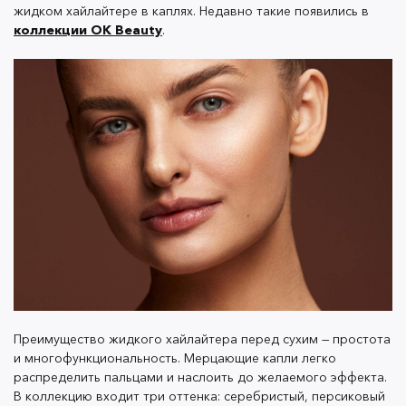
жидком хайлайтере в каплях. Недавно такие появились в
Уверены, что после этих советов вы сделаете
коллекции OK Beauty
.
идеальный летний макияж, который будет
держаться до захода солнца. А все необходимые
продукты можно найти на
нашем сайте
.
Преимущество жидкого хайлайтера перед сухим — простота
и многофункциональность. Мерцающие капли легко
распределить пальцами и наслоить до желаемого эффекта.
В коллекцию входит три оттенка: серебристый, персиковый