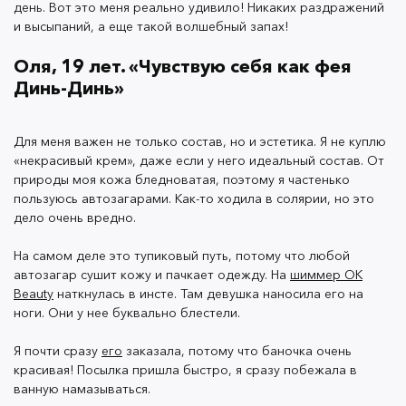
день. Вот это меня реально удивило! Никаких раздражений
и высыпаний, а еще такой волшебный запах!
Оля, 19 лет. «Чувствую себя как фея
Динь-Динь»
По ванной комнате разлетелся такой приятный
сладенький аромат. Мне даже захотелось лизнуть
Для меня важен не только состав, но и эстетика. Я не куплю
себя! Втирала
шиммер
массажными движениями и
«некрасивый крем», даже если у него идеальный состав. От
радовалась, как ребенок. Кожа становилась такой
природы моя кожа бледноватая, поэтому я частенько
мягкой, а блестки только усиливали мой восторг.
пользуюсь автозагарами. Как-то ходила в солярии, но это
дело очень вредно.
На самом деле это тупиковый путь, потому что любой
После этого пошла в комнату и посмотрелась в
автозагар сушит кожу и пачкает одежду. На
шиммер OK
зеркало. Моя кожа так сияла, светилась золотом и
Beauty
наткнулась в инсте. Там девушка наносила его на
перламутром. В голове сразу возник кадр из
ноги. Они у нее буквально блестели.
любимого мультика про Питера Пена, где фея Динь-
Я почти сразу
его
заказала, потому что баночка очень
Динь баловалась с блестками.
красивая! Посылка пришла быстро, я сразу побежала в
ванную намазываться.