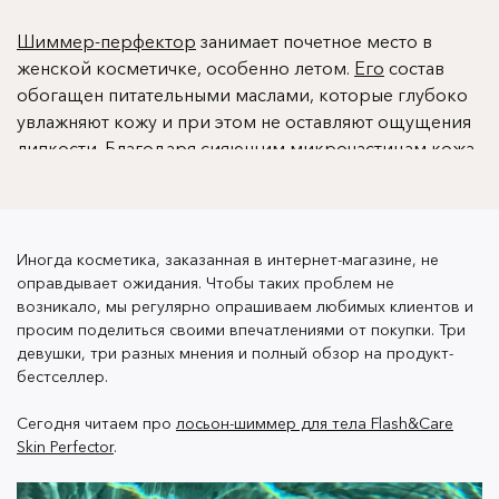
Шиммер-перфектор
занимает почетное место в
женской косметичке, особенно летом.
Его
состав
обогащен питательными маслами, которые глубоко
увлажняют кожу и при этом не оставляют ощущения
липкости. Благодаря сияющим микрочастицам кожа
становится гладкой, приобретает легкий бронзовый
оттенок и ровный тон.
Иногда косметика, заказанная в интернет-магазине, не
оправдывает ожидания. Чтобы таких проблем не
Но действительно ли
он
выполняет свои функции?
возникало, мы регулярно опрашиваем любимых клиентов и
Именно этот вопрос мы задали трем случайным
просим поделиться своими впечатлениями от покупки. Три
покупательницам.
девушки, три разных мнения и полный обзор на продукт-
бестселлер.
Сегодня читаем про
лосьон-шиммер для тела Flash&Care
Алена, 23 года. «Заботится о моей
Skin Perfector
.
чувствительной коже»