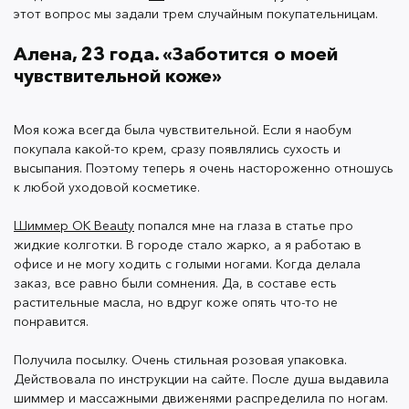
этот вопрос мы задали трем случайным покупательницам.
распределила по ногам. Ножки красиво заблестели,
а кожа стала бархатистой и мягкой. Надела юбку,
Алена, 23 года. «Заботится о моей
посмотрелась в зеркало — действительно получился
чувствительной коже»
эффект колготок, ноги будто загоревшие.
Моя кожа всегда была чувствительной. Если я наобум
покупала какой-то крем, сразу появлялись сухость и
высыпания. Поэтому теперь я очень настороженно отношусь
к любой уходовой косметике.
Я проходила так весь день и не почувствовала
никакого дискомфорта. Кожа дышала и оставалась
Шиммер OK Beauty
попался мне на глаза в статье про
увлажненной весь день. Вот это меня реально
жидкие колготки. В городе стало жарко, а я работаю в
удивило! Никаких раздражений и высыпаний, а еще
офисе и не могу ходить с голыми ногами. Когда делала
такой волшебный запах!
заказ, все равно были сомнения. Да, в составе есть
растительные масла, но вдруг коже опять что-то не
понравится.
Оля, 19 лет. «Чувствую себя как фея
Получила посылку. Очень стильная розовая упаковка.
Динь-Динь»
Действовала по инструкции на сайте. После душа выдавила
шиммер и массажными движенями распределила по ногам.