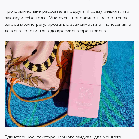
очень здорово!
Про
шиммер
мне рассказала подруга. Я сразу решила, что
закажу и себе тоже. Мне очень понравилось, что оттенок
загара можно регулировать в зависимости от нанесения: от
легкого золотистого до красивого бронзового.
Вечером я с друзьями и парнем отправилась в бар. В
итоге за один вечер мне комплиментов сделали
больше, чем за целый месяц. Теперь
этот шиммер
мой musthave.
Мы благодарим девушек за честные и детальные
комментарии о
лосьоне-шиммере
. Если вам тоже
хочется оценить достоинства
шиммера
, вы можете
найти его в каталоге на нашем официальном сайте.
Единственное, текстура немного жидкая, для меня это