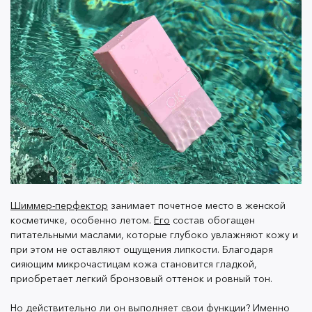
Моя кожа всегда была чувствительной. Если я наобум
покупала какой-то крем, сразу появлялись сухость и
высыпания. Поэтому теперь я очень настороженно
отношусь к любой уходовой косметике.
Шиммер OK Beauty
попался мне на глаза в статье про
жидкие колготки. В городе стало жарко, а я работаю
в офисе и не могу ходить с голыми ногами. Когда
делала заказ, все равно были сомнения. Да, в составе
есть растительные масла, но вдруг коже опять что-то
Шиммер-перфектор
занимает почетное место в женской
не понравится.
косметичке, особенно летом.
Его
состав обогащен
питательными маслами, которые глубоко увлажняют кожу и
при этом не оставляют ощущения липкости. Благодаря
сияющим микрочастицам кожа становится гладкой,
Получила посылку. Очень стильная розовая упаковка.
приобретает легкий бронзовый оттенок и ровный тон.
Действовала по инструкции на сайте. После душа
Но действительно ли
он
выполняет свои функции? Именно
выдавила шиммер и массажными движенями