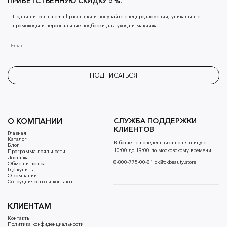
ПРИВЕТСТВЕННУЮ СКИДКУ 5%.
Подпишитесь на email-рассылки и получайте спецпредложения, уникальные
промокоды и персональные подборки для ухода и макияжа.
ПОДПИСАТЬСЯ
О КОМПАНИИ
СЛУЖБА ПОДДЕРЖКИ
КЛИЕНТОВ
Главная
Каталог
Работает с понедельника по пятницу с
Блог
10:00 до 19:00 по московскому времени
Программа лояльности
Доставка
8-800-775-00-81
ok@okbeauty.store
Обмен и возврат
Где купить
О компании
Сотрудничество и контакты
КЛИЕНТАМ
Контакты
Политика конфиденциальности