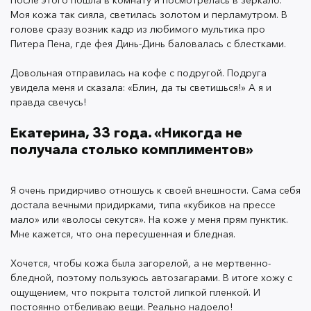
После этого пошла в комнату и посмотрелась в зеркало.
бледной, поэтому пользуюсь автозагарами. В итоге
Моя кожа так сияла, светилась золотом и перламутром. В
хожу с ощущением, что покрыта толстой липкой
голове сразу возник кадр из любимого мультика про
пленкой. И постоянно отбеливаю вещи. Реально
Питера Пена, где фея Динь-Динь баловалась с блестками.
надоело!
Довольная отправилась на кофе с подругой. Подруга
увидела меня и сказала: «Блин, да ты светишься!» А я и
правда свечусь!
Про
шиммер
мне рассказала подруга. Я сразу
решила, что закажу и себе тоже. Мне очень
Екатерина, 33 года. «Никогда не
понравилось, что оттенок загара можно
получала столько комплиментов»
регулировать в зависимости от нанесения: от
легкого золотистого до красивого бронзового.
Я очень придирчиво отношусь к своей внешности. Сама себя
достала вечными придирками, типа «кубиков на прессе
мало» или «волосы секутся». На коже у меня прям пунктик.
Мне кажется, что она пересушенная и бледная.
Единственное, текстура немного жидкая, для меня
Хочется, чтобы кожа была загорелой, а не мертвенно-
это оказалось непривычным. В отличие от
бледной, поэтому пользуюсь автозагарами. В итоге хожу с
автозагаров
шиммер
высыхает за 30 секунд, не
ощущением, что покрыта толстой липкой пленкой. И
постоянно отбеливаю вещи. Реально надоело!
оставляет ощущение липкости и не пачкается. Это