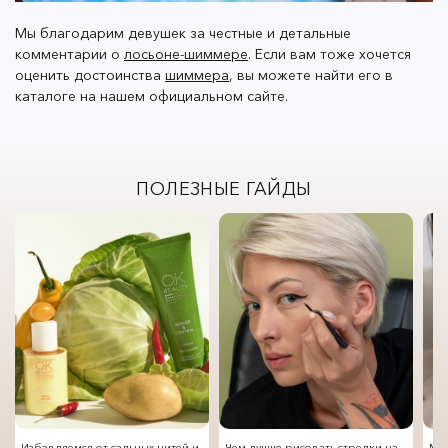
Мы благодарим девушек за честные и детальные
комментарии о
лосьоне-шиммере
. Если вам тоже хочется
оценить достоинства
шиммера
, вы можете найти его в
каталоге на нашем официальном сайте.
ПОЛЕЗНЫЕ ГАЙДЫ
Избавляемся от сальных нитей и
Чем лучше рисовать стрелки на
Мод