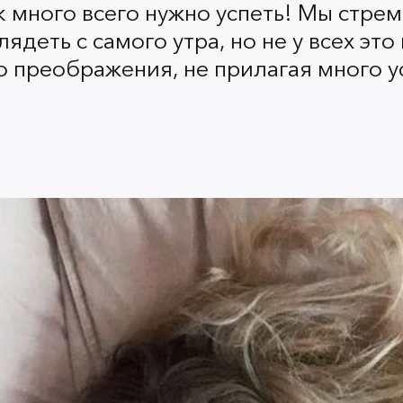
к много всего нужно успеть! Мы стр
ядеть с самого утра, но не у всех это
Хитрость №2
 преображения, не прилагая много у
Прежде чем наносить маки
деликатной области вокруг
недосыпа и усталости, убер
будете пить ароматный коф
https://www.pinterest.ru/pin/24277285468
Хитрость №3