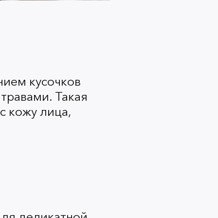
дный оттенок загара
, будет
кое мерцание сделает ваш образ
нием кусочков
травами. Такая
с кожу лица,
унем. Не успели вымыть голову с
фически не хватает на это
шое количество сухого шампуня,
у вас уже чистые корни волос и
хакам ваша жизнь станет намного
для деликатной