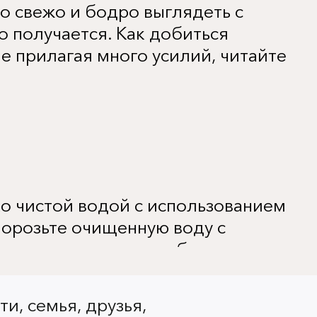
 свежо и бодро выглядеть с
то получается. Как добиться
е прилагая много усилий, читайте
ко чистой водой с использованием
морозьте очищенную воду с
утренняя процедура быстро
ус кожу лица, придаст ей свежий
ти, семья, друзья,