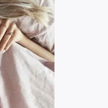
емени на make up, используйте в
орый поможет подчеркнуть вашу
жит образ. Благодаря одному
 практически весь макияж —
и губы. Тинт легок в нанесении,
 с первого слоя, не скатывается
ния. Дело останется за малым —
отовы покорять вершины.
— визитная карточка любой
сь
, ваша кожа за 5
лосьоном-шиммером