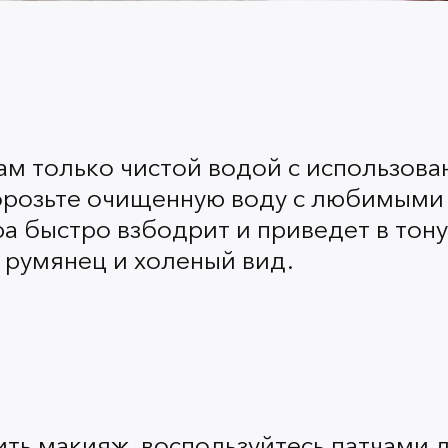
минут приобретет
благоро
напитанной и свежей. Лег
холеным и ухоженным.
ам только чистой водой с использова
орозьте очищенную воду с любимыми 
Хитрость №5
а быстро взбодрит и приведет в тону
 румянец и холеный вид.
Воспользуйтесь сухим шамп
вечера, или утром катастро
времени? Не беда! Неболь
нежный массаж головы — и 
красивый объем.
Благодаря этим пяти лайф
ть макияж, воспользуйтесь патчами 