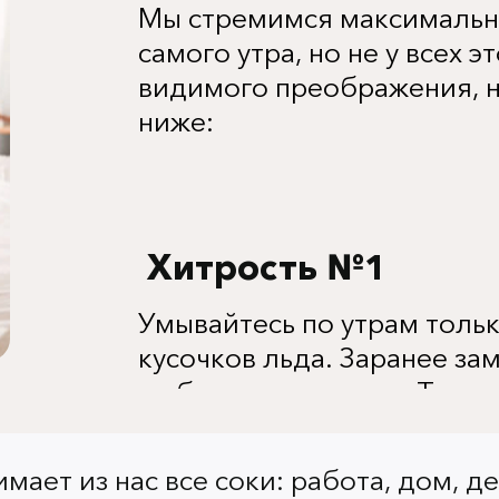
Мы стремимся максимально
самого утра, но не у всех э
видимого преображения, н
ниже:
Хитрость №1
Умывайтесь по утрам толь
кусочков льда. Заранее за
любимыми травами. Такая 
взбодрит и приведет в тон
румянец и холеный вид.
мает из нас все соки: работа, дом, де