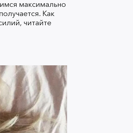
емимся максимально
 получается. Как
силий, читайте
яж, воспользуйтесь патчами для
 глаз. Они скроют следы
ут отечность и синеву. Пока вы
е — патчи будут работать!
189963