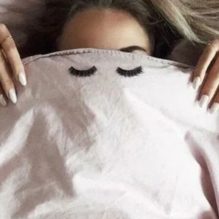
Чтобы не тратить много вр
дневном макияже
, кот
тинт
природную красоту и осве
средству можно выполнить
нанести его на глаза, щеки 
комфортно ложится на кожу
и не подчеркивает шелуше
накрасить ресницы, и вы г
Хитрость №4
Красивая ухоженная кожа 
девушки. Воспользовавши