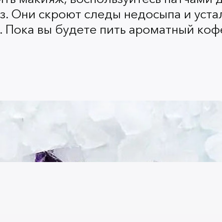
проще, а вы будете выгляд
аз. Они скроют следы недосыпа и уста
самого утра.
. Пока вы будете пить ароматный коф
Пробовали косметику 
, и при первом з
каталог
получите приятную ски
суммы заказа.