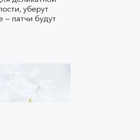
еть ухожено и холено уже с
лости, уберут
е — патчи будут
от нашего бренда? Заглядывайте
в
аказе по промокоду «IMBEAUTY» вы
дку в размере 10% от общей