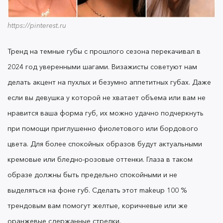
в привычных для нас черных оттенках, а
оранжевых и медных. Визажисты реалистично
https://pinterest.ru
переносят цвет упавших листьев на веки и
получается просто ВАУ эффект, от которого не
Тренд на темные губы с прошлого сезона перекачивал в
устоит ни один мужчина. Этот креативный и
яркий макияж выгодно подчеркнет цвет ваших
2024 год уверенными шагами. Визажисты советуют нам
глаз и визуально сделает их больше. Все оттенки
делать акцент на пухлых и безумно аппетитных губах. Даже
оранжевого сейчас на пике своей популярности,
если вы девушка у которой не хватает объема или вам не
поэтому с гордостью носите данный вид макияжа
нравится ваша форма губ, их можно удачно подчеркнуть
и будьте уверенными в себе на все 100 %.
при помощи приглушенно фиолетового или бордового
цвета. Для более спокойных образов будут актуальными
Кричащий фиолетовый
кремовые или бледно-розовые оттенки. Глаза в таком
образе должны быть предельно спокойными и не
https://pinterest.ru
выделяться на фоне губ. Сделать этот makeup 100 %
трендовым вам помогут желтые, коричневые или же
Если раньше на всех глянцевых обложках
оранжевые сдержанные стрелки.