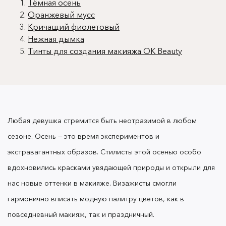
Тёмная осень
Оранжевый мусс
Кричащий фиолетовый
Нежная дымка
Тинты для создания макияжа OK Beauty
Тёмная осень
Любая девушка стремится быть неотразимой в любом
https://pinterest.ru
сезоне. Осень — это время экспериментов и
экстравагантных образов. Стилисты этой осенью особо
вдохновились красками увядающей природы и открыли для
Тренд на темные губы с прошлого сезона
нас новые оттенки в макияже. Визажисты смогли
перекачивал в 2024 год уверенными шагами.
Визажисты советуют нам делать акцент на пухлых
гармонично вписать модную палитру цветов, как в
и безумно аппетитных губах. Даже если вы
повседневный макияж, так и праздничный.
девушка у которой не хватает объема или вам не