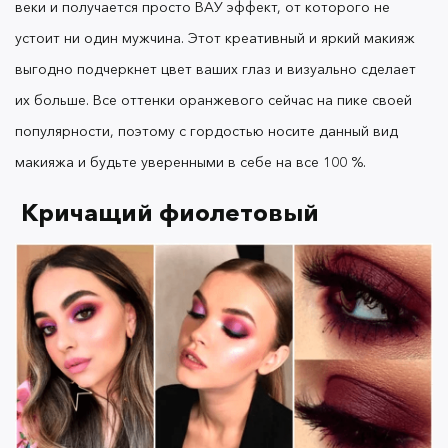
веки и получается просто ВАУ эффект, от которого не
устоит ни один мужчина. Этот креативный и яркий макияж
выгодно подчеркнет цвет ваших глаз и визуально сделает
Стоит помнить о том, что осень — это, безусловно,
период свадеб. Стилисты и визажисты
их больше. Все оттенки оранжевого сейчас на пике своей
позаботились и о свадебных новинках этого
популярности, поэтому с гордостью носите данный вид
сезона, чтобы шикарные невесты оставались
макияжа и будьте уверенными в себе на все 100 %.
модными в свой самый желанный день.
Профессионалы умело играются с оттенками
Кричащий фиолетовый
теней, используя более насыщенные трендовые
и активные цвета, но в то же время следят за тем,
чтобы общий образ невесты не был
перегруженным. Визажисты убеждены, что
любой удачно растушеванный цвет не испортит
образ, а только подчеркнет его. Конечно же,
деликатное сияние хайлайтера, даже этой
осенью будет актуально, как в повседневном
макияже, так и праздничном или вечернем.