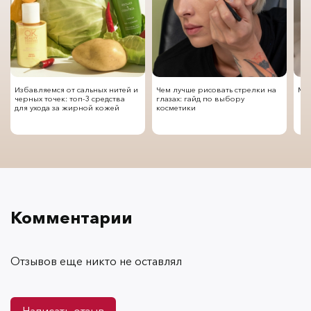
Избавляемся от сальных нитей и
Чем лучше рисовать стрелки на
Мод
черных точек: топ-3 средства
глазах: гайд по выбору
для ухода за жирной кожей
косметики
Комментарии
Отзывов еще никто не оставлял
Написать отзыв