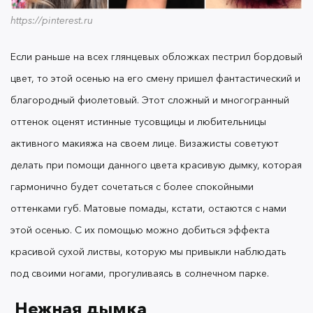
https://pinterest.ru
Тинты для создания макияжа
OK Beauty
Если раньше на всех глянцевых обложках пестрил бордовый
цвет, то этой осенью на его смену пришел фантастический и
благородный фиолетовый. Этот сложный и многогранный
оттенок оценят истинные тусовщицы и любительницы
Особое внимание визажисты акцентируют свое
активного макияжа на своем лице. Визажисты советуют
внимание на использовании тинтов в осенних
делать при помощи данного цвета красивую дымку, которая
образах. Почему-то многие считают, что тинт — это
гармонично будет сочетаться с более спокойными
продукт исключительно для губ. Но нет! И еще
раз нет! В том сезоне визажисты рушат все наши
оттенками губ. Матовые помады, кстати, остаются с нами
стереотипы вместе с
тинтами для губ и щек OK
этой осенью. С их помощью можно добиться эффекта
. Для многих будет большим открытием,
BEAUTY
красивой сухой листвы, которую мы привыкли наблюдать
что данного рода продукт можно использовать
для макияжа глаз, губ, а также щек. Что может
под своими ногами, прогуливаясь в солнечном парке.
бы
ть лучше, чем приобрести одну единицу
товара и убить сразу трех зайцев одним
Нежная дымка