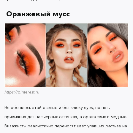
пестрил бордовый цвет, то этой осенью на его
смену пришел фантастический и благородный
Оранжевый мусс
фиолетовый. Этот сложный и многогранный
оттенок оценят истинные тусовщицы и
любительницы активного макияжа на своем
лице. Визажисты советуют делать при помощи
данного цвета красивую дымку, которая
гармонично будет сочетаться с более
спокойными оттенками губ. Матовые помады,
кстати, остаются с нами этой осенью. С их
помощью можно добиться эффекта красивой
сухой листвы, которую мы привыкли наблюдать
под своими ногами, прогуливаясь в солнечном
https://pinterest.ru
парке.
Не обошлось этой осенью и без smoky eyes, но не в
привычных для нас черных оттенках, а оранжевых и медных.
Нежная дымка
Визажисты реалистично переносят цвет упавших листьев на
https://pinterest.ru