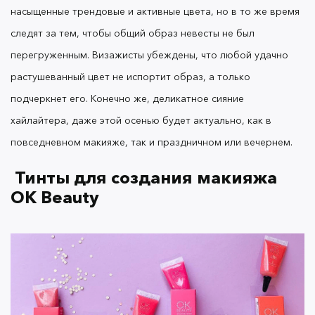
насыщенные трендовые и активные цвета, но в то же время
Помните о том, что вы должны гармонично
смотреться с макияжем и правильно сочетать все
следят за тем, чтобы общий образ невесты не был
хиты в своем повседневном образе
перегруженным. Визажисты убеждены, что любой удачно
растушеванный цвет не испортит образ, а только
подчеркнет его. Конечно же, деликатное сияние
хайлайтера, даже этой осенью будет актуально, как в
повседневном макияже, так и праздничном или вечернем.
Тинты для создания макияжа
OK Beauty