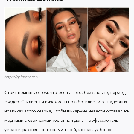
выстрелом?
@sasha_nikolina @sofia_baburina
В этих двух вариантах использован тинт в
оттенках
и
. Данный продукт
SAFARI
HILLIER
можно наслаивать и тем самым играться с
насыщенностью тинта
https://pinterest.ru
Стоит помнить о том, что осень — это, безусловно, период
Визажисты в очередной раз напоминают нам о
свадеб. Стилисты и визажисты позаботились и о свадебных
том, что ухоженная, холеная кожа будет всегда в
тренде. Соответственно, предельно удачно
новинках этого сезона, чтобы шикарные невесты оставались
подобранная косметика, которая подходит под
модными в свой самый желанный день. Профессионалы
ваш натуральный цвет кожи и цветотип это уже
умело играются с оттенками теней, используя более
половина успеха на пути к модной осени.