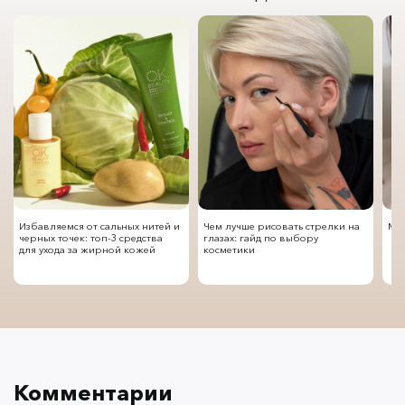
Избавляемся от сальных нитей и
Чем лучше рисовать стрелки на
Мод
черных точек: топ-3 средства
глазах: гайд по выбору
для ухода за жирной кожей
косметики
Комментарии