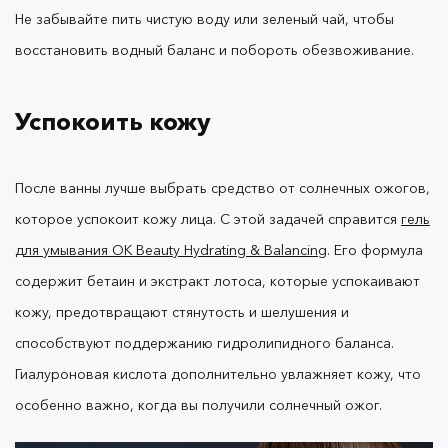
Не забывайте пить чистую воду или зеленый чай, чтобы
восстановить водный баланс и побороть обезвоживание.
Обратите внимание на увлажняющий
успокаивающий
тонер для лица OK Beauty Hydrating
:
& Balancing
Успокоить кожу
Сок Алоэ в его составе обладает
После ванны лучше выбрать средство от солнечных ожогов,
заживляющим действием и снимает
которое успокоит кожу лица. С этой задачей справится
гель
покраснения.
для умывания OK Beauty Hydrating & Balancing
.
Его формула
Аминокислоты способствуют запуску
естественного механизма увлажнения кожи
содержит бетаин и экстракт лотоса, которые успокаивают
и восстановления гидролипидного баланса
кожу, предотвращают стянутость и шелушения и
Гиалуроновая кислота и молочная
способствуют поддержанию гидролипидного баланса.
интенсивно увлажняют кожу, придавая
ощущение комфорта.
Гиалуроновая кислота дополнительно увлажняет кожу, что
особенно важно, когда вы получили солнечный ожог.