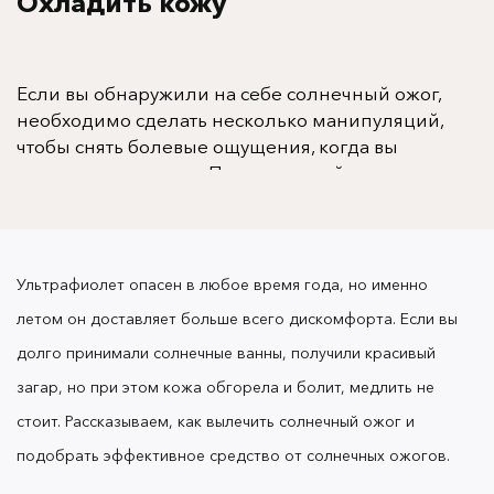
Охладить кожу
Если вы обнаружили на себе солнечный ожог,
необходимо сделать несколько манипуляций,
чтобы снять болевые ощущения, когда вы
прикасаетесь к коже.
Пострадавший участок кожи
желательно охладить. Обыкновенная прохладная
ванна поможет снизить температуру и
приглушить боль. Полежите в прохладной воде
несколько минут.
Усилить эффект можно, добавив
Ультрафиолет опасен в любое время года, но именно
в ванну лавандовое масло, которое успокоит кожу.
летом он доставляет больше всего дискомфорта. Если вы
долго принимали солнечные ванны, получили красивый
загар, но при этом кожа обгорела и болит, медлить не
стоит.
Рассказываем, как вылечить солнечный ожог и
Не забывайте пить чистую воду или зеленый чай,
подобрать эффективное средство от солнечных ожогов.
чтобы восстановить водный баланс и побороть
обезвоживание.