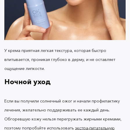
Надеемся, наши советы помогут восстановить
кожу, а все упомянутые бьюти-средства ждут вас
в
каталоге OK Beauty.
У крема приятная легкая текстура, которая быстро
впитывается, проникая глубоко в дерму, и не оставляет
ощущение липкости.
Ночной уход
Если вы получили солнечный ожог и начали профилактику
лечения, желательно поддерживать ее каждый день.
Обгоревшую кожу нельзя перегружать жирными кремами,
поэтому попробуйте использовать
экстра-питательную