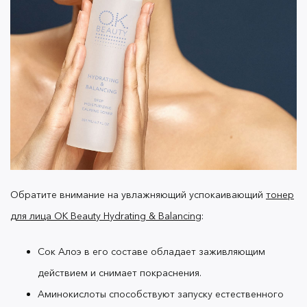
Благодаря суперфуду из зеленого чая и
экстрактов льна ваша кожа получает
необходимое количество витаминов и
микроэлементов, что придает ей ровный тон и
красивое сияние.
Маска для лица OK
идеально подойдет как молодой коже, так
Beauty
и коже с признаками увядания. За поддержание
ее упругости и эластичности отвечает
Обратите внимание на увлажняющий успокаивающий
тонер
антиоксидантный комплекс из экстрактов
для лица OK Beauty Hydrating & Balancing
:
морских водорослей.
Сок Алоэ в его составе обладает заживляющим
действием и снимает покраснения.
Аминокислоты способствуют запуску естественного
Они мгновенно преображают кожу, разглаживая