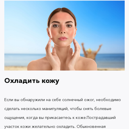
Успокоить кожу
После ванны лучше выбрать средство от
солнечных ожогов, которое успокоит кожу лица. С
этой задачей справится
гель для умывания OK
.
Его формула содержит
Beauty Hydrating & Balancing
Охладить кожу
бетаин и экстракт лотоса, которые успокаивают
кожу, предотвращают стянутость и шелушения и
способствуют поддержанию гидролипидного
Если вы обнаружили на себе солнечный ожог, необходимо
баланса.
Гиалуроновая кислота дополнительно
сделать несколько манипуляций, чтобы снять болевые
увлажняет кожу, что особенно важно, когда вы
ощущения, когда вы прикасаетесь к коже.
Пострадавший
получили солнечный ожог.
участок кожи желательно охладить. Обыкновенная