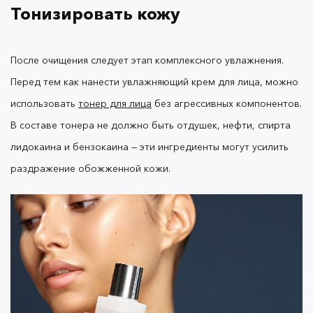
Тонизировать кожу
У крема приятная легкая текстура, которая быстро
После очищения следует этап комплексного увлажнения.
впитывается, проникая глубоко в дерму, и не
оставляет ощущение липкости.
Перед тем как нанести увлажняющий крем для лица, можно
использовать
тонер для лица
без агрессивных компонентов.
Ночной уход
В составе тонера не должно быть отдушек, нефти, спирта
лидокаина и бензокаина — эти ингредиенты могут усилить
Если вы получили солнечный ожог и начали
раздражение обожженной кожи.
профилактику лечения, желательно
поддерживать ее каждый день.
Обгоревшую
кожу нельзя перегружать жирными кремами,
поэтому попробуйте использовать
экстра-
питательную маску для лица OK Beauty Hydrating &
.
Ее охлаждающая гелевая текстура
Balancing
мгновенно впитывается, снимает отечность,
которая могла появиться после ожога.