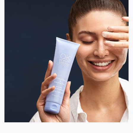
Нанесите небольшое количество средства на
очищенную кожу с помощью ватного диска или
распределите ладонями. Это поможет устранить
дискомфорт и успокоить солнечный ожог.
Увлажнение
Солнечный ожог подразумевает, что
увлажняющий крем для лица должен содержать
успокаивающие и восстанавливающие вещества,
такие как сок алоэ, пантенол и аллантоин.
отлично
Увлажняющий крем для лица OK Beauty
подойдет.
Он обеспечивает длительное
увлажнение, способствует заметному улучшению
внешнего вида обгоревшей кожи и
поддержанию гидролипидного баланса.