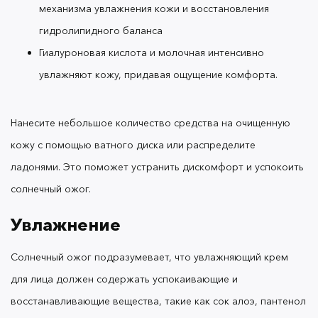
рельеф и устраняя следы усталости.
Для
механизма увлажнения кожи и восстановления
максимальной эффективности
нанесите маску
гидролипидного баланса
, через 15-20 минут удалите излишки
перед сном
Гиалуроновая кислота и молочная интенсивно
салфеткой. И так в течение недели, пока
увлажняют кожу, придавая ощущение комфорта.
солнечный ожог станет менее заметным.
Последующий уход за кожей
Нанесите небольшое количество средства на очищенную
кожу с помощью ватного диска или распределите
Чтобы быстрее вылечить солнечный ожог и
ладонями. Это поможет устранить дискомфорт и успокоить
избавить кожу от неприятных ощущений,
солнечный ожог.
увлажняйте кожу кремом и не забывайте
наносить солнцезащиту или
BB-крем OK Beauty
Увлажнение
, содержащий spf фактор.
После душа
Fresh & Glow
тщательно увлажняйте кожу тела с помощью
Солнечный ожог подразумевает, что увлажняющий крем
лосьона с нежной текстурой. Отличным
для лица должен содержать успокаивающие и
решением станет тонизирующий
крем-мусс для
.
восстанавливающие вещества, такие как сок алоэ, пантенол
тела OK Beauty Smooth & Tone Up