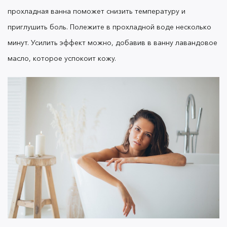
прохладная ванна поможет снизить температуру и
приглушить боль. Полежите в прохладной воде несколько
минут.
Усилить эффект можно, добавив в ванну лавандовое
масло, которое успокоит кожу.
Тонизировать кожу
После очищения следует этап комплексного
увлажнения. Перед тем как нанести
увлажняющий крем для лица, можно
использовать
без агрессивных
тонер для лица
компонентов.
В составе тонера не должно быть
отдушек, нефти, спирта лидокаина и бензокаина
— эти ингредиенты могут усилить раздражение
обожженной кожи.