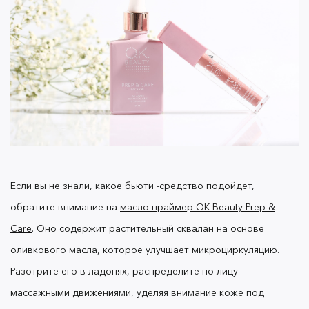
Например,
линейка BB-кремов OK Beauty Flash &
содержит Аденозин, Ниацинамид, Сквален
Glow
и витамин E:
Аденозин — способствует выработке
коллагена, ответственного за упругость и
молодость кожи.
Ниацинамид — делает кожу менее
Если вы не знали, какое бьюти -средство подойдет,
чувствительной, стимулирует
микроциркуляцию и тонизирует.
обратите внимание на
масло-праймер OK Beauty Prep &
Сквалан и Витамин Е — удерживают влагу в
Care
. Оно
содержит растительный сквалан на основе
клетках дермы, защищают от воздействия
оливкового масла, которое улучшает микроциркуляцию.
излучения и повышают упругость кожи.
Разотрите его в ладонях, распределите по лицу
массажными движениями, уделяя внимание коже под