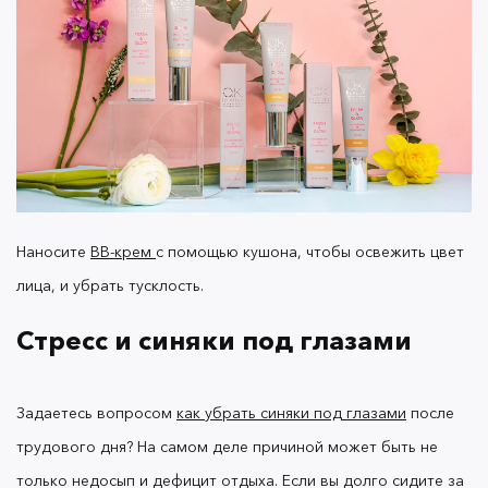
эффективный уход за лицом после офиса.
Все
упомянутые средства уже жду вас
в каталоге OK
Любите себя и побольше отдыхайте!
Beauty.
Наносите
BB-крем
с помощью кушона, чтобы освежить цвет
лица, и убрать тусклость.
Стресс и синяки под глазами
Задаетесь вопросом
как убрать синяки под глазами
после
трудового дня? На самом деле причиной может быть не
только недосып и дефицит отдыха.
Если вы долго сидите за