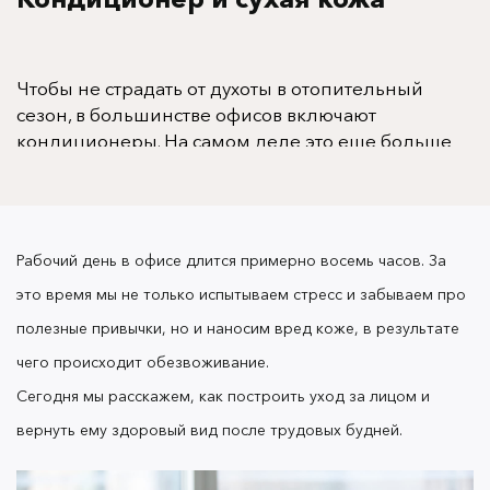
Чтобы не страдать от духоты в отопительный
сезон, в большинстве офисов включают
кондиционеры. На самом деле это еще больше
сушит воздух, который вредно сказывается на
коже. Влага испаряется гораздо быстрее. Из-за ее
недостатка
, ощущение
наступает
обезвоживание
сухости и стянутости.
Рабочий день в офисе длится примерно восемь часов. За
это время мы не только испытываем стресс и забываем про
полезные привычки, но и наносим вред коже, в результате
Прежде чем подобрать уход за лицом,
желательно наладить питьевой режим и
чего происходит обезвоживание.
стараться употреблять меньше кофе, так как он
Сегодня мы расскажем, как построить уход за лицом и
обладает мочегонным эффектом.
В течение
вернуть ему здоровый вид после трудовых будней.
рабочего дня, желательно пить 1-1,5 литра чистой
воды и увлажнять кожу. Для этого подойдет