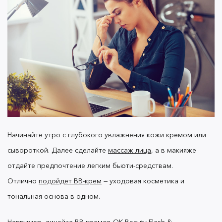
В этом случае универсальный рецепт — спать
положенные 8 часов и дополнить уход за лицом
бьюти -средствами с охлаждающим эффектом и
роликом. Замаскировать синяки также поможет
один мейкап трюк.
Возьмите красную помаду
или
, вбейте
тинт OK Beauty Color Salute в тоне Geisha
его кончиками пальцем в зону под глазами,
чтобы нейтрализовать синеву, и закрасьте
Начинайте утро с глубокого увлажнения кожи кремом или
консилером.
сывороткой. Далее сделайте
массаж лица
, а в макияже
отдайте предпочтение легким бьюти-средствам.
Отлично
подойдет BB-крем
— уходовая косметика и
Работа в помещение и тусклый
цвет лица
тональная основа в одном.
Например,
линейка BB-кремов OK Beauty Flash &