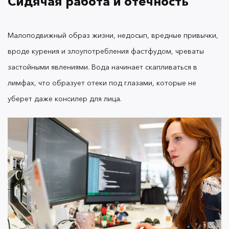
Сидячая работа и отечность
Если вы не знали, какое бьюти -средство
Малоподвижный образ жизни, недосып, вредные привычки,
подойдет, обратите внимание на
масло-праймер
. Оно
содержит растительный
OK Beauty Prep & Care
вроде курения и злоупотребления фастфудом, чреваты
сквалан на основе оливкового масла, которое
застойными явлениями. Вода начинает скапливаться в
улучшает микроциркуляцию. Разотрите его в
лимфах, что образует отеки под глазами, которые не
ладонях, распределите по лицу массажными
уберет даже консилер для лица.
движениями, уделяя внимание коже под
глазами.
Эта бьюти-процедура не только
скрывает недосып, убирает отеки под глазами, но
и выравнивает цвет лица.
Работа за компьютером и
ранние морщины