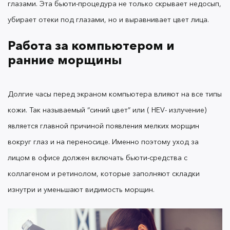
глазами.
Эта бьюти-процедура не только скрывает недосып,
убирает отеки под глазами, но и выравнивает цвет лица.
Наносите
с помощью кушона, чтобы
BB-крем
освежить цвет лица, и убрать тусклость.
Работа за компьютером и
ранние морщины
Стресс и синяки под глазами
Долгие часы перед экраном компьютера влияют на все типы
кожи. Так называемый “синий цвет” или ( HEV- излучение)
Задаетесь вопросом
как убрать синяки под
является главной причиной появления мелких морщин
после трудового дня? На самом деле
глазами
вокруг глаз и на переносице.
Именно поэтому уход за
причиной может быть не только недосып и
дефицит отдыха.
Если вы долго сидите за
лицом в офисе должен включать бьюти-средства с
компьютером, в сосудах происходит распад
коллагеном и ретинолом, которые заполняют складки
гемоглобина. Молекулы проникают сквозь стенки
изнутри и уменьшают видимость морщин.
окружающей ткани и окрашивают ее синий цвет.
Если у вас тонкая сухая кожа, темные круги под
глазами будут более заметны.