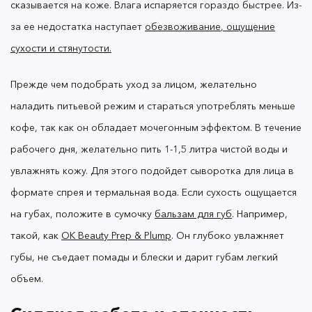
сказывается на коже. Влага испаряется гораздо быстрее. Из-
за ее недостатка
наступает
обезвоживание
, ощущение
сухости и стянутости.
Для начала
попробуйте следить за тем, что вы
Прежде чем подобрать уход за лицом, желательно
. Например, заменить перекусы
едите
полноценным обедом с крупами и овощами.
наладить питьевой режим и стараться употреблять меньше
Плюс выбрать минутку, чтобы подышать свежим
кофе, так как он обладает мочегонным эффектом.
В течение
воздухом и дать глазам отдохнуть.
Чтобы убрать
рабочего дня, желательно пить 1-1,5 литра чистой воды и
отеки под глазами, выбирайте увлажняющий
крем для лица и косметику с кофеином,
увлажнять кожу. Для этого подойдет сыворотка для лица в
экстрактами мяты и морских водорослей.
формате спрея и термальная вода.
Если сухость ощущается
Улучшить лимфодренаж вокруг глаз так же
на губах, положите в сумочку
бальзам для губ
. Например,
поможет и
, который можно делать с
массаж лица
такой, как
OK Beauty Prep & Plump
. Он глубоко увлажняет
утра.
губы, не съедает помады и блески и дарит губам легкий
объем.