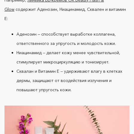
Glow
содержит Аденозин, Ниацинамид, Сквален и витамин
Дефицит свежего воздуха и обезвоживание
приводят к тому, что лицо становится тусклым,
E:
появляются воспаления и шелушения. Так что
помимо увлажнения, желательно выбрать
Аденозин — способствует выработке коллагена,
правильную косметику.
Вернуть лицу здоровый
ответственного за упругость и молодость кожи.
вид поможет
. Все
BB-крем OK Beauty Flash & Glow
оттенки —
,
Ниацинамид — делает кожу менее чувствительной,
светлый Ivory
универсальный бежевый
и
— отлично
Natural
золотисто бежевый Golden
стимулирует микроциркуляцию и тонизирует.
маскируют несовершенства, ощущаются как
Сквалан и Витамин Е — удерживают влагу в клетках
вторая кожа и придают лицу ровный тон и
дермы, защищают от воздействия излучения и
красивое сияние.
повышают упругость кожи.
Теперь вы знаете, как стресc и обезвоживание
влияет на кожу. Надеемся, бьюти-советы помогут
найти уходовую косметику и подобрать