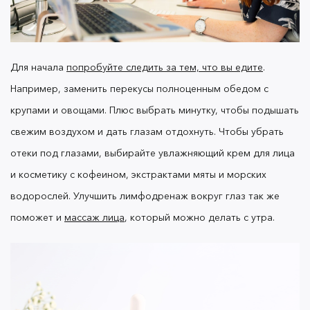
Долгие часы перед экраном компьютера влияют
на все типы кожи. Так называемый “синий цвет”
или ( HEV- излучение) является главной
причиной появления мелких морщин вокруг глаз
Для начала
попробуйте следить за тем, что вы едите
.
и на переносице.
Именно поэтому уход за лицом
Например, заменить перекусы полноценным обедом с
в офисе должен включать бьюти-средства с
коллагеном и ретинолом, которые заполняют
крупами и овощами. Плюс выбрать минутку, чтобы подышать
складки изнутри и уменьшают видимость
свежим воздухом и дать глазам отдохнуть.
Чтобы убрать
морщин.
отеки под глазами, выбирайте увлажняющий крем для лица
и косметику с кофеином, экстрактами мяты и морских
водорослей. Улучшить лимфодренаж вокруг глаз так же
поможет и
массаж лица
, который можно делать с утра.
Начинайте утро с глубокого увлажнения кожи
кремом или сывороткой. Далее сделайте
массаж
, а в макияже отдайте предпочтение легким
лица
бьюти-средствам. Отлично
—
подойдет BB-крем
уходовая косметика и тональная основа в одном.