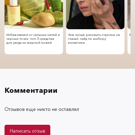
Избавляемся от сальных нитей и
Чем лучше рисовать стрелки на
Мод
черных точек: топ-3 средства
глазах: гайд по выбору
для ухода за жирной кожей
косметики
Комментарии
Отзывов еще никто не оставлял
Написать отзыв