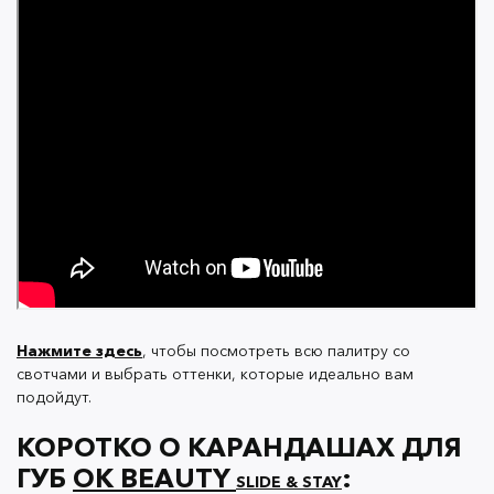
Нежная кремовая текстура наносится и
растушевывается без усилий.
Тонкий грифель поможет вывести идеально
четкий контур губ.
Формула надолго сохраняет стойкость и не
тускнеет.
Продлевает стойкость помады, тинта и
блеска.
Нажмите здесь
, чтобы посмотреть всю палитру со
свотчами и выбрать оттенки, которые идеально вам
подойдут.
КОРОТКО О КАРАНДАШАХ ДЛЯ
ГУБ
OK BEAUTY
:
SLIDE & STAY