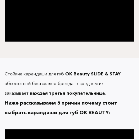
Стойкие карандаши для губ
OK Beauty
SLIDE & STAY
Нажмите здесь
, чтобы посмотреть всю палитру со
абсолютный бестселлер бренда: в среднем их
свотчами и выбрать оттенки, которые идеально вам
заказывает
каждая третья
покупательница
.
подойдут.
Ниже рассказываем 5 причин почему стоит
выбрать карандаши для губ OK BEAUTY:
КОРОТКО О КАРАНДАШАХ ДЛЯ
ГУБ
OK BEAUTY
:
SLIDE & STAY