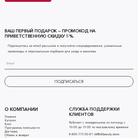
ВАШ ПЕРВЫЙ ПОДАРОК — ПРОМОКОД НА
ПРИВЕТСТВЕННУЮ СКИДКУ 5%.
Подпишитесь на email-рассылки и получайте спецпредложения, уникальные
промокоды и персональные подборки для ухода и макияжа.
ПОДПИСАТЬСЯ
О КОМПАНИИ
СЛУЖБА ПОДДЕРЖКИ
КЛИЕНТОВ
Главная
Каталог
Работает с понедельника по пятницу с
Блог
10:00 до 19:00 по московскому времени
Программа лояльности
Доставка
8-800-775-00-81
ok@okbeauty.store
Обмен и возврат