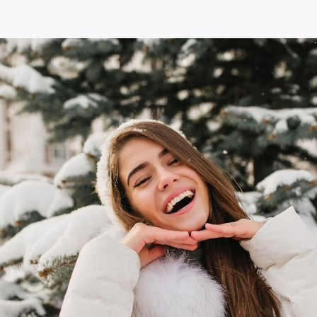
шелушений. Важно, чтобы уход за кожей 
факторов, но и поддержку барьерной фун
защиту.
2. Основные правил
Для того чтобы минимизировать вредное
соблюдать несколько важных правил.