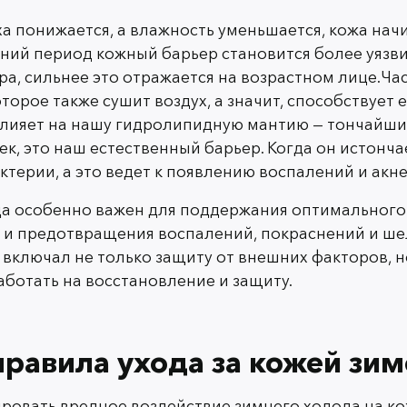
а понижается, а влажность уменьшается, кожа нач
Обязательной частью зимнего ухода за ко
мний период кожный барьер становится более уязв
Перед выходом на улицу наносите на ко
для воздействия внешней среды. Хорош
ра, сильнее это отражается на возрастном лице.Ч
текстурами, маслами и витаминами. Плотн
торое также сушит воздух, а значит, способствует
сухой подойдут более плотные текстуры,
влияет на нашу гидролипидную мантию — тончайши
температуру в вашем регионе. При экстр
ек, это наш естественный барьер. Когда он истончае
брать наиболее жирные кремы, но и пост
ктерии, а это ведет к появлению воспалений и акне
ца особенно важен для поддержания оптимального
 и предотвращения воспалений, покраснений и ше
3. Очищение — дел
й включал не только защиту от внешних факторов, 
аботать на восстановление и защиту.
Зимой очищение должно быть мягким, бе
барьерную функцию кожи. Используйте м
содержат спирт, чтобы избежать пересу
горячей водой, так как она может раздр
правила ухода за кожей зи
температура воды для умывания лица — 38
ровать вредное воздействие зимнего холода на ко