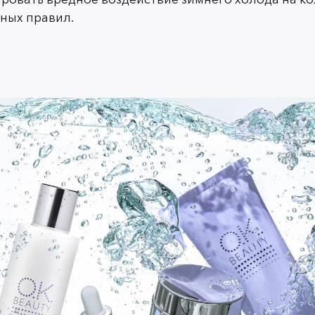
Еще можете включить в свою уходовую к
ных правил.
классный компонент, который не только 
ненавистными черными точками и акне. В
ретиноидов. Ниацинамид — это кислота,
пилинга вы можете случайно травмирова
этапам домашнего ухода — всего лишь од