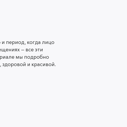
ход за кожей лица так
 и период, когда лицо
ещениях — все эти
ериале мы подробно
 влажность уменьшается, кожа начинает терять
од кожный барьер становится более уязвимым из-за
, здоровой и красивой.
, сильнее это отражается на возрастном лице.Часто
рое также сушит воздух, а значит, способствует
влияет на нашу гидролипидную мантию — тончайший
ых чешуек, это наш естественный барьер. Когда он
рязнения, бактерии, а это ведет к появлению
жен для поддержания оптимального уровня
и и предотвращения воспалений, покраснений и