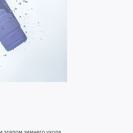
 питание
ирующие и питательные средства. Лосьоны и
, таких как ромашка или календула, помогут
питательные кремы насытят ее необходимыми
м этапом зимнего ухода.