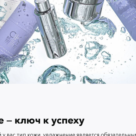
4. Тонизирование и
 — ключ к успеху
После очищения коже необходимы тониз
тоники на основе натуральных экстрактов
вернуть коже комфортное состояние, а 
й у вас тип кожи, увлажнение является обязательны