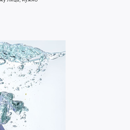
осметику средства с ниацинамидом. Это очень
мягко очищает, но и помогает бороться с
ажно не сочетать его с кислотами или комплексом
 а при таком большом количестве химического
ть эпидермис. Но это хорошая альтернатива десяти
на баночка.