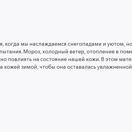
1. Почему зимний у
важен?
мя, когда мы наслаждаемся снегопадами и уютом, но
пытания. Мороз, холодный ветер, отопление в пом
но повлиять на состояние нашей кожи. В этом мат
Когда температура воздуха понижается, а
свою естественную влагу. В зимний пери
за кожей зимой, чтобы она оставалась увлажненной
агрессивного воздействия холода и ветра
в помещениях включается отопление, кото
еще большему обезвоживанию. Все это 
слой, который состоит из себума и рогов
истончается, то внутрь него попадают заг
воспалений и акне.
Зимний уход за кожей лица особенно ва
увлажненности, сохранения эластичност