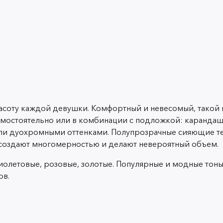
расоту каждой девушки. Комфортный и невесомый, такой
амостоятельно или в комбинации с подложкой: каранда
ли дуохромными оттенками. Полупрозрачные сияющие текс
 создают многомерностью и делают невероятный объем.
фиолетовые, розовые, золотые. Популярные и модные тон
ов.