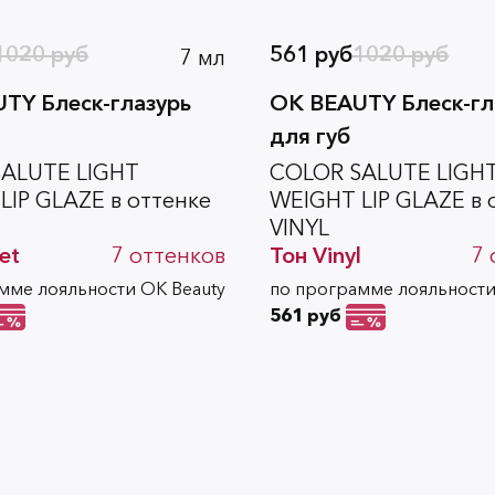
1020 руб
561 руб
1020 руб
7 мл
TY Блеск-глазурь
OK BEAUTY Блеск-гл
для губ
ALUTE LIGHT
COLOR SALUTE LIGH
LIP GLAZE в оттенке
WEIGHT LIP GLAZE в 
VINYL
et
7
оттенков
Тон
Vinyl
7
мме лояльности OK Beauty
по программе лояльности
561 руб