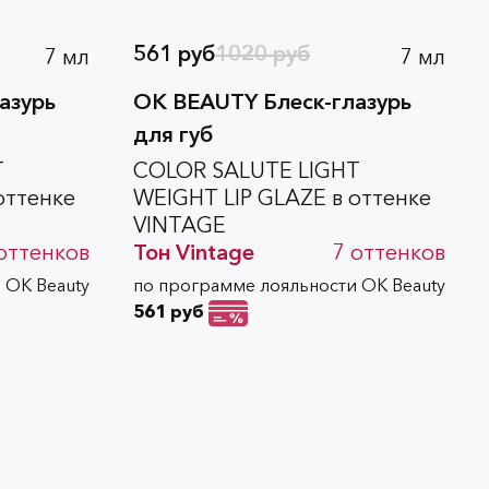
561 руб
1020 руб
7 мл
7 мл
азурь
OK BEAUTY Блеск-глазурь
для губ
T
COLOR SALUTE LIGHT
оттенке
WEIGHT LIP GLAZE в оттенке
VINTAGE
оттенков
Тон
Vintage
7
оттенков
 OK Beauty
по программе лояльности OK Beauty
561 руб