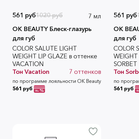
561 руб
1020 руб
561 руб
7 мл
OK BEAUTY Блеск-глазурь
OK BEAU
для губ
для губ
COLOR SALUTE LIGHT
COLOR S
WEIGHT LIP GLAZE в оттенке
WEIGHT 
VACATION
SORBET
Тон
Vacation
7
оттенков
Тон
Sorb
по программе лояльности OK Beauty
по програ
561 руб
561 руб