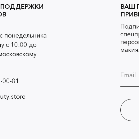
 ПОДДЕРЖКИ
ВАШ 
ОВ
ПРИВ
Подпи
спецп
 с понедельника
персо
у с 10:00 до
макия
 московскому
-00-81
ty.store