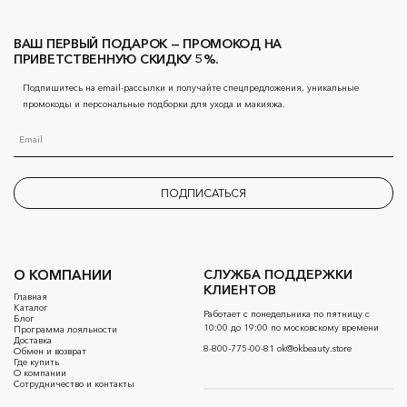
ВАШ ПЕРВЫЙ ПОДАРОК — ПРОМОКОД НА
ПРИВЕТСТВЕННУЮ СКИДКУ 5%.
Подпишитесь на email-рассылки и получайте спецпредложения, уникальные
промокоды и персональные подборки для ухода и макияжа.
ПОДПИСАТЬСЯ
О КОМПАНИИ
СЛУЖБА ПОДДЕРЖКИ
КЛИЕНТОВ
Главная
Каталог
Работает с понедельника по пятницу с
Блог
10:00 до 19:00 по московскому времени
Программа лояльности
Доставка
8-800-775-00-81
ok@okbeauty.store
Обмен и возврат
Где купить
О компании
Сотрудничество и контакты