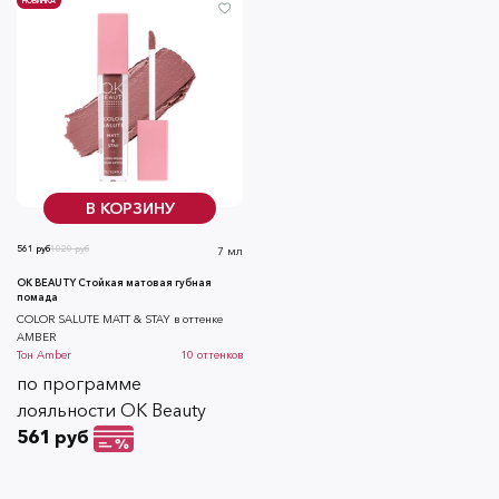
НОВИНКА
В КОРЗИНУ
561 руб
1020 руб
7 мл
OK BEAUTY Стойкая матовая губная
помада
COLOR SALUTE MATT & STAY в оттенке
AMBER
Тон
Amber
10
оттенков
по программе
лояльности OK Beauty
561 руб