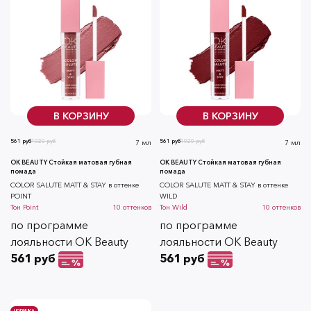
В КОРЗИНУ
В КОРЗИНУ
561 руб
1020 руб
561 руб
1020 руб
7 мл
7 мл
OK BEAUTY Стойкая матовая губная
OK BEAUTY Стойкая матовая губная
помада
помада
COLOR SALUTE MATT & STAY в оттенке
COLOR SALUTE MATT & STAY в оттенке
POINT
WILD
Тон
Point
10
оттенков
Тон
Wild
10
оттенков
по программе
по программе
лояльности OK Beauty
лояльности OK Beauty
561 руб
561 руб