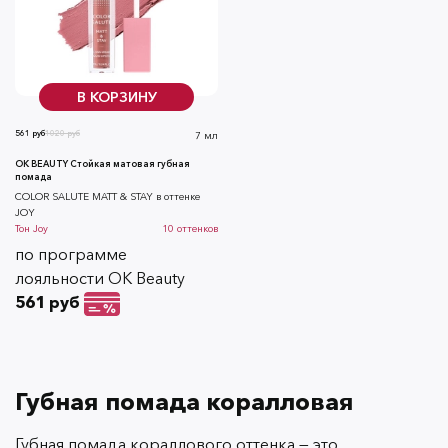
В КОРЗИНУ
561 руб
1020 руб
7 мл
OK BEAUTY Стойкая матовая губная
помада
COLOR SALUTE MATT & STAY в оттенке
JOY
Тон
Joy
10
оттенков
по программе
лояльности OK Beauty
561 руб
Губная помада коралловая
Губная помада кораллового оттенка — это