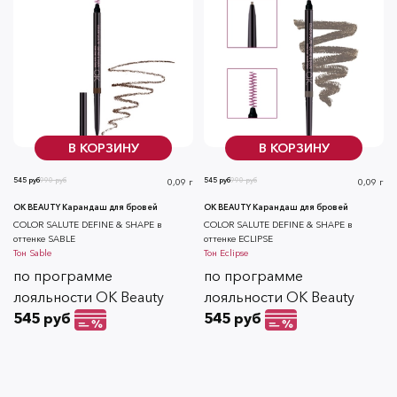
В КОРЗИНУ
В КОРЗИНУ
545 руб
990 руб
545 руб
990 руб
0,09 г
0,09 г
OK BEAUTY Карандаш для бровей
OK BEAUTY Карандаш для бровей
СOLOR SALUTE DEFINE & SHAPE в
СOLOR SALUTE DEFINE & SHAPE в
оттенке SABLE
оттенке ECLIPSE
Тон
Sable
Тон
Eclipse
по программе
по программе
лояльности OK Beauty
лояльности OK Beauty
545 руб
545 руб