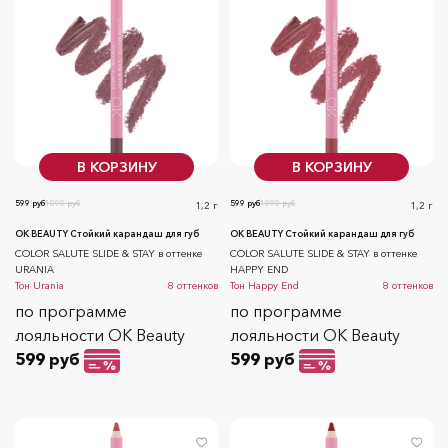
В КОРЗИНУ
В КОРЗИНУ
599 руб
1090 руб
599 руб
1090 руб
1,2 г
1,2 г
OK BEAUTY Стойкий карандаш для губ
OK BEAUTY Стойкий карандаш для губ
COLOR SALUTE SLIDE & STAY в оттенке
COLOR SALUTE SLIDE & STAY в оттенке
URANIA
HAPPY END
Тон
Urania
8
оттенков
Тон
Happy End
8
оттенков
по программе
по программе
лояльности OK Beauty
лояльности OK Beauty
599 руб
599 руб