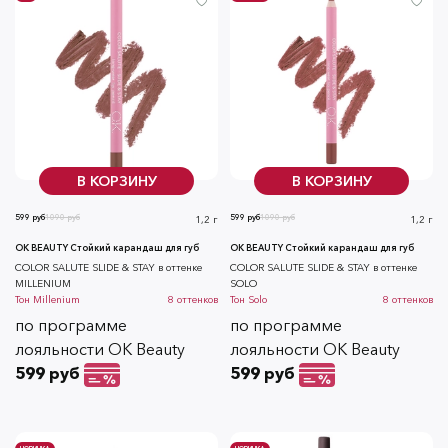
В КОРЗИНУ
В КОРЗИНУ
599 руб
1090 руб
599 руб
1090 руб
1,2 г
1,2 г
OK BEAUTY Стойкий карандаш для губ
OK BEAUTY Стойкий карандаш для губ
COLOR SALUTE SLIDE & STAY в оттенке
COLOR SALUTE SLIDE & STAY в оттенке
MILLENIUM
SOLO
Тон
Millenium
8
оттенков
Тон
Solo
8
оттенков
по программе
по программе
лояльности OK Beauty
лояльности OK Beauty
599 руб
599 руб