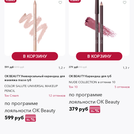
НОВИНКА
НОВИНКА
В КОРЗИНУ
В КОРЗИНУ
599 руб
1090 руб
379 руб
690 руб
1,2 г
1,3 г
OK BEAUTY Универсальный карандаш для
OK BEAUTY Карандаш для губ
макияжа глаз и губ
NUDE COLLECTION в оттенке 10
COLOR SALUTE UNIVERSAL MAKEUP
Тон
10
5
оттенков
PENCIL
по программе
Тон
Cream
12
оттенков
лояльности OK Beauty
по программе
379 руб
лояльности OK Beauty
599 руб