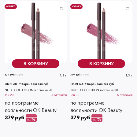
НОВИНКА
НОВИНКА
В КОРЗИНУ
В КОРЗИНУ
379 руб
690 руб
379 руб
690 руб
1,3 г
1,3 г
OK BEAUTY Карандаш для губ
OK BEAUTY Карандаш для губ
NUDE COLLECTION в оттенке 20
NUDE COLLECTION в оттенке 30
Тон
20
5
оттенков
Тон
30
5
оттенков
по программе
по программе
лояльности OK Beauty
лояльности OK Beauty
379 руб
379 руб