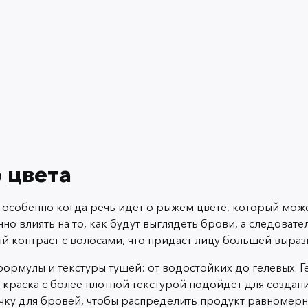
 цвета
 особенно когда речь идет о рыжем цвете, который може
но влиять на то, как будут выглядеть брови, а следоват
й контраст с волосами, что придаст лицу большей выраз
ормулы и текстуры тушей: от водостойких до гелевых. Ге
ак краска с более плотной текстурой подойдет для созда
ку для бровей, чтобы распределить продукт равномерно