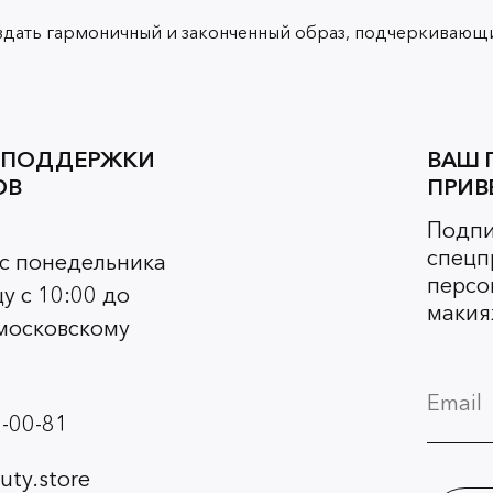
здать гармоничный и законченный образ, подчеркивающи
 ПОДДЕРЖКИ
ВАШ 
ОВ
ПРИВ
Подпи
спецп
 с понедельника
персо
у с 10:00 до
макия
 московскому
-00-81
ty.store