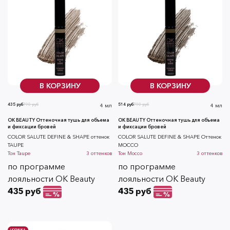
В КОРЗИНУ
В КОРЗИНУ
435 руб
790 руб
514 руб
790 руб
4 мл
4 мл
OK BEAUTY Оттеночная тушь для объема
OK BEAUTY Оттеночная тушь для объема
и фиксации бровей
и фиксации бровей
СOLOR SALUTE DEFINE & SHAPE оттенок
СOLOR SALUTE DEFINE & SHAPE Оттенок
TAUPE
MOCCO
Тон
Taupe
3
оттенков
Тон
Mocco
3
оттенков
по программе
по программе
лояльности OK Beauty
лояльности OK Beauty
435 руб
435 руб