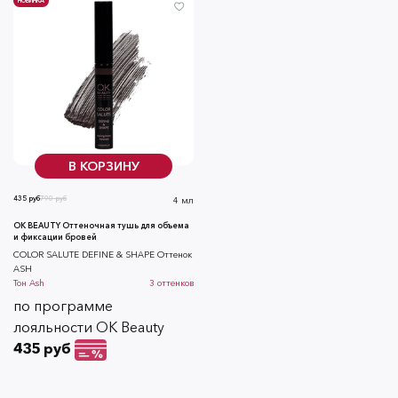
НОВИНКА
В КОРЗИНУ
435 руб
790 руб
4 мл
OK BEAUTY Оттеночная тушь для объема
и фиксации бровей
СOLOR SALUTE DEFINE & SHAPE Оттенок
ASH
Тон
Ash
3
оттенков
по программе
лояльности OK Beauty
435 руб