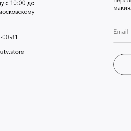
персо
у с 10:00 до
макия
 московскому
-00-81
ty.store