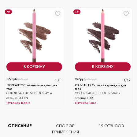
Хит
Хит
В КОРЗИНУ
В КОРЗИНУ
599 руб
1090 руб
599 руб
1090 руб
1,2 г
1,2 г
OK BEAUTY Стойкий карандаш для
OK BEAUTY Стойкий карандаш для
глаз
глаз
COLOR SALUTE SLIDE & STAY в
COLOR SALUTE SLIDE & STAY в
оттенке ROBIN
оттенке LURE
Оттенок
Robin
Оттенок
Lure
ОПИСАНИЕ
СПОСОБ
19
ОТЗЫВОВ
ПРИМЕНЕНИЯ