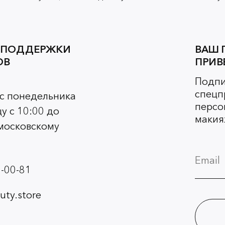
 ПОДДЕРЖКИ
ВАШ 
ОВ
ПРИВ
Подпи
спецп
 с понедельника
персо
у с 10:00 до
макия
 московскому
-00-81
ty.store