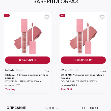
ЗАВЕРШИ ОБРАЗ
Хит
Хит
В КОРЗИНУ
В КОРЗИНУ
561 руб
1020 руб
561 руб
1020 руб
7 мл
7 мл
OK BEAUTY Стойкая матовая губная
OK BEAUTY Стойкая матовая губная
помада
помада
COLOR SALUTE MATT & STAY в
COLOR SALUTE MATT & STAY в
оттенке JOY
оттенке CHILL
Тон
Joy
Тон
Chill
ОПИСАНИЕ
СПОСОБ
ОТЗЫВОВ