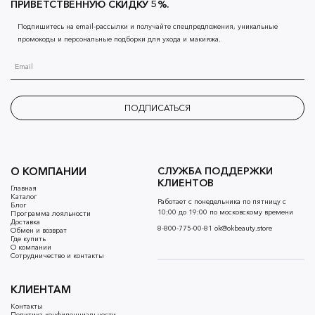
ПРИВЕТСТВЕННУЮ СКИДКУ 5%.
Подпишитесь на email-рассылки и получайте спецпредложения, уникальные
промокоды и персональные подборки для ухода и макияжа.
ПОДПИСАТЬСЯ
О КОМПАНИИ
СЛУЖБА ПОДДЕРЖКИ
КЛИЕНТОВ
Главная
Каталог
Работает с понедельника по пятницу с
Блог
10:00 до 19:00 по московскому времени
Программа лояльности
Доставка
8-800-775-00-81
ok@okbeauty.store
Обмен и возврат
Где купить
О компании
Сотрудничество и контакты
КЛИЕНТАМ
Контакты
Политика конфиденциальности