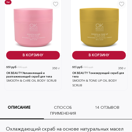
Хит
В КОРЗИНУ
В КОРЗИНУ
669 руб
1490 руб
665 руб
1480 руб
350 г
350 г
OK BEAUTY Увлажняющий и
OK BEAUTY Тонизирующий скраб для
разглаживающий скраб для тела
тела
SMOOTH & CARE OIL BODY SCRUB
SMOOTH & TONE UP OIL BODY
SCRUB
ОПИСАНИЕ
СПОСОБ
14
ОТЗЫВОВ
ПРИМЕНЕНИЯ
Охлаждающий скраб
на основе натуральных масел