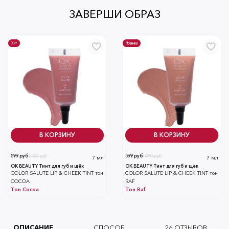
ЗАВЕРШИ ОБРАЗ
Хит
Новинка
В КОРЗИНУ
В КОРЗИНУ
599 руб
1090 руб
599 руб
1090 руб
7 мл
7 мл
OK BEAUTY Тинт для губ и щёк
OK BEAUTY Тинт для губ и щёк
СOLOR SALUTE LIP & CHEEK TINT тон
СOLOR SALUTE LIP & CHEEK TINT тон
COCOA
RAF
Тон
Cocoa
Тон
Raf
ОПИСАНИЕ
СПОСОБ
26
ОТЗЫВОВ