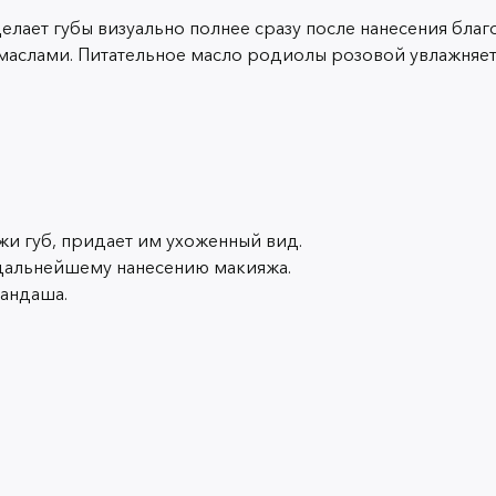
делает губы визуально полнее сразу после нанесения бл
слами. Питательное масло родиолы розовой увлажняет, п
жи губ, придает им ухоженный вид.
к дальнейшему нанесению макияжа.
рандаша.