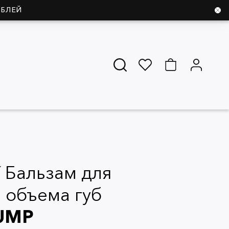
УБЛЕЙ
 Бальзам для
 объема губ
LUMP