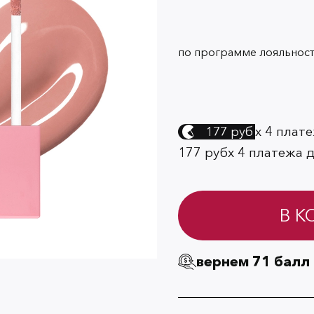
по программе лояльност
х 4 плат
177 руб
177 руб
х 4 платежа 
В К
вернем 71 балл