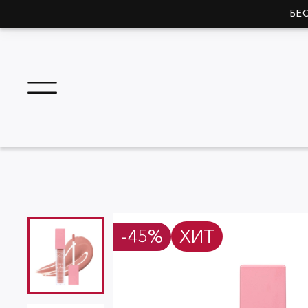
БЕ
-45%
ХИТ