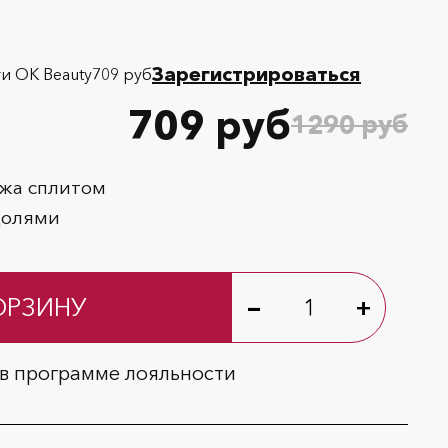
Зарегистрироваться
и OK Beauty
709 руб
709 руб
1290 руб
ежа сплитом
долями
-
ОРЗИНУ
+
в программе лояльности