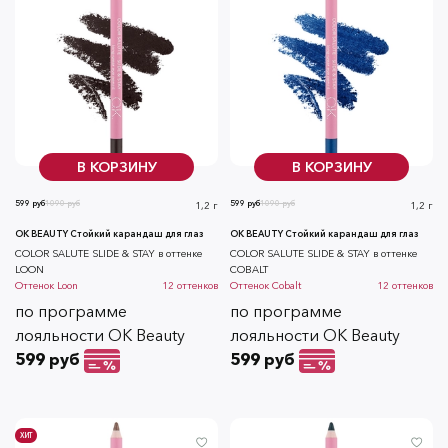
В КОРЗИНУ
В КОРЗИНУ
599 руб
1090 руб
599 руб
1090 руб
1,2 г
1,2 г
OK BEAUTY Стойкий карандаш для глаз
OK BEAUTY Стойкий карандаш для глаз
COLOR SALUTE SLIDE & STAY в оттенке
COLOR SALUTE SLIDE & STAY в оттенке
LOON
COBALT
Оттенок
Loon
12
оттенков
Оттенок
Cobalt
12
оттенков
по программе
по программе
лояльности OK Beauty
лояльности OK Beauty
599 руб
599 руб
ХИТ