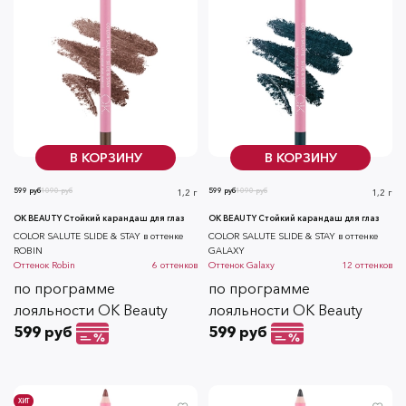
В КОРЗИНУ
В КОРЗИНУ
599 руб
1090 руб
599 руб
1090 руб
1,2 г
1,2 г
OK BEAUTY Стойкий карандаш для глаз
OK BEAUTY Стойкий карандаш для глаз
COLOR SALUTE SLIDE & STAY в оттенке
COLOR SALUTE SLIDE & STAY в оттенке
ROBIN
GALAXY
Оттенок
Robin
6
оттенков
Оттенок
Galaxy
12
оттенков
по программе
по программе
лояльности OK Beauty
лояльности OK Beauty
599 руб
599 руб
ХИТ