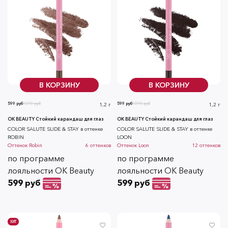
В КОРЗИНУ
В КОРЗИНУ
599 руб
1090 руб
599 руб
1090 руб
1,2 г
1,2 г
OK BEAUTY Стойкий карандаш для глаз
OK BEAUTY Стойкий карандаш для глаз
COLOR SALUTE SLIDE & STAY в оттенке
COLOR SALUTE SLIDE & STAY в оттенке
ROBIN
LOON
Оттенок
Robin
6
оттенков
Оттенок
Loon
12
оттенков
по программе
по программе
лояльности OK Beauty
лояльности OK Beauty
599 руб
599 руб
ХИТ