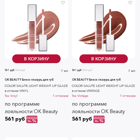
В КОРЗИНУ
В КОРЗИНУ
561 руб
1020 руб
561 руб
1020 руб
7 мл
7 мл
OK BEAUTY Блеск-глазурь для губ
OK BEAUTY Блеск-глазурь для губ
COLOR SALUTE LIGHT WEIGHT LIP GLAZE
COLOR SALUTE LIGHT WEIGHT LIP GLAZE
в оттенке VINYL
в оттенке VINTAGE
Тон
Vinyl
7
оттенков
Тон
Vintage
7
оттенков
по программе
по программе
лояльности OK Beauty
лояльности OK Beauty
561 руб
561 руб