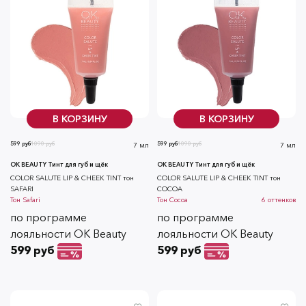
В КОРЗИНУ
В КОРЗИНУ
599 руб
1090 руб
599 руб
1090 руб
7 мл
7 мл
OK BEAUTY Тинт для губ и щёк
OK BEAUTY Тинт для губ и щёк
СOLOR SALUTE LIP & CHEEK TINT тон
СOLOR SALUTE LIP & CHEEK TINT тон
SAFARI
COCOA
Тон
Safari
Тон
Cocoa
6
оттенков
по программе
по программе
лояльности OK Beauty
лояльности OK Beauty
599 руб
599 руб