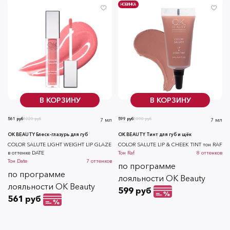
НОВИНКА
В КОРЗИНУ
В КОРЗИНУ
561 руб
1020 руб
599 руб
1090 руб
7 мл
7 мл
OK BEAUTY Блеск-глазурь для губ
OK BEAUTY Тинт для губ и щёк
COLOR SALUTE LIGHT WEIGHT LIP GLAZE
СOLOR SALUTE LIP & CHEEK TINT тон RAF
в оттенке DATE
Тон
Raf
8
оттенков
Тон
Date
7
оттенков
по программе
по программе
лояльности OK Beauty
лояльности OK Beauty
599 руб
561 руб