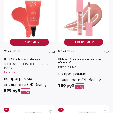
В КОРЗИНУ
В КОРЗИНУ
599 руб
1090 руб
709 руб
1290 руб
7 мл
7 мл
OK BEAUTY Тинт для губ и щёк
OK BEAUTY Бальзам для увеличения
объема губ
СOLOR SALUTE LIP & CHEEK TINT тон
PREP & PLUMP
TANAMI
Тон
Tanami
по программе
по программе
лояльности OK Beauty
лояльности OK Beauty
709 руб
599 руб
ХИТ
ХИТ