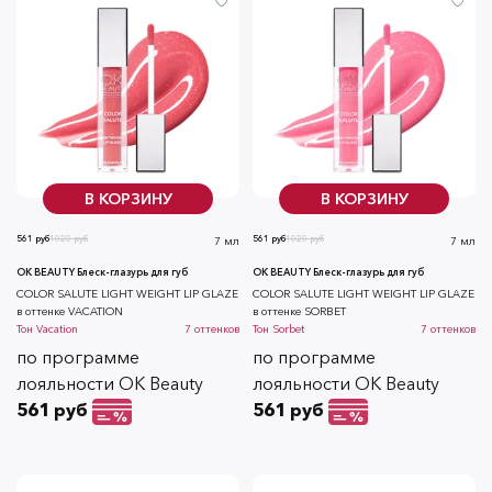
В КОРЗИНУ
В КОРЗИНУ
561 руб
1020 руб
561 руб
1020 руб
7 мл
7 мл
OK BEAUTY Блеск-глазурь для губ
OK BEAUTY Блеск-глазурь для губ
COLOR SALUTE LIGHT WEIGHT LIP GLAZE
COLOR SALUTE LIGHT WEIGHT LIP GLAZE
в оттенке VACATION
в оттенке SORBET
Тон
Vacation
7
оттенков
Тон
Sorbet
7
оттенков
по программе
по программе
лояльности OK Beauty
лояльности OK Beauty
561 руб
561 руб