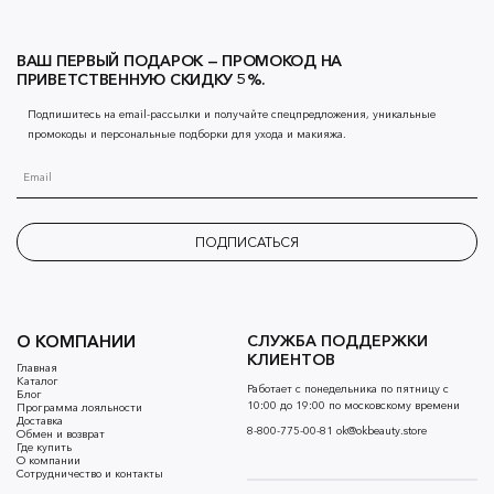
ВАШ ПЕРВЫЙ ПОДАРОК — ПРОМОКОД НА
ПРИВЕТСТВЕННУЮ СКИДКУ 5%.
Подпишитесь на email-рассылки и получайте спецпредложения, уникальные
промокоды и персональные подборки для ухода и макияжа.
ПОДПИСАТЬСЯ
О КОМПАНИИ
СЛУЖБА ПОДДЕРЖКИ
КЛИЕНТОВ
Главная
Каталог
Работает с понедельника по пятницу с
Блог
10:00 до 19:00 по московскому времени
Программа лояльности
Доставка
8-800-775-00-81
ok@okbeauty.store
Обмен и возврат
Где купить
О компании
Сотрудничество и контакты