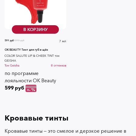
В КОРЗИНУ
599 руб
1090 руб
7 мл
OK BEAUTY Тинт для губ и щёк
СOLOR SALUTE LIP & CHEEK TINT тон
GEISHA
Тон
Geisha
8
оттенков
по программе
лояльности OK Beauty
599 руб
Кровавые тинты
Кровавые тинты — это смелое и дерзкое решение в