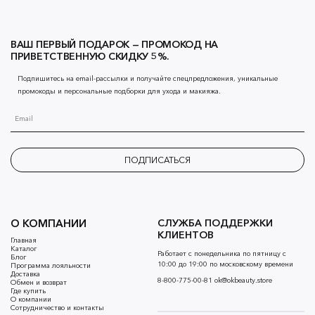
ВАШ ПЕРВЫЙ ПОДАРОК — ПРОМОКОД НА
ПРИВЕТСТВЕННУЮ СКИДКУ 5%.
Подпишитесь на email-рассылки и получайте спецпредложения, уникальные
промокоды и персональные подборки для ухода и макияжа.
ПОДПИСАТЬСЯ
О КОМПАНИИ
СЛУЖБА ПОДДЕРЖКИ
КЛИЕНТОВ
Главная
Каталог
Работает с понедельника по пятницу с
Блог
10:00 до 19:00 по московскому времени
Программа лояльности
Доставка
8-800-775-00-81
ok@okbeauty.store
Обмен и возврат
Где купить
О компании
Сотрудничество и контакты