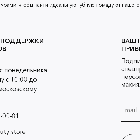
турами, чтобы найти идеальную губную помаду от нашего 
 ПОДДЕРЖКИ
ВАШ 
ОВ
ПРИВ
Подпи
спецп
 с понедельника
персо
у с 10:00 до
макия
 московскому
-00-81
ty.store