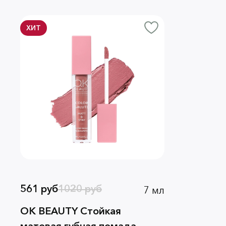
ХИТ
561 руб
1020 руб
7 мл
OK BEAUTY Стойкая
матовая губная помада