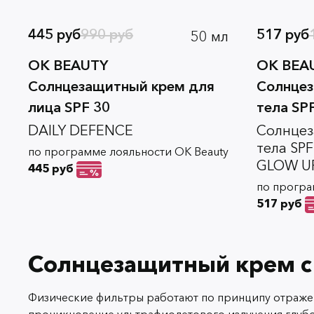
445 руб
990 руб
517 руб
50 мл
OK BEAUTY
OK BEA
Солнцезащитный крем для
Солнцез
лица SPF 30
тела SP
DAILY DEFENCE
Солнцез
тела SP
по программе лояльности OK Beauty
GLOW U
445 руб
по програ
517 руб
Солнцезащитный крем с
Физические фильтры работают по принципу отражен
проникновение ультрафиолетового излучения глубок