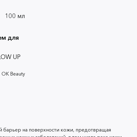
100 мл
ем для
LOW UP
 OK Beauty
й барьер на поверхности кожи, предотвращая
ичных кожных заболеваний, в том числе рака кожи.