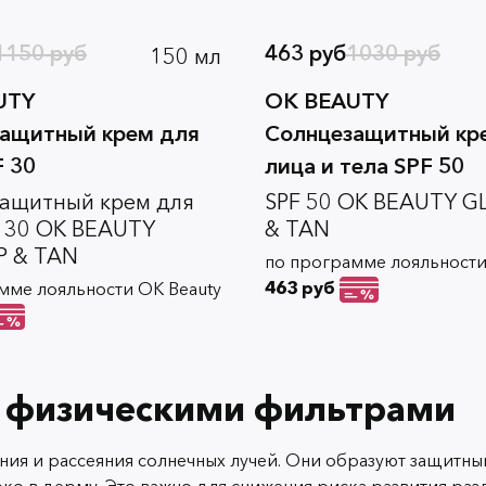
1150 руб
463 руб
1030 руб
150 мл
UTY
OK BEAUTY
ащитный крем для
Солнцезащитный кр
F 30
лица и тела SPF 50
ащитный крем для
SPF 50 OK BEAUTY G
F 30 OK BEAUTY
& TAN
P & TAN
по программе лояльности
463 руб
мме лояльности OK Beauty
 физическими фильтрами
ия и рассеяния солнечных лучей. Они образуют защитны
о в дерму. Это важно для снижения риска развития разл