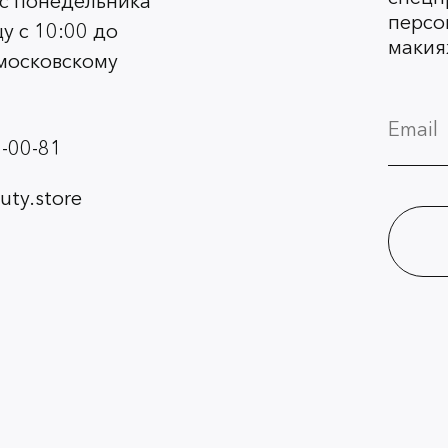
 с понедельника
персо
у с 10:00 до
макия
 московскому
-00-81
ty.store