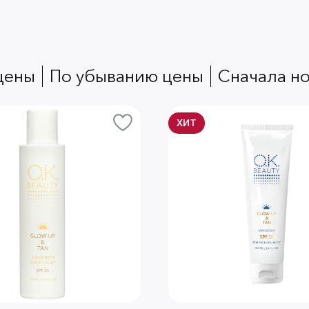
 цены
по убыванию цены
сначала н
ХИТ