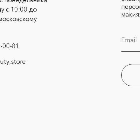
 с понедельника
персо
у с 10:00 до
макия
 московскому
-00-81
ty.store