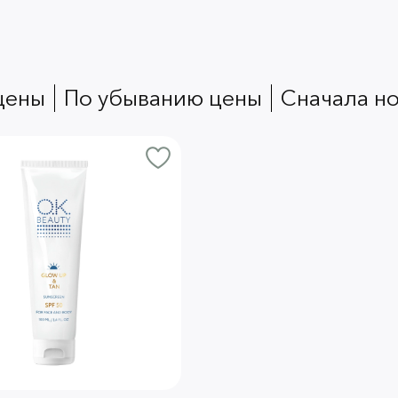
 цены
по убыванию цены
сначала н