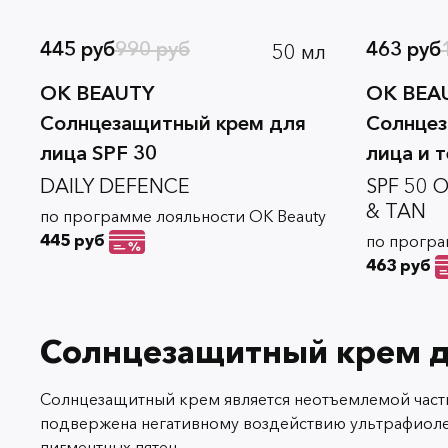
445 руб
990 руб
463 руб
50 мл
OK BEAUTY
OK BEA
Солнцезащитный крем для
Солнцез
лица SPF 30
лица и т
DAILY DEFENCE
SPF 50 
& TAN
по программе лояльности OK Beauty
445 руб
по програ
463 руб
Солнцезащитный крем дл
Солнцезащитный крем является неотъемлемой частью
подвержена негативному воздействию ультрафиоле
пигментных пятен.