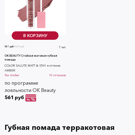
В КОРЗИНУ
561 руб
1020 руб
7 мл
OK BEAUTY Стойкая матовая губная
помада
COLOR SALUTE MATT & STAY в оттенке
AMBER
Тон
Amber
10
оттенков
по программе
лояльности OK Beauty
561 руб
Губная помада терракотовая