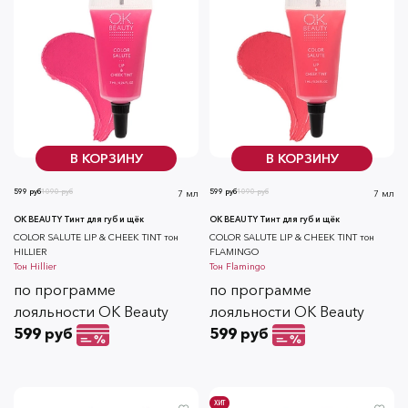
В КОРЗИНУ
В КОРЗИНУ
599 руб
1090 руб
599 руб
1090 руб
7 мл
7 мл
OK BEAUTY Тинт для губ и щёк
OK BEAUTY Тинт для губ и щёк
СOLOR SALUTE LIP & CHEEK TINT тон
СOLOR SALUTE LIP & CHEEK TINT тон
HILLIER
FLAMINGO
Тон
Hillier
Тон
Flamingo
по программе
по программе
лояльности OK Beauty
лояльности OK Beauty
599 руб
599 руб
ХИТ