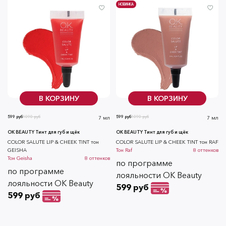
НОВИНКА
В КОРЗИНУ
В КОРЗИНУ
599 руб
1090 руб
599 руб
1090 руб
7 мл
7 мл
OK BEAUTY Тинт для губ и щёк
OK BEAUTY Тинт для губ и щёк
СOLOR SALUTE LIP & CHEEK TINT тон
СOLOR SALUTE LIP & CHEEK TINT тон RAF
GEISHA
Тон
Raf
8
оттенков
Тон
Geisha
8
оттенков
по программе
по программе
лояльности OK Beauty
лояльности OK Beauty
599 руб
599 руб