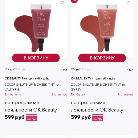
ХИТ
В КОРЗИНУ
В КОРЗИНУ
599 руб
1090 руб
599 руб
1090 руб
7 мл
7 мл
OK BEAUTY Тинт для губ и щёк
OK BEAUTY Тинт для губ и щёк
СOLOR SALUTE LIP & CHEEK TINT тон
СOLOR SALUTE LIP & CHEEK TINT тон
VALKYRIE
GYPSY
Тон
Valkyrie
8
оттенков
Тон
Gypsy
8
оттенков
по программе
по программе
лояльности OK Beauty
лояльности OK Beauty
599 руб
599 руб