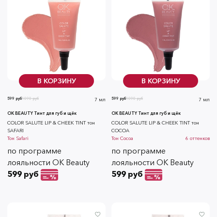
В КОРЗИНУ
В КОРЗИНУ
599 руб
1090 руб
599 руб
1090 руб
7 мл
7 мл
OK BEAUTY Тинт для губ и щёк
OK BEAUTY Тинт для губ и щёк
СOLOR SALUTE LIP & CHEEK TINT тон
СOLOR SALUTE LIP & CHEEK TINT тон
SAFARI
COCOA
Тон
Safari
Тон
Cocoa
6
оттенков
по программе
по программе
лояльности OK Beauty
лояльности OK Beauty
599 руб
599 руб