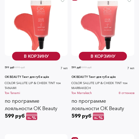
В КОРЗИНУ
В КОРЗИНУ
599 руб
1090 руб
599 руб
1090 руб
7 мл
7 мл
OK BEAUTY Тинт для губ и щёк
OK BEAUTY Тинт для губ и щёк
СOLOR SALUTE LIP & CHEEK TINT тон
СOLOR SALUTE LIP & CHEEK TINT тон
TANAMI
MARRAKECH
Тон
Tanami
Тон
Marrakech
8
оттенков
по программе
по программе
лояльности OK Beauty
лояльности OK Beauty
599 руб
599 руб