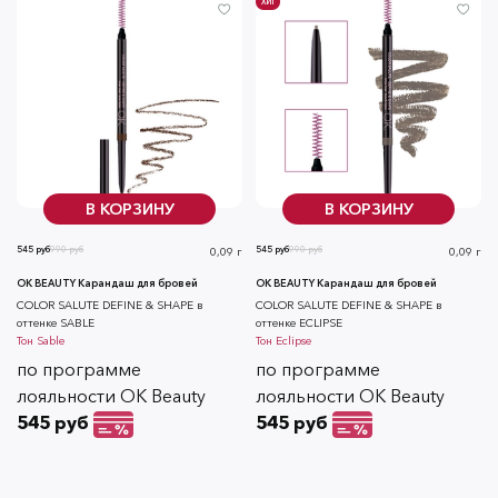
ХИТ
В КОРЗИНУ
В КОРЗИНУ
545 руб
990 руб
545 руб
990 руб
0,09 г
0,09 г
OK BEAUTY Карандаш для бровей
OK BEAUTY Карандаш для бровей
СOLOR SALUTE DEFINE & SHAPE в
СOLOR SALUTE DEFINE & SHAPE в
оттенке SABLE
оттенке ECLIPSE
Тон
Sable
Тон
Eclipse
по программе
по программе
лояльности OK Beauty
лояльности OK Beauty
545 руб
545 руб