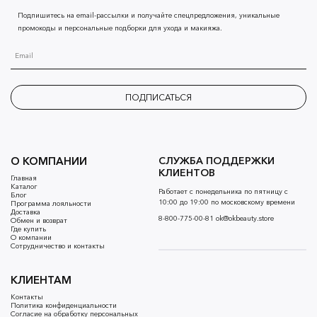
Подпишитесь на email-рассылки и получайте спецпредложения, уникальные
промокоды и персональные подборки для ухода и макияжа.
ПОДПИСАТЬСЯ
О КОМПАНИИ
СЛУЖБА ПОДДЕРЖКИ
КЛИЕНТОВ
Главная
Каталог
Работает с понедельника по пятницу с
Блог
10:00 до 19:00 по московскому времени
Программа лояльности
Доставка
8-800-775-00-81
ok@okbeauty.store
Обмен и возврат
Где купить
О компании
Сотрудничество и контакты
КЛИЕНТАМ
Контакты
Политика конфиденциальности
Согласие на обработку персональных