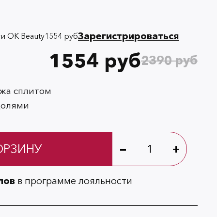
Зарегистрироваться
и OK Beauty
1554 руб
1554 руб
2390 руб
ежа сплитом
долями
-
ОРЗИНУ
+
лов
в программе лояльности