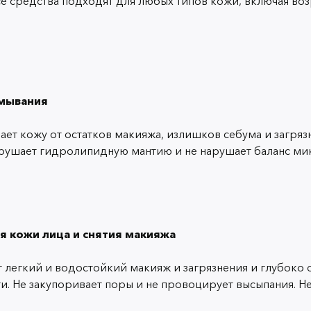
Все средства подходят для любых типов кожи, включая во
умывания
т кожу от остатков макияжа, излишков себума и загрязне
зрушает гидролипидную мантию и не нарушает баланс мик
 кожи лица и снятия макияжа
 легкий и водостойкий макияж и загрязнения и глубоко
ти. Не закупоривает поры и не провоцирует высыпания. Н