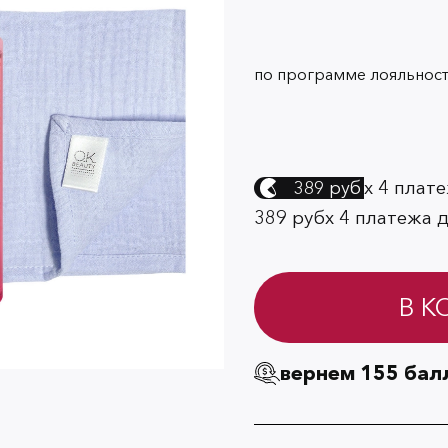
по программе лояльност
х 4 плат
389 руб
389 руб
х 4 платежа 
В К
вернем 155 бал