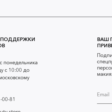
 ПОДДЕРЖКИ
ВАШ 
ОВ
ПРИВ
Подпи
спецп
 с понедельника
персо
у с 10:00 до
макия
 московскому
-00-81
ty.store