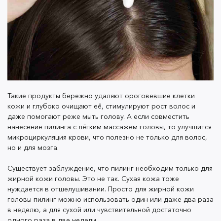
• Не стоит наносить шампунь на всю длину волос.
Лучше нанести его на кожу головы, помассировать
некоторое время, а получившуюся пену
распределить по волосам. Как правило, кожа головы
становится жирной значительно быстрее, чем сами
волосы, а такой способ помогает не пересушить
пряди и при этом тщательно очистить кожу.
Такие продукты бережно удаляют ороговевшие клетки
кожи и глубоко очищают её, стимулируют рост волос и
даже помогают реже мыть голову. А если совместить
нанесение пилинга с лёгким массажем головы, то улучшится
• Большую роль играет сам шампунь. Нужно
микроциркуляция крови, что полезно не только для волос,
проанализировать состояние волос и подобрать
но и для мозга.
средство, которое решает конкретную задачу:
Существует заблуждение, что пилинг необходим только для
увлажнение, питание, устранение тусклости и
жирной кожи головы. Это не так. Сухая кожа тоже
ломкости для сухих волос или более глубокое
нуждается в отшелушивании. Просто для жирной кожи
очищение для жирных. А если прядям не хватает
головы пилинг можно использовать один или даже два раза
объема, то стоит попробовать наш шампунь
Clarifying
в неделю, а для сухой или чувствительной достаточно
& Volumizing
.
одного раза в две недели.