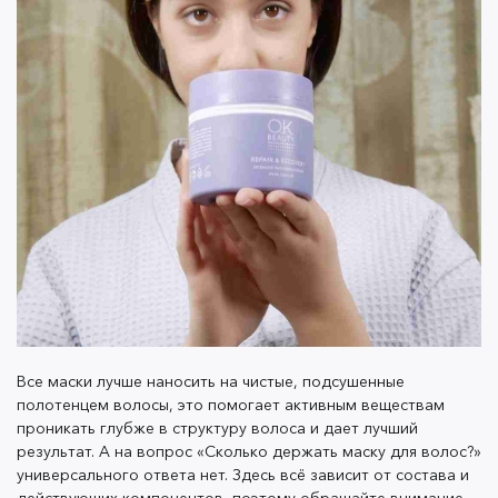
маски для кожи головы
, которые нужно наносить
только на корни.
Шаг 5. Бальзам для волос
После маски нужно обязательно нанести на пряди
бальзам, чтобы запечатать все полезные компоненты
внутри волоса. И если маску достаточно
использовать 1–2 раза в неделю, то кондиционер —
после каждого мытья волос. Он закрывает чешуйки
волоса и делает пряди заметно более мягкими,
гладкими и послушными.
Все маски лучше наносить на чистые, подсушенные
полотенцем волосы, это помогает активным веществам
проникать глубже в структуру волоса и дает лучший
результат. А на вопрос «Сколько держать маску для волос?»
Напомним, как пользоваться бальзамом для волос,
универсального ответа нет. Здесь всё зависит от состава и
чтобы не получить противоположный результат.