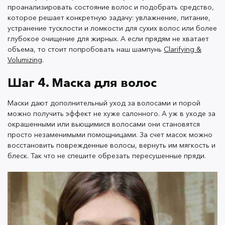
дает лучший результат. А на вопрос «Сколько
проанализировать состояние волос и подобрать средство,
держать маску для волос?» универсального ответа
которое решает конкретную задачу: увлажнение, питание,
нет. Здесь всё зависит от состава и действующих
устранение тусклости и ломкости для сухих волос или более
компонентов, поэтому обращайте внимание на
глубокое очищение для жирных. А если прядям не хватает
объема, то стоит попробовать наш шампунь
Clarifying &
рекомендации производителя.
Volumizing
.
Шаг 4. Маска для волос
Например, интенсивную маску для глубокого
питания и восстановления
OK Beauty Repair &
Маски дают дополнительный уход за волосами и порой
можно получить эффект не хуже салонного. А уж в уходе за
Recovery
достаточно держать на волосах 5–10 минут,
окрашенными или вьющимися волосами они становятся
а для более интенсивного воздействия можно
просто незаменимыми помощницами. За счет масок можно
оставить на 30 минут.
восстановить поврежденные волосы, вернуть им мягкость и
блеск. Так что не спешите обрезать пересушенные пряди.
В остальном стоит придерживаться тех же правил,
что и при использовании бальзама: не
перебарщивать и не наносить на корни. Иначе есть
риск утяжелить волосы. Исключение составляют