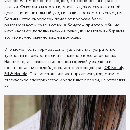
как термическая, так и естественная сушка может
Существует множество средств, которые решают разные
задачи. Флюиды, сыворотки, масла в целом служат одной
повредить стержень волоса. Когда волосы высыхают
цели — дополнительный уход и защита волос в течение дня.
сами по себе, влага долгое время распирает
Большинство сывороток придают волосам блеск,
кутикулу, из-за чего она разбухает и становится
разглаживают и смягчают их, а бонусом при этом обычно
неоднородной.
идут какие-то дополнительные функции. Поэтому выбирайте
то, что нужно именно вашим волосам.
Это может быть термозащита, увлажнение, устранение
Поэтому лучше всего сушить волосы феном, но с
тусклости и ломкости или интенсивное восстановление.
термозащитой
. И сушите пряди только холодным
Например, для защиты волос при горячей укладке и их
воздухом, чтобы предотвратить их повреждение.
восстановления подойдет сыворотка-концентрат
OK Beauty
Направляйте потоки воздуха по росту волос, то есть
Fill & Handle
. Она восстанавливает пряди изнутри, снимает
от корней к кончикам.
статическое электричество и уплотняет волосы, не утяжеляя
их.
Мы рассказали вам про все этапы комплексного
домашнего ухода за волосами. Если следовать им и
не забывать пользоваться всеми перечисленными