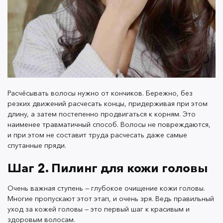
Такие продукты бережно удаляют ороговевшие
клетки кожи и глубоко очищают её, стимулируют
рост волос и даже помогают реже мыть голову. А
если совместить нанесение пилинга с лёгким
Расчёсывать волосы нужно от кончиков. Бережно, без
массажем головы, то улучшится микроциркуляция
резких движений расчесать концы, придерживая при этом
крови, что полезно не только для волос, но и для
длину, а затем постепенно продвигаться к корням. Это
мозга.
наименее травматичный способ. Волосы не повреждаются,
и при этом не составит труда расчесать даже самые
спутанные пряди.
Существует заблуждение, что пилинг необходим
Шаг 2. Пилинг для кожи головы
только для жирной кожи головы. Это не так. Сухая
кожа тоже нуждается в отшелушивании. Просто для
Очень важная ступень — глубокое очищение кожи головы.
жирной кожи головы пилинг можно использовать
Многие пропускают этот этап, и очень зря. Ведь правильный
один или даже два раза в неделю, а для сухой или
уход за кожей головы — это первый шаг к красивым и
чувствительной достаточно одного раза в две
здоровым волосам.