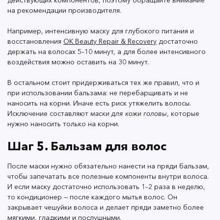
действующих компонентов, поэтому обращайте внимание
на рекомендации производителя.
Например, интенсивную маску для глубокого питания и
• Наносить продукт нужно только на длину волос,
восстановления
OK Beauty Repair & Recovery
достаточно
именно она больше всего нуждается в
держать на волосах 5–10 минут, а для более интенсивного
дополнительном питании и увлажнении. Нанесение
воздействия можно оставить на 30 минут.
на корни может утяжелить локоны или даже создать
эффект грязных волос. А чтобы точно сохранить
В остальном стоит придерживаться тех же правил, что и
при использовании бальзама: не перебарщивать и не
объем и не утяжелить волосы, советуем попробовать
наносить на корни. Иначе есть риск утяжелить волосы.
легкий кондиционер
OK Beauty Moisturize & Volumize
.
Исключение составляют
маски для кожи головы
, которые
нужно наносить только на корни.
Шаг 5. Бальзам для волос
• Больше не значит лучше. Не стоит держать
кондиционер на волосах слишком долго. Это не даст
После маски нужно обязательно нанести на пряди бальзам,
никакого дополнительного эффекта и даже может
чтобы запечатать все полезные компоненты внутри волоса.
привести к эффекту жирных волос. Всегда лучше
И если маску достаточно использовать 1–2 раза в неделю,
придерживаться рекомендаций производителя.
то кондиционер — после каждого мытья волос. Он
закрывает чешуйки волоса и делает пряди заметно более
мягкими, гладкими и послушными.