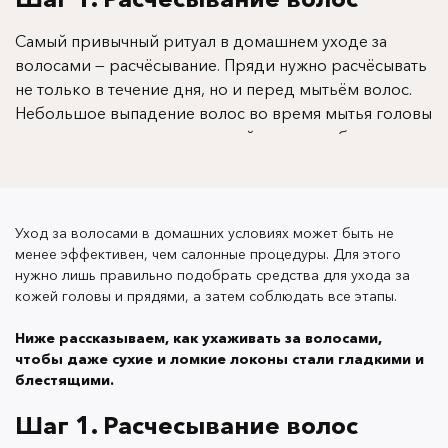
Самый привычный ритуал в домашнем уходе за
волосами — расчёсывание. Пряди нужно расчёсывать
не только в течение дня, но и перед мытьём волос.
Небольшое выпадение волос во время мытья головы
— э
нормально
то естественный процесс обновления,
освобождения места для новых волос. Но если мыть
спутанные локоны, есть риск вырвать здоровые,
новые волосы, даже не замечая этого.
Уход за волосами в домашних условиях может быть не
менее эффективен, чем салонные процедуры. Для этого
нужно лишь правильно подобрать средства для ухода за
кожей головы и прядями, а затем соблюдать все этапы.
Расчёсывать волосы нужно от кончиков. Бережно, без
Ниже рассказываем, как ухаживать за волосами,
резких движений расчесать концы, придерживая
чтобы даже сухие и ломкие локоны стали гладкими и
при этом длину, а затем постепенно продвигаться к
блестящими.
корням. Это наименее травматичный способ. Волосы
Шаг 1. Расчесывание волос
не повреждаются, и при этом не составит труда