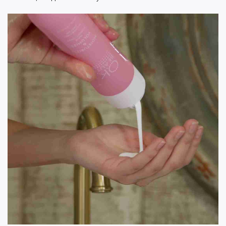
Шаг 6. Сыворотка для волос
Завершающий этап — несмываемый уход для волос.
Существует множество средств, которые решают
разные задачи. Флюиды, сыворотки, масла в целом
служат одной цели — дополнительный уход и защита
волос в течение дня. Большинство сывороток
придают волосам блеск, разглаживают и смягчают
их, а бонусом при этом обычно идут какие-то
дополнительные функции. Поэтому выбирайте то, что
нужно именно вашим волосам.
Это может быть термозащита, увлажнение,
устранение тусклости и ломкости или интенсивное
восстановление. Например, для защиты волос при
горячей укладке и их восстановления подойдет
сыворотка-концентрат
OK Beauty Fill & Handle
. Она