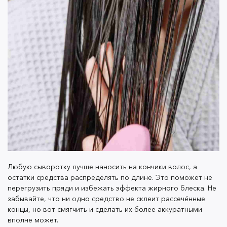
средствами, то очень скоро можно заметить
приятные изменения в качестве волос. Упругие и
шелковистые пряди можно получить не только в
салоне, но и с помощью простого регулярного
домашнего ухода.
А все средства, которые помогут в уходе за
волосами, можно найти в
нашем каталоге
.
► ПОДПИСАТЬСЯ ◄
Любую сыворотку лучше наносить на кончики волос, а
остатки средства распределять по длине. Это поможет не
перегрузить пряди и избежать эффекта жирного блеска. Не
забывайте, что ни одно средство не склеит рассечённые
концы, но вот смягчить и сделать их более аккуратными
вполне может.