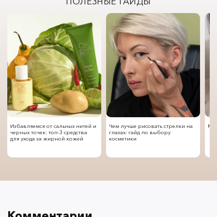
ПОЛЕЗНЫЕ ГАЙДЫ
Избавляемся от сальных нитей и
Чем лучше рисовать стрелки на
Мод
черных точек: топ-3 средства
глазах: гайд по выбору
для ухода за жирной кожей
косметики
Комментарии