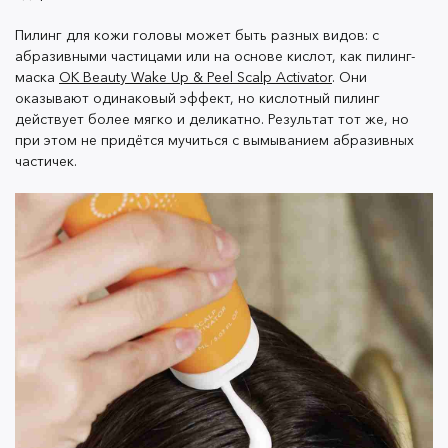
недели.
Пилинг для кожи головы может быть разных видов: с
абразивными частицами или на основе кислот, как пилинг-
маска
OK Beauty Wake Up & Peel Scalp Activator
. Они
Шаг 3. Шампунь для волос
оказывают одинаковый эффект, но кислотный пилинг
действует более мягко и деликатно. Результат тот же, но
Мытьё головы — самый простой и очевидный этап
при этом не придётся мучиться с вымыванием абразивных
ухода за волосами. Однако и тут многие совершают
частичек.
ошибки. Давайте разберёмся, как правильно мыть
голову шампунем.
Есть несколько основных моментов.
• Перед нанесением шампуня на кожу головы лучше
вспенить его в ладонях. Так он действует более
мягко и не раздражает кожу.