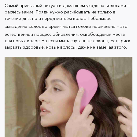
расчесать даже самые спутанные пряди.
Самый привычный ритуал в домашнем уходе за волосами —
расчёсывание. Пряди нужно расчёсывать не только в
течение дня, но и перед мытьём волос. Небольшое
Шаг 2. Пилинг для кожи головы
выпадение волос во время мытья головы нормально
— э
то
естественный процесс обновления, освобождения места
Очень важная ступень — глубокое очищение кожи
для новых волос. Но если мыть спутанные локоны, есть риск
головы. Многие пропускают этот этап, и очень зря.
вырвать здоровые, новые волосы, даже не замечая этого.
Ведь правильный уход за кожей головы — это первый
шаг к красивым и здоровым волосам.
Пилинг для кожи головы может быть разных видов: с
абразивными частицами или на основе кислот, как
пилинг-маска
OK Beauty Wake Up & Peel Scalp
Activator
. Они оказывают одинаковый эффект, но
кислотный пилинг действует более мягко и
деликатно. Результат тот же, но при этом не придётся
мучиться с вымыванием абразивных частичек.