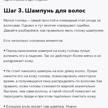
Шаг 3. Шампунь для волос
Шаг 4. Маска для волос
Мытьё головы — самый простой и очевидный этап ухода за
волосами. Однако и тут многие совершают ошибки.
Маски дают дополнительный уход за волосами и
Давайте разберёмся, как правильно мыть голову шампунем.
порой можно получить эффект не хуже салонного. А
уж в уходе за окрашенными или вьющимися
Есть несколько основных моментов.
волосами они становятся просто незаменимыми
• Перед нанесением шампуня на кожу головы лучше
помощницами. За счет масок можно восстановить
вспенить его в ладонях. Так он действует более мягко и не
поврежденные волосы, вернуть им мягкость и блеск.
раздражает кожу.
Так что не спешите обрезать пересушенные пряди.
• Не стоит наносить шампунь на всю длину волос. Лучше
нанести его на кожу головы, помассировать некоторое
время, а получившуюся пену распределить по волосам. Как
правило, кожа головы становится жирной значительно
быстрее, чем сами волосы, а такой способ помогает не
Все маски лучше наносить на чистые, подсушенные
пересушить пряди и при этом тщательно очистить кожу.
полотенцем волосы, это помогает активным
веществам проникать глубже в структуру волоса и
• Большую роль играет сам шампунь. Нужно