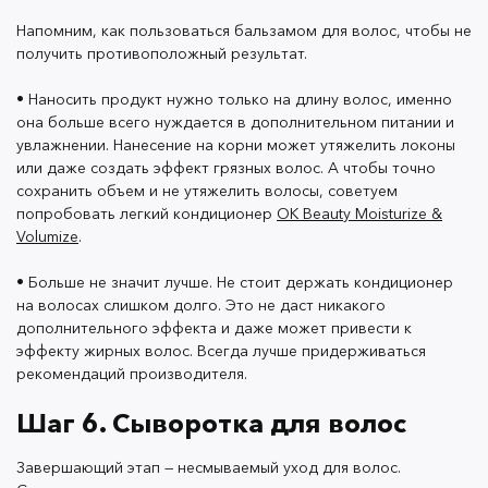
восстанавливает пряди изнутри, снимает статическое
Напомним, как пользоваться бальзамом для волос, чтобы не
электричество и уплотняет волосы, не утяжеляя их.
получить противоположный результат.
• Наносить продукт нужно только на длину волос, именно
она больше всего нуждается в дополнительном питании и
увлажнении. Нанесение на корни может утяжелить локоны
или даже создать эффект грязных волос. А чтобы точно
Любую сыворотку лучше наносить на кончики волос,
сохранить объем и не утяжелить волосы, советуем
а остатки средства распределять по длине. Это
попробовать легкий кондиционер
OK Beauty Moisturize &
поможет не перегрузить пряди и избежать эффекта
Volumize
.
жирного блеска. Не забывайте, что ни одно средство
не склеит рассечённые концы, но вот смягчить и
• Больше не значит лучше. Не стоит держать кондиционер
сделать их более аккуратными вполне может.
на волосах слишком долго. Это не даст никакого
дополнительного эффекта и даже может привести к
эффекту жирных волос. Всегда лучше придерживаться
рекомендаций производителя.
Шаг 7. Правильная сушка волос
Шаг 6. Сыворотка для волос
Для многих мытьё головы неизменно заканчивается
сушкой или укладкой феном. Вопреки стереотипам,
Завершающий этап — несмываемый уход для волос.