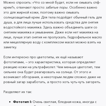
Можно спросить: «Что со мной будет, если не смывать спф-
каждый раз, когда выхожу на улицу, а там вовсю
крем?», отвечают просто:
забитые поры
. Особенно важно
солнце, обязательно панама или шляпа, это даже в
это для жирной кожи, поэтому важно смывать
рецепте написали. Для моего II цветотипа (это один
солнцезащитный крем. Для тела подойдет обычный гель для
из чувствительных к ультрафиолету и слабо
душа, а для лица лучше использовать средства для снятия
поддающийся загару) обязательно использовать SPF
водостойкого макияжа. Здесь важно объединить шаги со
снятием макияжа и умыванием. Даже если нет макияжа на
не менее 50. Нужно делать это каждый раз, когда УФ-
лице, лучше этап снятия не пропускать. Гидрофильное масло
индекс на улице больше 3, иначе я снова рискую
или мицеллярную воду с комплексом масел можно взять на
столкнуться с такой ситуацией. Тяжело было
заметку.
привыкнуть к такому, тем более, что раньше, кроме
умывания гелем, я ничего не делала. Но небольшая
Если интересно про цветотипы, их ещё называют
дисциплина, усилие над собой и желание иметь
фототипами, — это характеристика, которая определяет
гладкую и здоровую, как раньше, кожу, взяли вверх.
реакцию кожи на ультрафиолет. Чем меньше цветотип, тем
сильнее она будет реагировать на солнце. От этого и
возникают обгорания, а некоторым людям сложно даже не
ровный загар заработать, а просто хоть чуть-чуть загореть.
Ещё обязательно надо смывать SPF, с лица и даже
тела. Можно спросить: «Что со мной будет, если не
Разделяют их так:
смывать спф-крем?», отвечают просто:
забитые поры
.
Фототип I:
Очень светлая, бледная кожа, иногда с
Особенно важно это для жирной кожи, поэтому