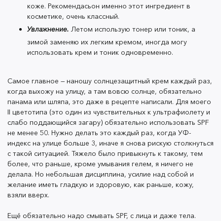
коже. Рекомендасьон именно этот ингредиент в
смыть остатки себума. И вообще это самый
косметике, очень классный.
важный этап, но подробности расскажу позже.
Увлажнение.
Летом использую тонер или тоник, а
Умывание.
Сначала предпочитала использовать
зимой заменяю их легким кремом, иногда могу
пенки на основе чайного дерева, но часто
использовать крем и тоник одновременно.
замечала, что оно немного подсушивало и
стягивало щеки. К гелям присмотрелась после
Самое главное — наношу солнцезащитный крем каждый раз,
того, как посмотрела на гель с ниацинамидом,
когда выхожу на улицу, а там вовсю солнце, обязательно
который идеально подошел моей коже.
панама или шляпа, это даже в рецепте написали. Для моего
Рекомендасьон именно этот ингредиент в
II цветотипа (это один из чувствительных к ультрафиолету и
слабо поддающийся загару) обязательно использовать SPF
косметике, очень классный.
не менее 50. Нужно делать это каждый раз, когда УФ-
Увлажнение.
Летом использую тонер или тоник,
индекс на улице больше 3, иначе я снова рискую столкнуться
с такой ситуацией. Тяжело было привыкнуть к такому, тем
а зимой заменяю их легким кремом, иногда
более, что раньше, кроме умывания гелем, я ничего не
могу использовать крем и тоник
делала. Но небольшая дисциплина, усилие над собой и
одновременно.
желание иметь гладкую и здоровую, как раньше, кожу,
взяли вверх.
Ещё обязательно надо смывать SPF, с лица и даже тела.
Самое главное — наношу солнцезащитный крем