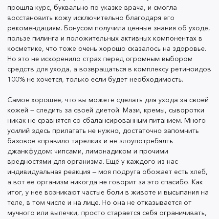
прошла курс, буквально по указке врача, и смогла
возвращаться в комплексу ретиноидов 100% не
восстановить кожу исключительно благодаря его
хочется, только если будет необходимость.
рекомендациям. Бонусом получила ценные знания об уходе,
пользе пилинга и положительных активных компонентах в
косметике, что тоже очень хорошо сказалось на здоровье.
Но это не искоренило страх перед огромным выбором
Самое хорошее, что вы можете сделать для ухода за
средств для ухода, а возвращаться в комплексу ретиноидов
своей кожей — следить за своей диетой. Мази,
100% не хочется, только если будет необходимость.
кремы, сыворотки никак не сравнятся со
сбалансированным питанием. Много усилий здесь
Самое хорошее, что вы можете сделать для ухода за своей
прилагать не нужно, достаточно запомнить базовое
кожей — следить за своей диетой. Мази, кремы, сыворотки
«правило тарелки» и не злоупотребялть
никак не сравнятся со сбалансированным питанием. Много
усилий здесь прилагать не нужно, достаточно запомнить
джанкфудом: чипсами, лимонадиком и прочими
базовое «правило тарелки» и не злоупотребялть
вредностями для организма. Ещё у каждого из нас
джанкфудом: чипсами, лимонадиком и прочими
индивидуальная реакция — моя подруга обожает
вредностями для организма. Ещё у каждого из нас
есть хлеб, а вот ее организм никогда не говорит за
индивидуальная реакция — моя подруга обожает есть хлеб,
это спасибо. Как итог, у нее возникают частые боли в
а вот ее организм никогда не говорит за это спасибо. Как
животе и высыпания на теле, в том числе и на лице.
итог, у нее возникают частые боли в животе и высыпания на
Но она не отказывается от мучного или выпечки,
теле, в том числе и на лице. Но она не отказывается от
мучного или выпечки, просто старается себя ограничивать,
просто старается себя ограничивать, чтобы кожа и