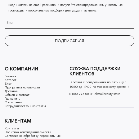
Подпишитесь на email-рассылки и получайте спецпредложения, уникальные
промокоды и персональные подборки для ухода и макияжа.
ПОДПИСАТЬСЯ
О КОМПАНИИ
СЛУЖБА ПОДДЕРЖКИ
КЛИЕНТОВ
Главная
Каталог
Работает с понедельника по пятницу с
Блог
10:00 до 19:00 по московскому времени
Программа лояльности
Доставка
8-800-775-00-81
ok@okbeauty.store
Обмен и возврат
Где купить
О компании
Сотрудничество и контакты
КЛИЕНТАМ
Контакты
Политика конфиденциальности
Согласие на обработку персональных