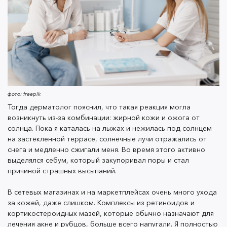
солнцем на застекленной террасе, солнечные лучи
отражались от снега и медленно сжигали меня. Во
время этого активно выделялся себум, который
закупоривал поры и стал причиной страшных
высыпаний.
В сетевых магазинах и на маркетплейсах очень много
фото: freepik
ухода за кожей, даже слишком. Комплексы из
Тогда дерматолог пояснил, что такая реакция могла
ретиноидов и кортикостероидных мазей, которые
возникнуть из-за комбинации: жирной кожи и ожога от
солнца. Пока я каталась на лыжах и нежилась под солнцем
обычно назначают для лечения акне и рубцов,
на застекленной террасе, солнечные лучи отражались от
больше всего напугали. Я полностью прошла курс,
снега и медленно сжигали меня. Во время этого активно
буквально по указке врача, и смогла восстановить
выделялся себум, который закупоривал поры и стал
кожу исключительно благодаря его рекомендациям.
причиной страшных высыпаний.
Бонусом получила ценные знания об уходе, пользе
пилинга и положительных активных компонентах в
В сетевых магазинах и на маркетплейсах очень много ухода
косметике, что тоже очень хорошо сказалось на
за кожей, даже слишком. Комплексы из ретиноидов и
кортикостероидных мазей, которые обычно назначают для
здоровье. Но это не искоренило страх перед
лечения акне и рубцов, больше всего напугали. Я полностью
огромным выбором средств для ухода, а