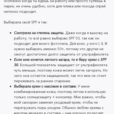
особенно когда ты едешь на работу или просто гуляешь в
парке, не очень удобно, хотя для пляжа или похода спрей
неплохо подходит.
Разделяют их так:
Выбирала свой SPF я так:
Смотрела на степень защиты.
Даже когда я выхожу на
Фототип I:
Очень светлая, бледная кожа,
работу, то всё равно выбираю SPF 50, так как он
иногда с веснушками. Всегда обгорает, никогда
подходит для моего фототипа. Для всех, у кого I, II, III
не загорает.
нужно выбирать именно 50+, потому что другие не
смогут достаточно долго защитить от ультрафиолета
Фототип II:
Чистая, светлая, минимально
Если мне хочется легкого загара, то я беру крем с SPF
загорает.
30.
Большой показатель защищает от ультрафиолета
чуть меньше, поэтому кожа может легче загореть. Но
Фототип III:
От светлой до средней. Может
зато она остается защищенной, так что мне не стоит
обгореть, а для загара нужно умеренно
переживать за раннее старение.
принимать солнечные ванны.
Выбирала крем с маслами в составе.
У меня
комбинированная кожа, поэтому летом я использую
Фототип IV
: Светло-коричневая, очень редко
только солнцезащиту + консилер. Мне важно, чтобы
обгорает и легко загорает на солнце.
мой санскрин заменял уходовый крем, чтобы не
перегружать поры уходом. Обычно люблю кремы с
Фототип V:
Кожа темно-коричневого цвета.
маслом авокадо в составе — они хорошо подходят