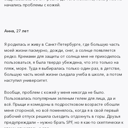
часть моей жизни съедала учеба в школе, а потом
начались проблемы с кожей.
наступил университет.
Вообще, проблем с кожей у меня никогда не было.
Анна, 27 лет
Пользовалась популярным зеленым гелем для лица,
да и всё. Прыщи и комедоны в подростковом
Я родилась и живу в Санкт-Петербурге, где большую часть
моей жизни пасмурно, дожди, снег, а солнце появляется
возрасте обошли меня стороной, но всё поменялось,
редко. Кремами для защиты от солнца мне не приходилось
когда я в свой первый рабочий отпуск решила
пользоваться, я была твердо убеждена, что это только на
съездить отдохнуть в горы. Друзья предупреждали —
пляж, море. Туда я выбиралась только один раз, в детстве,
нужно брать SPF, но я как-то скептически к этому
большую часть моей жизни съедала учеба в школе, а потом
отнеслась, а зря.
наступил университет.
Вообще, проблем с кожей у меня никогда не было.
Пользовалась популярным зеленым гелем для лица, да и
После первого дня на морозе меня обсыпало так
всё. Прыщи и комедоны в подростковом возрасте обошли
сильно, что я спутала это с пищевой аллергией.
меня стороной, но всё поменялось, когда я в свой первый
Какие-то покраснения, шелушения и лицо выглядело
рабочий отпуск решила съездить отдохнуть в горы. Друзья
очень плохо, хотелось расплакаться. По приезду
предупреждали — нужно брать SPF, но я как-то скептически к