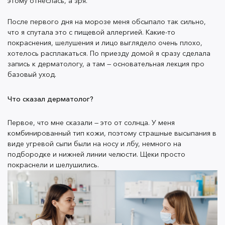
этому отнеслась, а зря.
домой я сразу сделала запись к дерматологу, а там —
основательная лекция про базовый уход.
После первого дня на морозе меня обсыпало так сильно,
что я спутала это с пищевой аллергией. Какие-то
покраснения, шелушения и лицо выглядело очень плохо,
ЧТО СКАЗАЛ ДЕРМАТОЛОГ?
хотелось расплакаться. По приезду домой я сразу сделала
запись к дерматологу, а там — основательная лекция про
базовый уход.
Что сказал дерматолог?
Первое, что мне сказали — это от солнца. У меня
комбинированный тип кожи, поэтому страшные
Первое, что мне сказали — это от солнца. У меня
высыпания в виде угревой сыпи были на носу и лбу,
комбинированный тип кожи, поэтому страшные высыпания в
немного на подбородке и нижней линии челюсти.
виде угревой сыпи были на носу и лбу, немного на
Щеки просто покраснели и шелушились.
подбородке и нижней линии челюсти. Щеки просто
покраснели и шелушились.
фото: freepik
Тогда дерматолог пояснил, что такая реакция могла
возникнуть из-за комбинации: жирной кожи и ожога
от солнца. Пока я каталась на лыжах и нежилась под