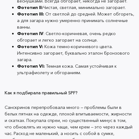
веснушками. Всегда обгорает, никогда не загорает.
важно смывать солнцезащитный крем. Для тела
Фототип II:
Чистая, светлая, минимально загорает.
подойдет обычный гель для душа, а для лица лучше
Фототип III:
От светлой до средней. Может обгореть,
использовать средства для снятия водостойкого
а для загара нужно умеренно принимать солнечные
макияжа. Здесь важно объединить шаги со снятием
ванны.
макияжа и умыванием. Даже если нет макияжа на
Фототип IV
: Светло-коричневая, очень редко
лице, лучше этап снятия не пропускать.
обгорает и легко загорает на солнце.
Фототип V:
Кожа темно-коричневого цвета.
Гидрофильное масло или мицеллярную воду с
Интенсивно загорает, буквально эталон бронзового
комплексом масел можно взять на заметку.
загара.
Фототип VI:
Темная кожа. Самая устойчивая к
ультрафиолету и обгораниям.
Если интересно про цветотипы, их ещё называют
фототипами, — это характеристика, которая
Как я подбирала правильный SPF?
определяет реакцию кожи на ультрафиолет. Чем
меньше цветотип, тем сильнее она будет
Санскринов перепробовала много — проблемы были в
реагировать на солнце. От этого и возникают
белых пятнах на одежде, плохой впитываемости, жирности
обгорания, а некоторым людям сложно даже не
и скатках. Покупала спреи, но существенный минус в том,
ровный загар заработать, а просто хоть чуть-чуть
что обновлять их нужно чаще, чем крем — это через каждый
загореть.
час. Расход не маленький, а носить с собой в сумке,