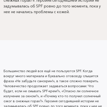
снежных горах?». Героиня сегодняшней истории не
задумывалась об SPF ровно до того момента, пока у
нее не начались проблемы с кожей.
АННА, 27 ЛЕТ
Большинство людей все ещё не пользуются SPF. Когда
Я родилась и живу в Санкт-Петербурге, где большую
вокруг много материала и буквально отовсюду слышится
часть моей жизни пасмурно, дожди, снег, а солнце
фраза «Не забудьте санскрин!», в такое сложно поверить.
появляется редко. Кремами для защиты от солнца
Человечество продолжает задаваться вопросами: Что
мне не приходилось пользоваться, я была твердо
будет, если не смывать SPF-крем?», «Опасно ли солнечное
излучение за окном?», и «Почему кто-то получил солнечный
убеждена, что это только на пляж, море. Туда я
ожог в снежных горах?». Героиня сегодняшней истории не
выбиралась только один раз, в детстве, большую
задумывалась об SPF ровно до того момента, пока у нее не