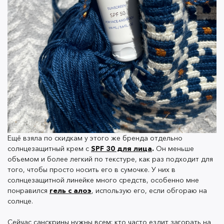
очень удобно, хотя для пляжа или похода спрей
неплохо подходит.
Выбирала свой SPF я так:
Смотрела на степень защиты.
Даже когда я
выхожу на работу, то всё равно выбираю SPF 50,
так как он подходит для моего фототипа. Для
всех, у кого I, II, III нужно выбирать именно 50+,
Ещё взяла по скидкам у этого же бренда отдельно
потому что другие не смогут достаточно долго
солнцезащитный крем с
SPF 30 для лица
.
Он меньше
защитить от ультрафиолета
объемом и более легкий по текстуре, как раз подходит для
того, чтобы просто носить его в сумочке. У них в
Если мне хочется легкого загара, то я беру крем
солнцезащитной линейке много средств, особенно мне
с SPF 30.
Большой показатель защищает от
понравился
гель с алоэ
, использую его, если обгораю на
ультрафиолета чуть меньше, поэтому кожа
солнце.
может легче загореть. Но зато она остается
Сейчас санскрины нужны всем: кто часто ездит загорать на
защищенной, так что мне не стоит переживать