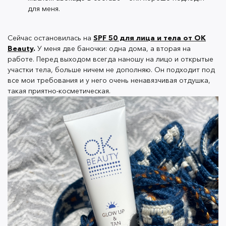
Интенсивно загорает, буквально эталон
для меня.
бронзового загара.
Сейчас остановилась на
SPF 50 для лица и тела от OK
Фототип VI:
Темная кожа. Самая устойчивая к
Beauty
.
У меня две баночки: одна дома, а вторая на
ультрафиолету и обгораниям.
работе. Перед выходом всегда наношу на лицо и открытые
участки тела, больше ничем не дополняю. Он подходит под
все мои требования и у него очень ненавязчивая отдушка,
такая приятно-косметическая.
КАК Я ПОДБИРАЛА ПРАВИЛЬНЫЙ SPF?
Санскринов перепробовала много — проблемы были
в белых пятнах на одежде, плохой впитываемости,
жирности и скатках. Покупала спреи, но
существенный минус в том, что обновлять их нужно
чаще, чем крем — это через каждый час. Расход не
маленький, а носить с собой в сумке, особенно когда
ты едешь на работу или просто гуляешь в парке, не