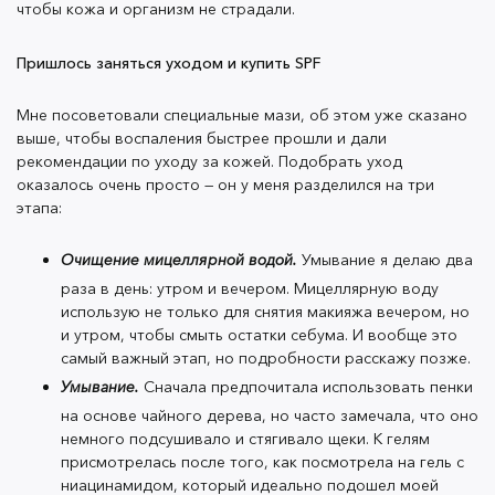
чтобы кожа и организм не страдали.
организм не страдали.
Пришлось заняться уходом и купить SPF
ПРИШЛОСЬ ЗАНЯТЬСЯ УХОДОМ И КУПИТЬ SPF
Мне посоветовали специальные мази, об этом уже сказано
выше, чтобы воспаления быстрее прошли и дали
рекомендации по уходу за кожей. Подобрать уход
оказалось очень просто — он у меня разделился на три
этапа:
Мне посоветовали специальные мази, об этом уже
сказано выше, чтобы воспаления быстрее прошли и
Очищение мицеллярной водой.
Умывание я делаю два
дали рекомендации по уходу за кожей. Подобрать
раза в день: утром и вечером. Мицеллярную воду
уход оказалось очень просто — он у меня разделился
использую не только для снятия макияжа вечером, но
на три этапа:
и утром, чтобы смыть остатки себума. И вообще это
самый важный этап, но подробности расскажу позже.
Умывание.
Сначала предпочитала использовать пенки
Очищение мицеллярной водой.
Умывание я
на основе чайного дерева, но часто замечала, что оно
делаю два раза в день: утром и вечером.
немного подсушивало и стягивало щеки. К гелям
Мицеллярную воду использую не только для
присмотрелась после того, как посмотрела на гель с
ниацинамидом, который идеально подошел моей
снятия макияжа вечером, но и утром, чтобы