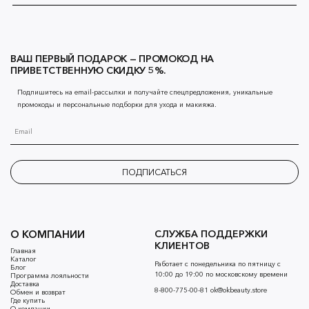
ВАШ ПЕРВЫЙ ПОДАРОК — ПРОМОКОД НА
ПРИВЕТСТВЕННУЮ СКИДКУ 5%.
Подпишитесь на email-рассылки и получайте спецпредложения, уникальные
промокоды и персональные подборки для ухода и макияжа.
ПОДПИСАТЬСЯ
О КОМПАНИИ
СЛУЖБА ПОДДЕРЖКИ
КЛИЕНТОВ
Главная
Каталог
Работает с понедельника по пятницу с
Блог
10:00 до 19:00 по московскому времени
Программа лояльности
Доставка
8-800-775-00-81
ok@okbeauty.store
Обмен и возврат
Где купить
О компании