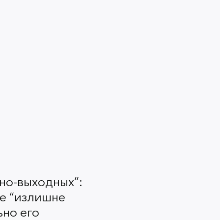
т всем.
лах дневного макияжа с красной
 актуально, уместно и
тельствах — и в любом возрасте.
м макияже достаточно
но-выходных”:
не “излишне
ьно его