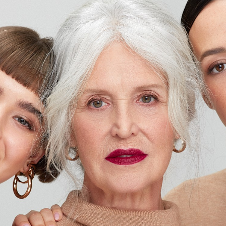
✅ Черные, коричневые или
стойким карандашом для г
Коричневые стрелки
стойк
Salute Slide & Stay в оттенк
✅ Не даются стрелки? Раст
нейтральными коричневым
мерцающими тенями/каран