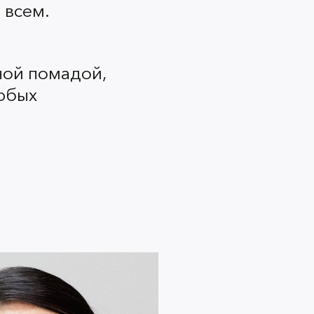
 всем.
лицо, но перетягивает внимание
огут перегрузить макияж. Чтобы у
перестарались, “разгрузите”
ной помадой,
любых
красную помаду?
ттенит яркие губы.