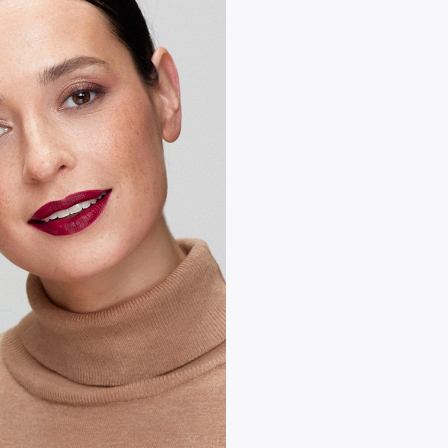
 серые стрелки подводкой или
лаз.
им карандашом для глаз Color
е Robin
ушуйте их в легкие смоки
и, светло-серыми или
дашами для век.