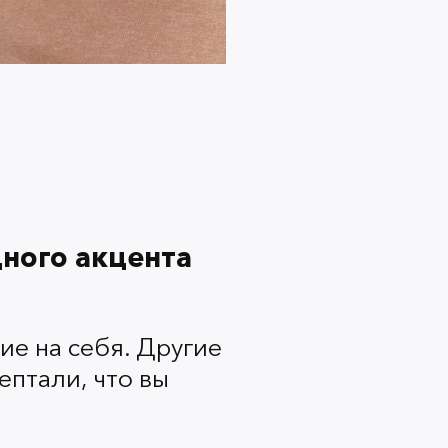
рекрасно смотреться и с самым
деланным только тушью для
ая, так и коричневая.
ного акцента
ие на себя. Другие
ептали, что вы
рсиковый румянец ненавязчиво
 перетягивая внимание на себя.