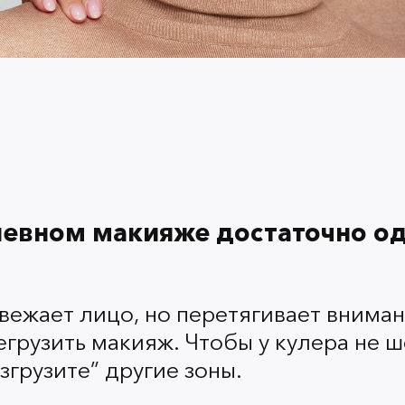
✅ Красная помада будет п
простым макияжем глаз, с
ресниц. Подойдет как черн
невном макияже достаточно од
Скулы
вежает лицо, но перетягивает вниман
егрузить макияж. Чтобы у кулера не ш
✅ Свежий розовый или пе
згрузите” другие зоны.
подчеркнет черты лица, не