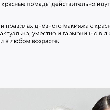
, красные помады действительно идут
Красная помада освежает 
на себя. Другие акценты м
кулера не шептали, что вы 
ти правилах дневного макияжа с крас
другие зоны.
актуально, уместно и гармонично в 
 и в любом возрасте.
Какие продукты дополнят 
Глаза
Сдержанный макияж глаз о