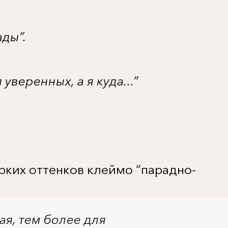
ады”.
уверенных, а я куда...”
рких оттенков клеймо “парадно-
ияж не вульгарный, не слишком
альный” для повседневности и
 преподнести. И да, красные
я, тем более для