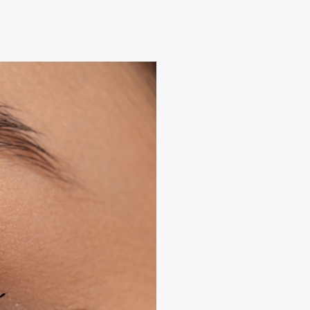
финишем.
омада требует идеальной
расная помада требовательна:
еальным. Днем можно
B и CC кремы, вечером —
бимым финишем. Мы рекомендуем
илом: красный, а особенно
 пятнышки, сосуды и прочие