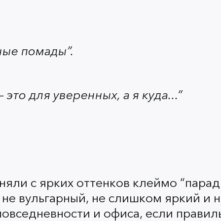
помады действительно иду
Рассказываем о пяти прави
ные помады”.
помадой, который выглядит
гармонично в любых обстоя
это для уверенных, а я куда...”
Правило 1. В дневно
няли с ярких оттенков клеймо “парад
одного акцента
не вульгарный, не слишком яркий и 
повседневности и офиса, если правил