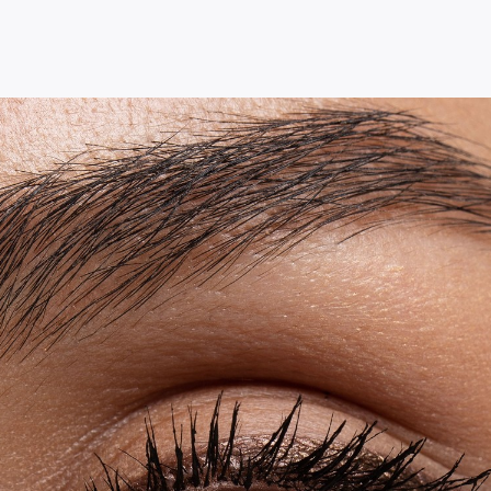
матовым или мерцающим 
Правило 2. Красная п
базы
Даже в дневном макияже к
тон кожи должен быть ид
использовать неплотные B
тональные средства с лю
не пренебрегать этим прав
холодный красный, делает