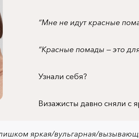
“Мне не идут красные пом
“Красные помады — это для 
Узнали себя?
Визажисты давно сняли с я
выходных”: акцентный мак
яркий и не “излишне сексу
офиса, если правильно его
слишком яркая/вульгарная/вызывающа